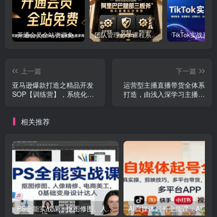
开通会员全站资源免费下载 开通VIP会员 HY资源库
团队管理必学课程系列，阿里巴巴“腿部三板斧”
上一篇
下一篇
亚马逊爆款打造之精品开发
运营型主播直播带货全体系
SOP【训练营】，系统化洞
打造，由浅入深学习主播四
察亚马逊精品选品全流程
大能力（9节）
相关推荐
PS全能实战课：抠图修图、人像精修、电商美工，0基础变身设计达人
AI自媒体起号