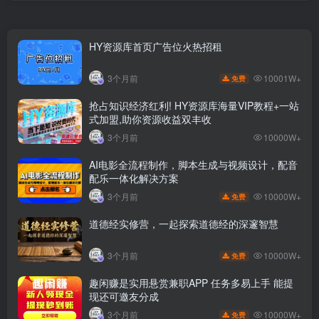
HY资源库首页广告位火热招租
10001W+
3个月前
免费
抢占知识经济红利! HY资源库海量VIP教程+一站
式加盟,助你资源收益双丰收
3个月前
10000W+
AI电影全流程制作，脚本生成与视频设计，配音
配乐一体化解决方案
10000W+
3个月前
免费
道德经实修营，一起探索道德经的深邃智慧
10000W+
3个月前
免费
趣闲赚是实用悬赏兼职APP 任务多易上手 能提
现还可邀友分成
10000W+
3个月前
免费