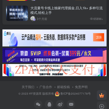
大流量号卡线上独家代理掘金,日入1k+ 多种引流
模式,轻松上手
3个月前
658W+
关于我们
广告合作
邮箱投稿
免责声明
© 2023
HY资源库
版权所有
鲁ICP备2024077178号