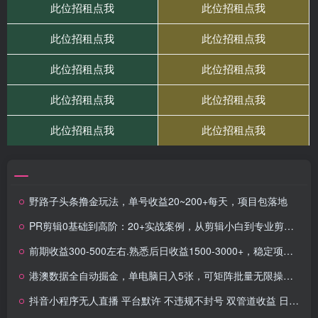
野路子头条撸金玩法，单号收益20~200+每天，项目包落地
PR剪辑0基础到高阶：20+实战案例，从剪辑小白到专业剪辑师的蜕变(63节课)
前期收益300-500左右.熟悉后日收益1500-3000+，稳定项目，全年可做
港澳数据全自动掘金，单电脑日入5张，可矩阵批量无限操作【仅揭秘】
抖音小程序无人直播 平台默许 不违规不封号 双管道收益 日入多张 小白也能轻松操作【仅揭秘】