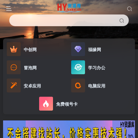
中创网
福缘网
冒泡网
学习办公
安卓应用
电脑应用
免费领号卡