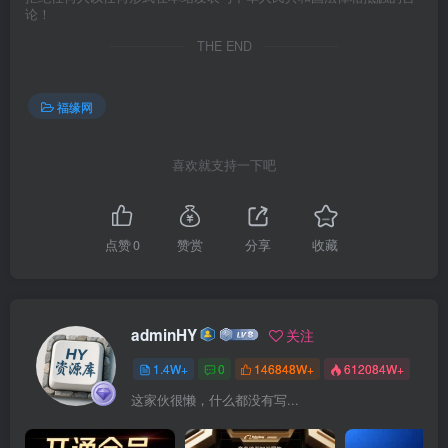
论！
THE END
福缘网
喜欢就支持一下吧
点赞
0
赞赏
分享
收藏
adminHY
关注
1.4W+
0
146848W+
612084W+
这家伙很懒，什么都没有写...