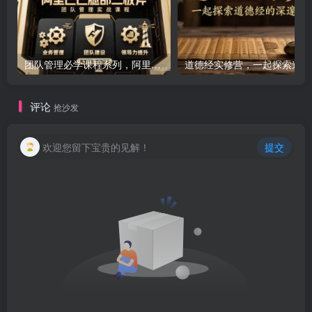
团队管理必学课程系列，阿里巴巴“腿部三板斧”
道
评论
抢沙发
欢迎您留下宝贵的见解！
提交