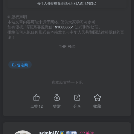
每个人都存在着那部分为别人而活的自己
©
版权声明
本站文章内容可能来源于网络, 仅供大家学习与参考,
如有侵权, 请联系客服微信:
916838651
进行删除处理。
拒绝任何人以任何形式在本站发表与中华人民共和国法律相抵触的言
论！
THE END
冒泡网
喜欢就支持一下吧
点赞
12
赞赏
分享
收藏
adminHY
关注