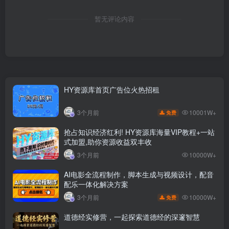
暂无评论内容
HY资源库首页广告位火热招租
10001W+
3个月前
免费
抢占知识经济红利! HY资源库海量VIP教程+一站
式加盟,助你资源收益双丰收
3个月前
10000W+
AI电影全流程制作，脚本生成与视频设计，配音
配乐一体化解决方案
10000W+
3个月前
免费
道德经实修营，一起探索道德经的深邃智慧