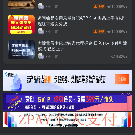
10000W+
3个月前
免费
趣闲赚是实用悬赏兼职APP 任务多易上手 能提
现还可邀友分成
10000W+
3个月前
免费
大流量号卡线上独家代理掘金,日入1k+ 多种引流
模式,轻松上手
3个月前
658W+