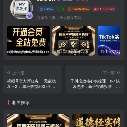
1.4W+
0
146848W+
612085W+
这家伙很懒，什么都没有写...
开通会员全站资源免费下载 开通VIP会员 HY资源库
团队管理必学课程系列，阿里巴巴“腿部三板斧”
上一篇
下一篇
视频号官方新任务 ，无敌找
千川投放核心实操课，0-1快
茬王2， 单场收益200+全民
速进步，新手实战投放，不
可参与
要错过
相关推荐