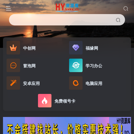
中创网
福缘网
冒泡网
学习办公
安卓应用
电脑应用
免费领号卡