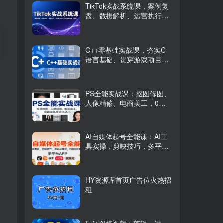
TikTok实战系统课，案例复
盘、数据解析、运营执行，
从0到1构建千万级电商体系
（更新）
C++零基础实战课，夯实C
语言基础、贯穿游戏项目、
掌握开发思维，学成可挑战
月薪15K+岗位
PS全能实战课：抠图修图、
人像精修、电商美工，0基
础变身设计达人
AI自媒体起号全能课：AI工
具实操，剪映技巧，多平台
带货，0基础快速变现
HY资源库首页广告位火热招
租