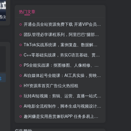
热门文章
2025出海新机遇(社媒+独立站),海外新机遇,实现独立站的高效运营与出海
室内外AI设计课,一站式覆盖建筑,室内,景观,平面,展陈五大热门品类,解锁设计行业的全新可能
开通会员全站资源免费下载 开通VIP会员 HY资源库
团队管理必学课程系列，阿里巴巴“腿部三板斧”
TikTok实战系统课，案例复盘、数据解析、运营执行，从0到1构建千万级电商体系（更新）
C++零基础实战课，夯实C语言基础、贯穿游戏项目、掌握开发思维，学成可挑战月薪15K+岗位
PS全能实战课：抠图修图、人像精修、电商美工，0基础变身设计达人
AI自媒体起号全能课：AI工具实操，剪映技巧，多平台带货，0基础快速变现
论
HY资源库首页广告位火热招租
玩转AI短视频：剪辑、运营、直播一站式教学，轻松打造流量神话
AI电影全流程制作，脚本生成与视频设计，配音配乐一体化解决方案
趣闲赚是实用悬赏兼职APP 任务多易上手 能提现还可邀友分成
广告赞助