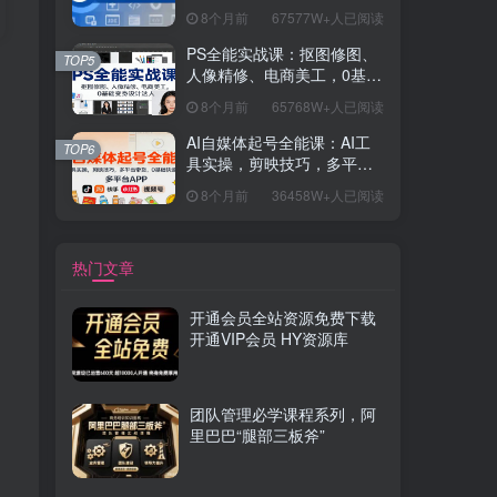
握开发思维，学成可挑战月
8个月前
67577W+人已阅读
薪15K+岗位
PS全能实战课：抠图修图、
TOP5
人像精修、电商美工，0基础
变身设计达人
8个月前
65768W+人已阅读
AI自媒体起号全能课：AI工
TOP6
具实操，剪映技巧，多平台
带货，0基础快速变现
8个月前
36458W+人已阅读
热门文章
开通会员全站资源免费下载
开通VIP会员 HY资源库
团队管理必学课程系列，阿
里巴巴“腿部三板斧”