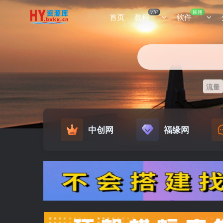
VIP
应用
首页
教程
软件
流量
中创网
福缘网