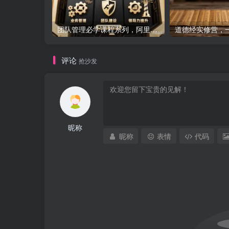
团队管理必学课程系列，阿里巴巴“腿部三板斧”
评论
抢沙发
昵称
昵称
表情
代码