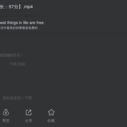
：57分】.mp4
st things in life are free.
生活中最美好的事都是免费的
相抵触的言论！
THE END
喜欢就支持一下吧
赞赏
分享
收藏