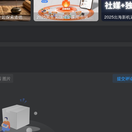
道德经实修营，一起探索道德经的深邃智慧
2025闲鱼实战掘金课,带你纵横闲鱼店,零起点多维度打造全能玩家
图片
提交评