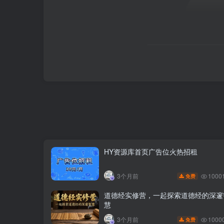
HY资源库首页广告位火热招租
1000
3个月前
免费
道德经实修营，一起探索道德经的深邃
慧
1000
3个月前
免费