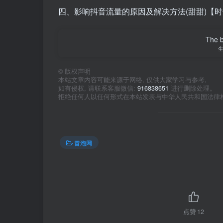
四、影响抖音流量的原因及解决方法(甜甜)【时长
The be
©
版权声明
本站文章内容可能来源于网络, 仅供大家学习与参考,
如有侵权, 请联系客服微信:
916838651
进行删除处理。
拒绝任何人以任何形式在本站发表与中华人民共和国法律
冒泡网
点赞
12