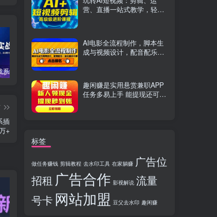
玩转AI短视频：剪辑、运
营、直播一站式教学，轻松
打造流量神话
AI电影全流程制作，脚本生
成与视频设计，配音配乐一
体化解决方案
TikTok实战系统课，案例复盘、数据解析、运营执行，从0到1构建千万级电商体系（更新）
C++零基础实战课，夯实C语言基础、贯穿游戏项目、掌握开发思维，学成可挑战月薪15K+岗位
PS全能实战课：抠图修图、人像精修、电商美工，0基础变身设计达人
趣闲赚是实用悬赏兼职APP
任务多易上手 能提现还可邀
友分成
篇
系插
万+
标签
广告位
做任务赚钱
剪辑教程
去水印工具
在家躺赚
广告合作
招租
流量
影视解说
网站加盟
号卡
豆父去水印
趣闲赚