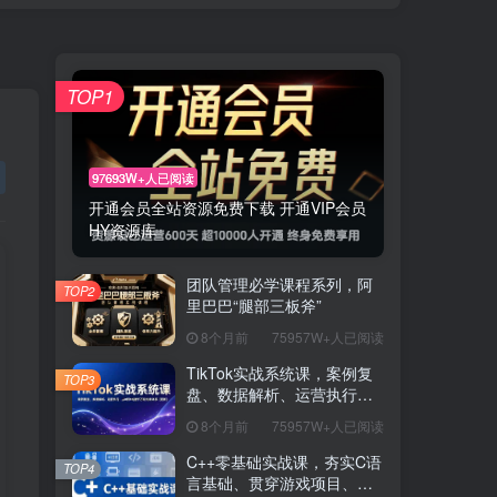
TOP1
97693W+人已阅读
开通会员全站资源免费下载 开通VIP会员
HY资源库
团队管理必学课程系列，阿
TOP2
里巴巴“腿部三板斧”
8个月前
75957W+人已阅读
TikTok实战系统课，案例复
TOP3
盘、数据解析、运营执行，
从0到1构建千万级电商体系
8个月前
75957W+人已阅读
（更新）
C++零基础实战课，夯实C语
TOP4
言基础、贯穿游戏项目、掌