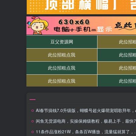
AI春节搞钱7.0升级版，蝴蝶号超火爆萌宠唱歌拜年，AI一键制作，每日轻松十分钟 月挣米1W
闲鱼无货源电商，实操保姆级教程，极易上手，最快7天出单
11条作品涨粉21W，条条百W播放，流量猛就算了，广告商也追着给钱