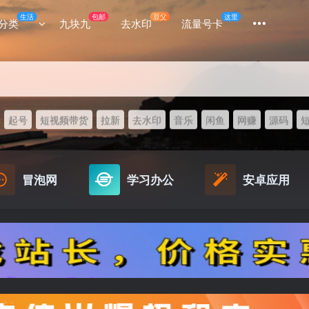
生活
包邮
豆父
这里
分类
九块九
去水印
流量号卡
起号
短视频带货
拉新
去水印
音乐
闲鱼
网赚
源码
冒泡网
学习办公
安卓应用