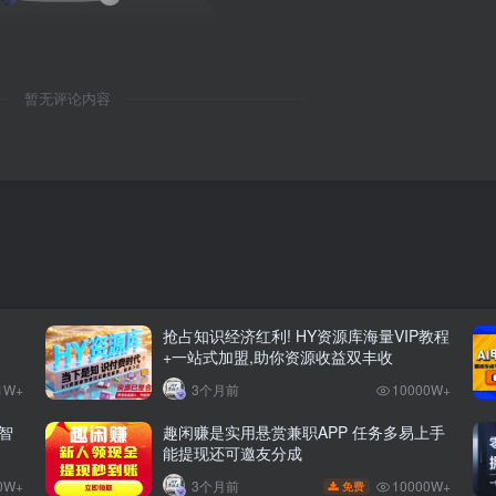
暂无评论内容
抢占知识经济红利! HY资源库海量VIP教程
+一站式加盟,助你资源收益双丰收
1W+
3个月前
10000W+
智
趣闲赚是实用悬赏兼职APP 任务多易上手
能提现还可邀友分成
0W+
10000W+
3个月前
免费