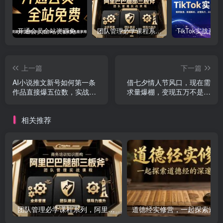
开通会员全站资源免费下载 开通VIP会员 HY资源库
团队管理必学课程系列，阿里巴巴“腿部三板斧”
上一篇
下一篇
AI小说推文新号如何第一条
借七夕情人节风口，现在需
作品直接爆五位数，实战经
求量爆棚，变现五万不是问
验分享
题
相关推荐
团队管理必学课程系列，阿里巴巴“腿部三板斧”
道