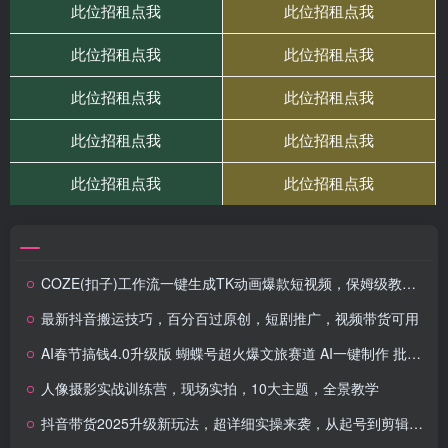
COZE(扣子)工作流一键生成TK动画爆款短视频，保姆级教程，零基础快速入门
最新抖音搬运技巧，百分百过原创，短剧推广，视频带货可用
AI春节搞钱4.0升级版 蝴蝶号超火爆文旅赛道 AI一键制作 批量出内容 春节做轻松…
人像摄影实战训练营，现场实拍，10大主题，全景教学
抖音带货2025升级新玩法，超详细实操来袭，从起号到剪辑，再到选品，配…