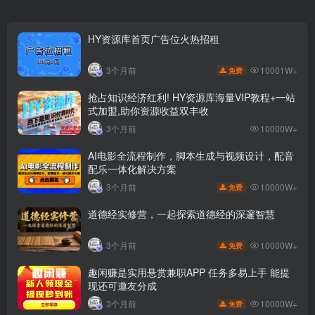
HY资源库首页广告位火热招租
10001W+
3个月前
免费
抢占知识经济红利! HY资源库海量VIP教程+一站
式加盟,助你资源收益双丰收
3个月前
10000W+
AI电影全流程制作，脚本生成与视频设计，配音
配乐一体化解决方案
10000W+
3个月前
免费
道德经实修营，一起探索道德经的深邃智慧
10000W+
3个月前
免费
趣闲赚是实用悬赏兼职APP 任务多易上手 能提
现还可邀友分成
10000W+
3个月前
免费