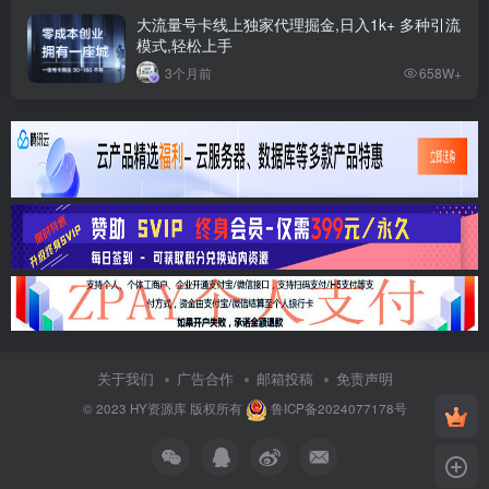
大流量号卡线上独家代理掘金,日入1k+ 多种引流
模式,轻松上手
3个月前
658W+
关于我们
广告合作
邮箱投稿
免责声明
© 2023
HY资源库
版权所有
鲁ICP备2024077178号