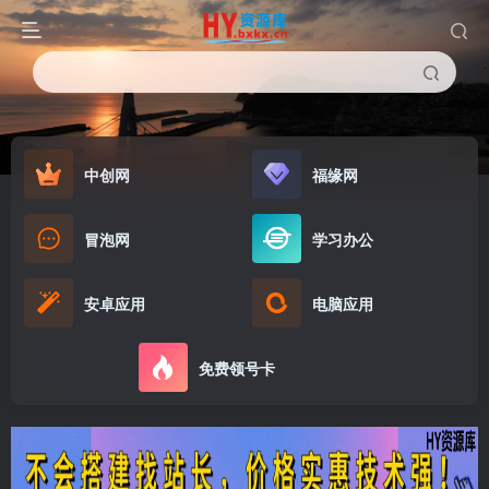
中创网
福缘网
冒泡网
学习办公
安卓应用
电脑应用
免费领号卡