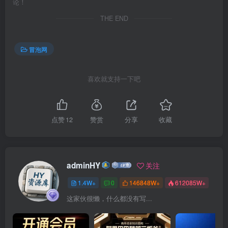
论！
THE END
冒泡网
喜欢就支持一下吧
点赞
12
赞赏
分享
收藏
adminHY
关注
1.4W+
0
146848W+
612085W+
这家伙很懒，什么都没有写...