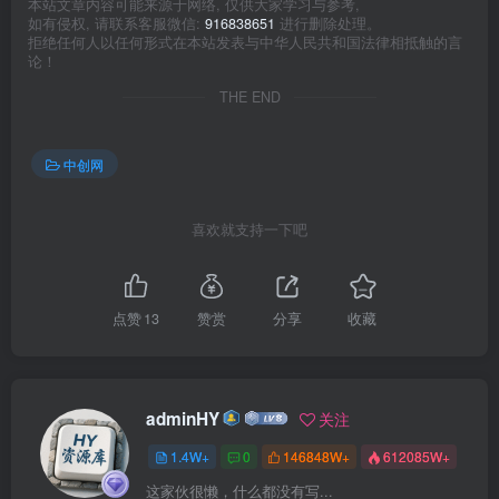
本站文章内容可能来源于网络, 仅供大家学习与参考,
如有侵权, 请联系客服微信:
916838651
进行删除处理。
拒绝任何人以任何形式在本站发表与中华人民共和国法律相抵触的言
论！
THE END
中创网
喜欢就支持一下吧
点赞
13
赞赏
分享
收藏
adminHY
关注
1.4W+
0
146848W+
612085W+
这家伙很懒，什么都没有写...