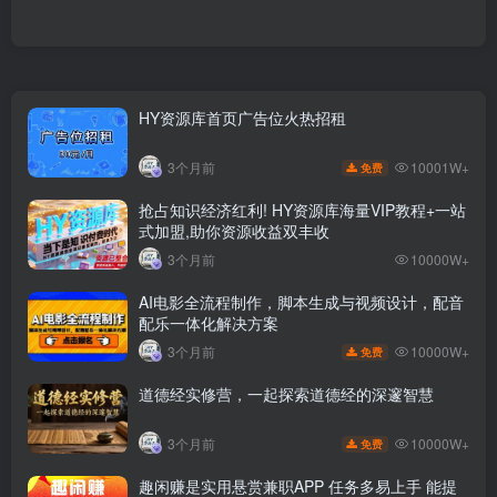
HY资源库首页广告位火热招租
10001W+
3个月前
免费
抢占知识经济红利! HY资源库海量VIP教程+一站
式加盟,助你资源收益双丰收
3个月前
10000W+
AI电影全流程制作，脚本生成与视频设计，配音
配乐一体化解决方案
10000W+
3个月前
免费
道德经实修营，一起探索道德经的深邃智慧
10000W+
3个月前
免费
趣闲赚是实用悬赏兼职APP 任务多易上手 能提