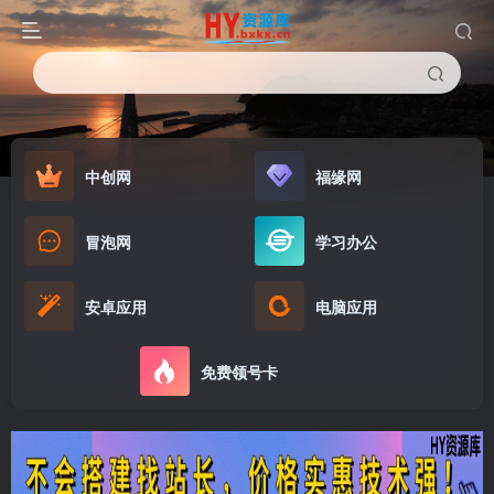
中创网
福缘网
冒泡网
学习办公
安卓应用
电脑应用
免费领号卡