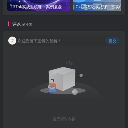
TikTok实战系统课，案例复盘、数据解析、运营执行，从0到1构建千万级电商体系（更新）
C++零基础实战课，夯实C语言基础、贯穿游戏
评论
抢沙发
欢迎您留下宝贵的见解！
提交
暂无评论内容