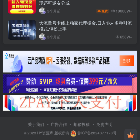
现还可邀友分成
10000W+
3个月前
免费
大流量号卡线上独家代理掘金,日入1k+ 多种引流
模式,轻松上手
3个月前
658W+
关于我们
广告合作
邮箱投稿
免责声明
© 2023
HY资源库
版权所有
鲁ICP备2024077178号