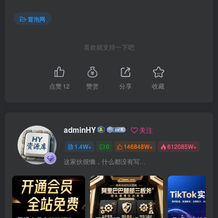
冒泡网
喜欢就支持一下吧
点赞
12
赞赏
分享
收藏
adminHY
关注
1.4W+
0
146848W+
612085W+
这家伙很懒，什么都没有写...