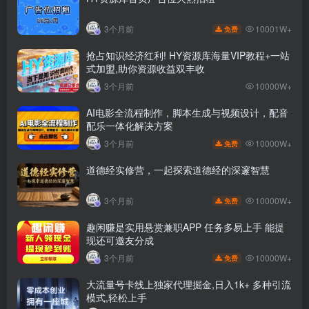
10001W+
3个月前
免费
抢占知识经济红利! HY资源库海量VIP教程+一站
式加盟,助你资源收益双丰收
3个月前
10000W+
AI电影全流程制作，脚本生成与视频设计，配音
配乐一体化解决方案
10000W+
3个月前
免费
道德经实修营，一起探索道德经的深邃智慧
10000W+
3个月前
免费
趣闲赚是实用悬赏兼职APP 任务多易上手 能提
现还可邀友分成
10000W+
3个月前
免费
大流量号卡线上独家代理掘金,日入1k+ 多种引流
模式,轻松上手