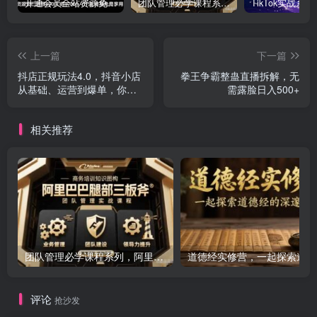
开通会员全站资源免费下载 开通VIP会员 HY资源库
团队管理必学课程系列，阿里巴巴“腿部三板斧”
上一篇
下一篇
抖店正规玩法4.0，抖音小店
拳王争霸整蛊直播拆解，无
从基础、运营到爆单，你值
需露脸日入500+
得拥有
相关推荐
团队管理必学课程系列，阿里巴巴“腿部三板斧”
道
评论
抢沙发