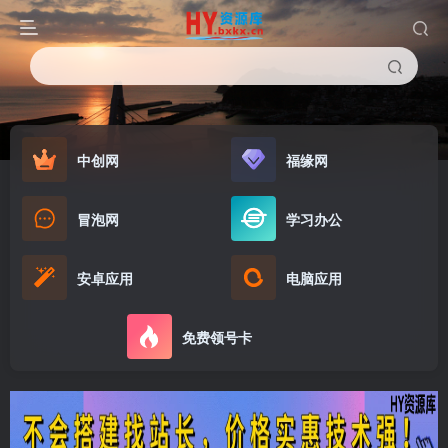
中创网
福缘网
冒泡网
学习办公
安卓应用
电脑应用
免费领号卡