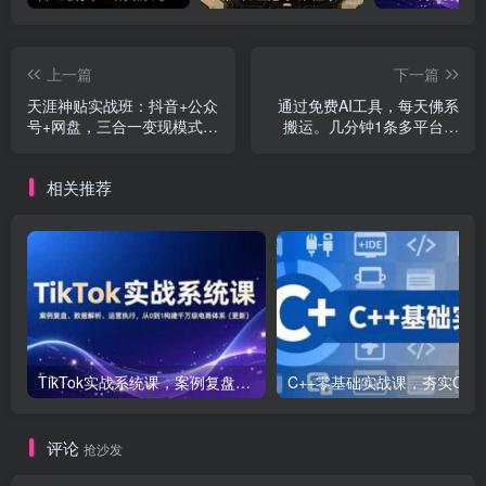
上一篇
下一篇
天涯神贴实战班：抖音+公众
通过免费AI工具，每天佛系
号+网盘，三合一变现模式，
搬运。几分钟1条多平台分
搭建自动成交系统
发，每天躺赚500+
相关推荐
TikTok实战系统课，案例复盘、数据解析、运营执行，从0到1构建千万级电商体系（更新）
C++零基础实战课，夯实C语言基础、贯穿游戏
评论
抢沙发