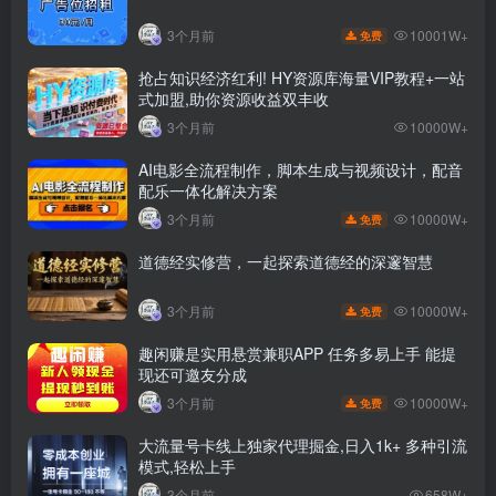
10001W+
3个月前
免费
抢占知识经济红利! HY资源库海量VIP教程+一站
式加盟,助你资源收益双丰收
3个月前
10000W+
AI电影全流程制作，脚本生成与视频设计，配音
配乐一体化解决方案
10000W+
3个月前
免费
道德经实修营，一起探索道德经的深邃智慧
10000W+
3个月前
免费
趣闲赚是实用悬赏兼职APP 任务多易上手 能提
现还可邀友分成
10000W+
3个月前
免费
大流量号卡线上独家代理掘金,日入1k+ 多种引流
模式,轻松上手
3个月前
658W+