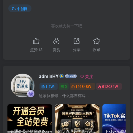
中创网
喜欢就支持一下吧
点赞
13
赞赏
分享
收藏
adminHY
关注
1.4W+
0
146848W+
612084W+
这家伙很懒，什么都没有写...
开通会员全站资源免费下载 开通VIP会员 HY资源库
团队管理必学课程系列，阿里巴巴“腿部三板斧”