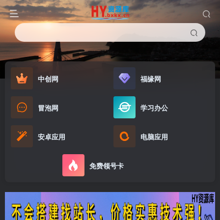
中创网
福缘网
冒泡网
学习办公
安卓应用
电脑应用
免费领号卡