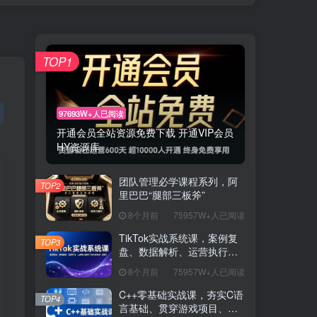
TOP1
97693W+人已阅读
开通会员全站资源免费下载 开通VIP会员
HY资源库
团队管理必学课程系列，阿
TOP2
里巴巴“腿部三板斧”
8个月前
75957W+人已阅读
TikTok实战系统课，案例复
TOP3
盘、数据解析、运营执行，
从0到1构建千万级电商体系
8个月前
75957W+人已阅读
（更新）
C++零基础实战课，夯实C语
TOP4
言基础、贯穿游戏项目、掌