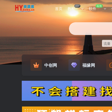
VIP
应用
首页
教程
软件
流量
中创网
福缘网