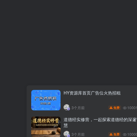
HY资源库首页广告位火热招租
1000
3个月前
免费
道德经实修营，一起探索道德经的深邃
慧
1000
3个月前
免费