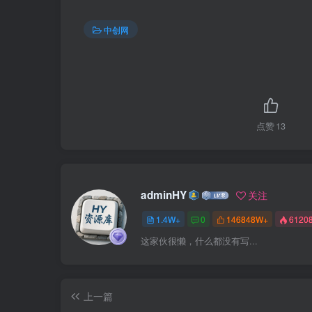
中创网
点赞
13
adminHY
关注
1.4W+
0
146848W+
6120
这家伙很懒，什么都没有写...
上一篇