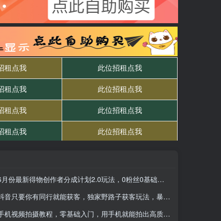
6月份最新得物创作者分成计划2.0玩法，0粉丝0基础四种模式变现，从隐蔽渠道无脑搬运，日入2张
抖音只要你有同行就能获客，独家野路子获客玩法，暴力截流
手机视频拍摄教程，零基础入门，用手机就能拍出高质量短视频