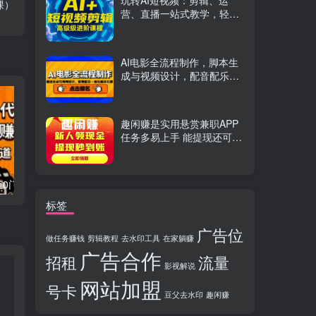
玩转AI短视频：剪辑、运
课）
营、直播一站式教学，轻松
打造流量神话
AI电影全流程制作，脚本生
成与视频设计，配音配乐一
体化解决方案
趣闲赚是实用悬赏兼职APP
任务多易上手 能提现还可邀
友分成
流量卡代理掘金0门槛每天躺赚3000+多种推广渠道新手小白轻松上手
Videoleap剪辑大师班：掌握Videoleap所有核心工具与使用技巧，一人产出专业级作品
标签
广告位
做任务赚钱
剪辑教程
去水印工具
在家躺赚
广告合作
招租
流量
影视解说
网站加盟
号卡
豆父去水印
趣闲赚