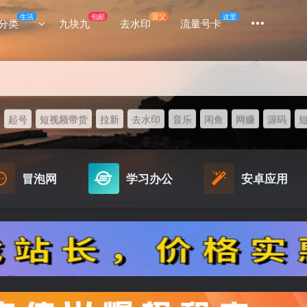
生活
包邮
豆父
这里
分类
九块九
去水印
流量号卡
起号
短视频带货
拉新
去水印
音乐
闲鱼
网赚
源码
冒泡网
学习办公
安卓应用