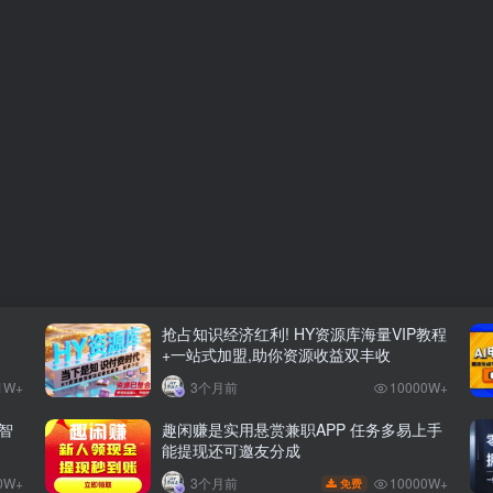
抢占知识经济红利! HY资源库海量VIP教程
+一站式加盟,助你资源收益双丰收
1W+
3个月前
10000W+
智
趣闲赚是实用悬赏兼职APP 任务多易上手
能提现还可邀友分成
0W+
10000W+
3个月前
免费