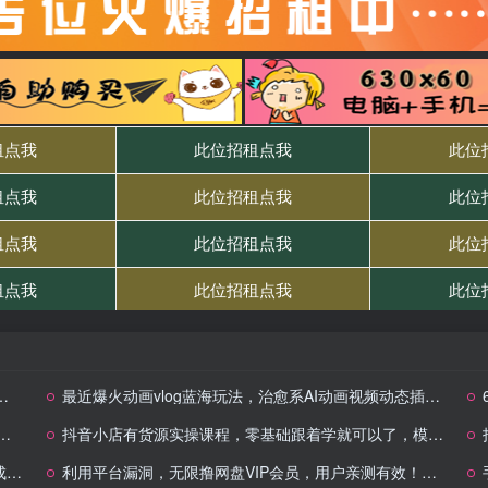
最近爆火动画vlog蓝海玩法，治愈系AI动画视频动态插画视频教程(含素材)
抖音小店有货源实操课程，零基础跟着学就可以了，模式直接可以模仿复制(更新6月)
万
利用平台漏洞，无限撸网盘VIP会员，用户亲测有效！【漏洞原理+操作演示】