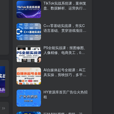
TikTok实战系统课，案例复
盘、数据解析、运营执行，
从0到1构建千万级电商体系
（更新）
C++零基础实战课，夯实C
语言基础、贯穿游戏项目、
掌握开发思维，学成可挑战
月薪15K+岗位
PS全能实战课：抠图修图、
人像精修、电商美工，0基
础变身设计达人
AI自媒体起号全能课：AI工
具实操，剪映技巧，多平台
带货，0基础快速变现
TikTok实战系统课，案例复盘、数据解析、运营执行，从0到1构建千万级电商体系（更新）
C++零基础实战课，夯实C语言基础、贯穿游戏项目、掌握开发思维，学成可挑战月薪15K+岗位
PS全能实战课：抠图修图、人像精修、电商美工，0基础变身设计达人
HY资源库首页广告位火热招
租
篇