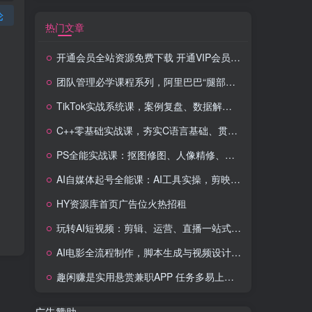
论
热门文章
开通会员全站资源免费下载 开通VIP会员 HY资源库
团队管理必学课程系列，阿里巴巴“腿部三板斧”
TikTok实战系统课，案例复盘、数据解析、运营执行，从0到1构建千万级电商体系（更新）
C++零基础实战课，夯实C语言基础、贯穿游戏项目、掌握开发思维，学成可挑战月薪15K+岗位
PS全能实战课：抠图修图、人像精修、电商美工，0基础变身设计达人
AI自媒体起号全能课：AI工具实操，剪映技巧，多平台带货，0基础快速变现
HY资源库首页广告位火热招租
玩转AI短视频：剪辑、运营、直播一站式教学，轻松打造流量神话
AI电影全流程制作，脚本生成与视频设计，配音配乐一体化解决方案
趣闲赚是实用悬赏兼职APP 任务多易上手 能提现还可邀友分成
广告赞助