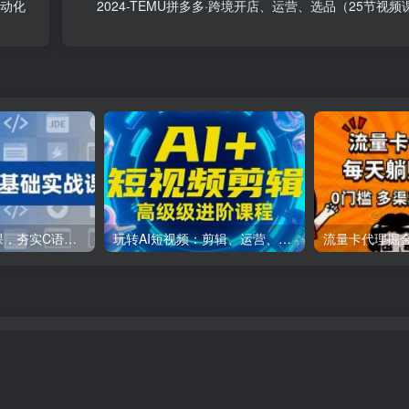
自动化
2024-TEMU拼多多·跨境开店、运营、选品（25节视频
C++零基础实战课，夯实C语言基础、贯穿游戏项目、掌握开发思维，学成可挑战月薪15K+岗位
玩转AI短视频：剪辑、运营、直播一站式教学，轻松打造流量神话