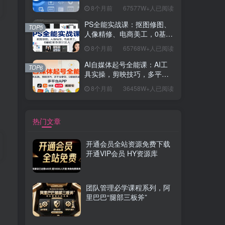
握开发思维，学成可挑战月
8个月前
67577W+人已阅读
薪15K+岗位
PS全能实战课：抠图修图、
TOP5
人像精修、电商美工，0基础
变身设计达人
8个月前
65768W+人已阅读
AI自媒体起号全能课：AI工
TOP6
具实操，剪映技巧，多平台
带货，0基础快速变现
8个月前
36458W+人已阅读
热门文章
开通会员全站资源免费下载
开通VIP会员 HY资源库
团队管理必学课程系列，阿
里巴巴“腿部三板斧”