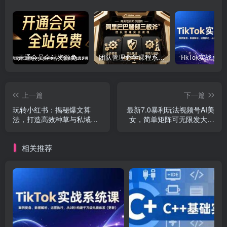
开通会员全站资源免费下载 开通VIP会员 HY资源库
团队管理必学课程系列，阿里巴巴“腿部三板斧”
上一篇
下一篇
玩转小红书：揭秘爆文算
最新7.0暴利玩法视频号AI美
法，打造高效种草与私域引
女，简单矩阵可无限发大收
流策略
益轻松日入1000+
相关推荐