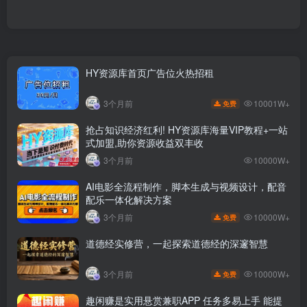
HY资源库首页广告位火热招租
10001W+
3个月前
免费
抢占知识经济红利! HY资源库海量VIP教程+一站
式加盟,助你资源收益双丰收
3个月前
10000W+
AI电影全流程制作，脚本生成与视频设计，配音
配乐一体化解决方案
10000W+
3个月前
免费
道德经实修营，一起探索道德经的深邃智慧
10000W+
3个月前
免费
趣闲赚是实用悬赏兼职APP 任务多易上手 能提