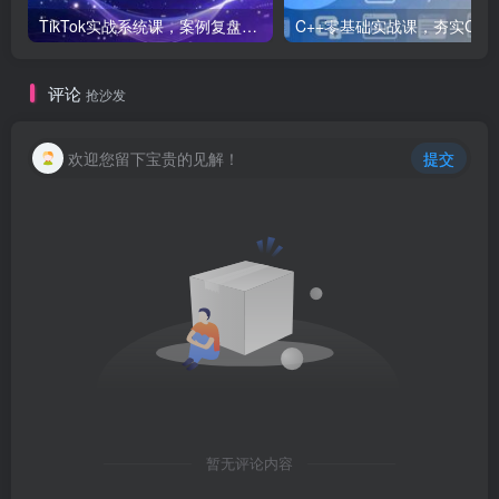
TikTok实战系统课，案例复盘、数据解析、运营执行，从0到1构建千万级电商体系（更新）
C++零基础实战课，夯实C语言基础、贯穿游戏
评论
抢沙发
欢迎您留下宝贵的见解！
提交
暂无评论内容