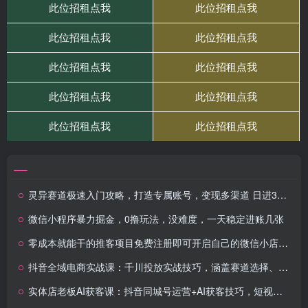
灵异赛道极速入门攻略，打造专属账号，变现多渠道 日进300+
微信小程序暴力掘金，0撸玩法，没难度，一天稳定进账几张
零成本就能干的推客项目免费注册即可开启自己的微信小店，配合视频号引流，带你轻松日入4位数
抖音全域电商实战课：千川投放实战技巧，涵盖赛道选择、经营策略制定/等等
实体店老板AI获客课：抖音同城号运营+AI获客技巧，短视频制作与发布策略