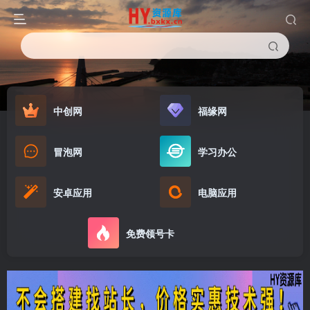
中创网
福缘网
冒泡网
学习办公
安卓应用
电脑应用
免费领号卡