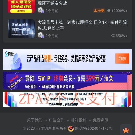
现还可邀友分成
10000W+
3个月前
免费
大流量号卡线上独家代理掘金,日入1k+ 多种引流
模式,轻松上手
3个月前
658W+
关于我们
广告合作
邮箱投稿
免责声明
© 2023
HY资源库
版权所有
鲁ICP备2024077178号