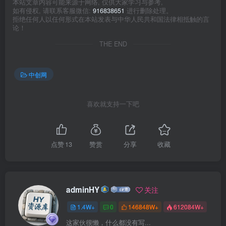
本站文章内容可能来源于网络, 仅供大家学习与参考,
如有侵权, 请联系客服微信:
916838651
进行删除处理。
拒绝任何人以任何形式在本站发表与中华人民共和国法律相抵触的言
论！
THE END
中创网
喜欢就支持一下吧
点赞
13
赞赏
分享
收藏
adminHY
关注
1.4W+
0
146848W+
612084W+
这家伙很懒，什么都没有写...