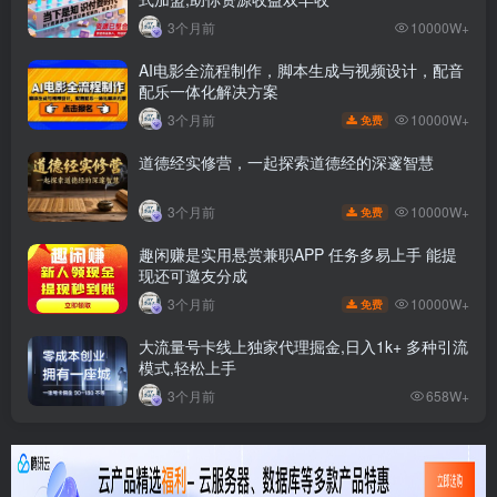
3个月前
10000W+
AI电影全流程制作，脚本生成与视频设计，配音
配乐一体化解决方案
10000W+
3个月前
免费
道德经实修营，一起探索道德经的深邃智慧
10000W+
3个月前
免费
趣闲赚是实用悬赏兼职APP 任务多易上手 能提
现还可邀友分成
10000W+
3个月前
免费
大流量号卡线上独家代理掘金,日入1k+ 多种引流
模式,轻松上手
3个月前
658W+