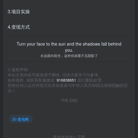
3.项目实操
4.变现方式
Turn your face to the sun and the shadows fall behind
you.
永远面向阳光，这样你就看不见阴影了
©
版权声明
本站文章内容可能来源于网络, 仅供大家学习与参考,
如有侵权, 请联系客服微信:
916838651
进行删除处理。
拒绝任何人以任何形式在本站发表与中华人民共和国法律相抵触的言
论！
THE END
冒泡网
喜欢就支持一下吧