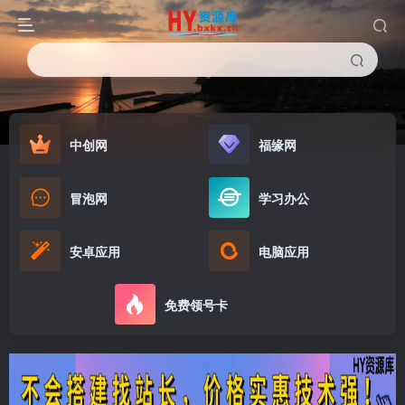
中创网
福缘网
冒泡网
学习办公
安卓应用
电脑应用
免费领号卡