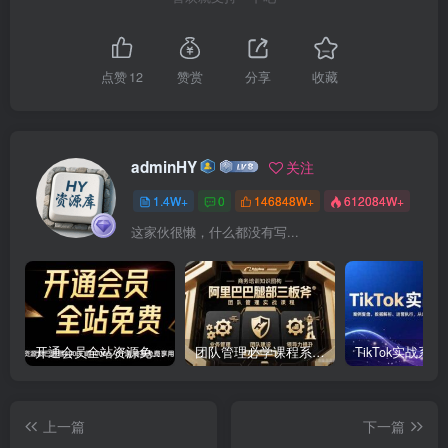
点赞
12
赞赏
分享
收藏
adminHY
关注
1.4W+
0
146848W+
612084W+
这家伙很懒，什么都没有写...
开通会员全站资源免费下载 开通VIP会员 HY资源库
团队管理必学课程系列，阿里巴巴“腿部三板斧”
上一篇
下一篇