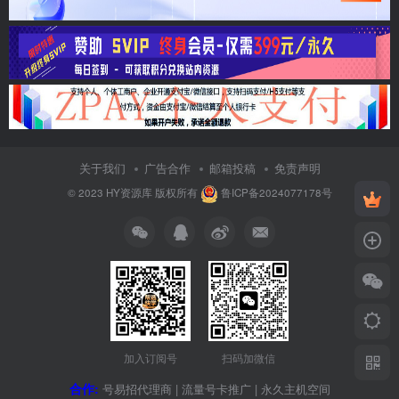
关于我们
广告合作
邮箱投稿
免责声明
© 2023
HY资源库
版权所有
鲁ICP备2024077178号
加入订阅号
扫码加微信
合作:
号易招代理商
|
流量号卡推广
|
永久主机空间