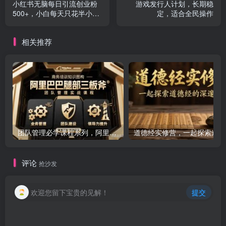
小红书无脑每日引流创业粉
游戏发行人计划，长期稳
500+，小白每天只花半小
定，适合全民操作
时，躺赚长尾收益
相关推荐
团队管理必学课程系列，阿里巴巴“腿部三板斧”
道
评论
抢沙发
欢迎您留下宝贵的见解！
提交