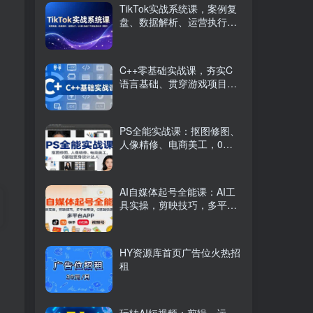
TikTok实战系统课，案例复
盘、数据解析、运营执行，
从0到1构建千万级电商体系
（更新）
C++零基础实战课，夯实C
语言基础、贯穿游戏项目、
掌握开发思维，学成可挑战
月薪15K+岗位
PS全能实战课：抠图修图、
人像精修、电商美工，0基
础变身设计达人
AI自媒体起号全能课：AI工
具实操，剪映技巧，多平台
带货，0基础快速变现
HY资源库首页广告位火热招
租