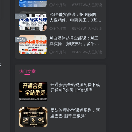
握开发思维，学成可挑战月
8个月前
67577W+人已阅读
薪15K+岗位
PS全能实战课：抠图修图、
TOP5
人像精修、电商美工，0基础
变身设计达人
8个月前
65768W+人已阅读
AI自媒体起号全能课：AI工
TOP6
具实操，剪映技巧，多平台
带货，0基础快速变现
8个月前
36458W+人已阅读
，
多
热门文章
开通会员全站资源免费下载
开通VIP会员 HY资源库
团队管理必学课程系列，阿
里巴巴“腿部三板斧”