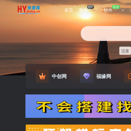
VIP
应用
首页
教程
软件
流量
中创网
福缘网