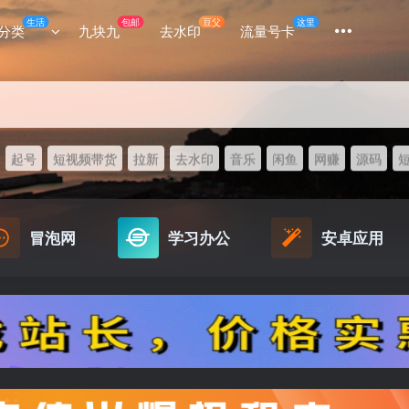
生活
包邮
豆父
这里
分类
九块九
去水印
流量号卡
起号
短视频带货
拉新
去水印
音乐
闲鱼
网赚
源码
冒泡网
学习办公
安卓应用