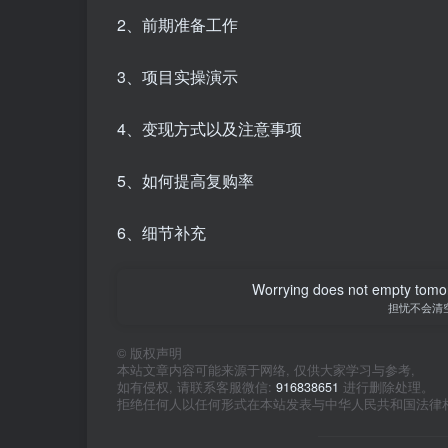
2、前期准备工作
3、项目实操演示
4、变现方式以及注意事项
5、如何提高复购率
6、细节补充
Worrying does not empty tomorro
担忧不会清
©
版权声明
本站文章内容可能来源于网络, 仅供大家学习与参考,
如有侵权, 请联系客服微信:
916838651
进行删除处理。
拒绝任何人以任何形式在本站发表与中华人民共和国法律