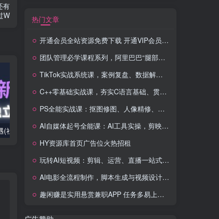
还有
过W
热门文章
开通会员全站资源免费下载 开通VIP会员 HY资源库
团队管理必学课程系列，阿里巴巴“腿部三板斧”
TikTok实战系统课，案例复盘、数据解析、运营执行，从0到1构建千万级电商体系（更新）
C++零基础实战课，夯实C语言基础、贯穿游戏项目、掌握开发思维，学成可挑战月薪15K+岗位
PS全能实战课：抠图修图、人像精修、电商美工，0基础变身设计达人
AI自媒体起号全能课：AI工具实操，剪映技巧，多平台带货，0基础快速变现
2025出海新机遇(社媒+独立站),海外新机遇,实现独立站的高效运营与出海
室内外AI设计课,一站式覆盖建筑,室内,景观,平面,展陈五大热门品类,解锁设计行业的全新可能
HY资源库首页广告位火热招租
玩转AI短视频：剪辑、运营、直播一站式教学，轻松打造流量神话
AI电影全流程制作，脚本生成与视频设计，配音配乐一体化解决方案
趣闲赚是实用悬赏兼职APP 任务多易上手 能提现还可邀友分成
广告赞助