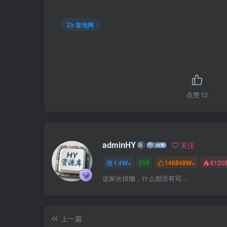
冒泡网
点赞
12
adminHY
关注
1.4W+
0
146848W+
6120
这家伙很懒，什么都没有写...
上一篇