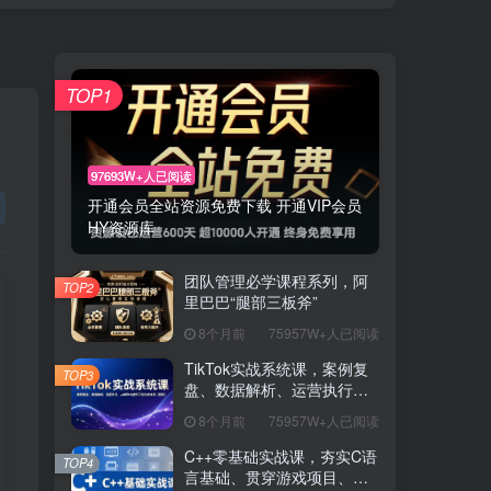
TOP1
97693W+人已阅读
开通会员全站资源免费下载 开通VIP会员
HY资源库
团队管理必学课程系列，阿
TOP2
里巴巴“腿部三板斧”
8个月前
75957W+人已阅读
TikTok实战系统课，案例复
TOP3
盘、数据解析、运营执行，
从0到1构建千万级电商体系
8个月前
75957W+人已阅读
（更新）
C++零基础实战课，夯实C语
TOP4
言基础、贯穿游戏项目、掌