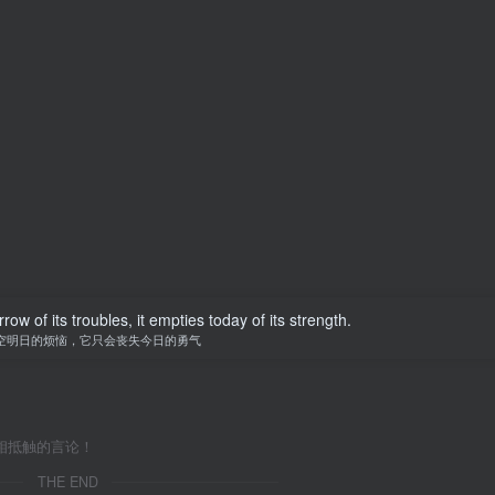
w of its troubles, it empties today of its strength.
空明日的烦恼，它只会丧失今日的勇气
相抵触的言论！
THE END