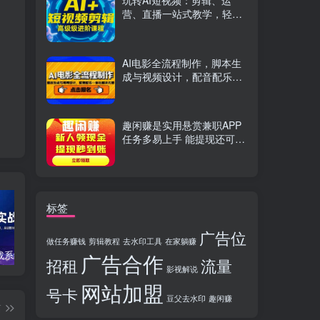
玩转AI短视频：剪辑、运
营、直播一站式教学，轻松
打造流量神话
AI电影全流程制作，脚本生
成与视频设计，配音配乐一
体化解决方案
趣闲赚是实用悬赏兼职APP
任务多易上手 能提现还可邀
友分成
标签
广告位
做任务赚钱
剪辑教程
去水印工具
在家躺赚
广告合作
TikTok实战系统课，案例复盘、数据解析、运营执行，从0到1构建千万级电商体系（更新）
C++零基础实战课，夯实C语言基础、贯穿游戏项目、掌握开发思维，学成可挑战月薪15K+岗位
PS全能实战课：抠图修图、人像精修、电商美工，0基础变身设计达人
招租
流量
影视解说
网站加盟
号卡
豆父去水印
趣闲赚
篇