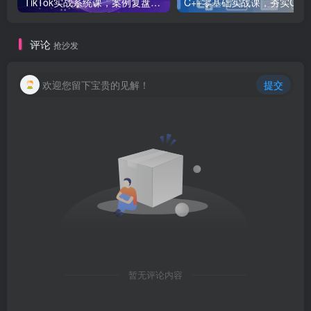
TikTok实战系统课，案例复盘、数据解析、运营执行，从0到1构建千万级电商体系（更新）
C++零基础实战课，夯实C语言基础、贯穿游戏
评论
抢沙发
欢迎您留下宝贵的见解！
提交
暂无评论内容