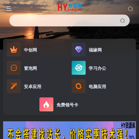
中创网
福缘网
冒泡网
学习办公
安卓应用
电脑应用
免费领号卡