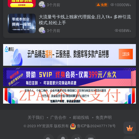
10000W+
3个月前
免费
大流量号卡线上独家代理掘金,日入1k+ 多种引流
模式,轻松上手
3个月前
658W+
关于我们
广告合作
邮箱投稿
免责声明
© 2023
HY资源库
版权所有
鲁ICP备2024077178号