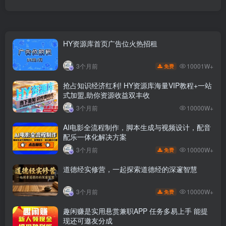
HY资源库首页广告位火热招租
10001W+
3个月前
免费
抢占知识经济红利! HY资源库海量VIP教程+一站
式加盟,助你资源收益双丰收
3个月前
10000W+
AI电影全流程制作，脚本生成与视频设计，配音
配乐一体化解决方案
10000W+
3个月前
免费
道德经实修营，一起探索道德经的深邃智慧
10000W+
3个月前
免费
趣闲赚是实用悬赏兼职APP 任务多易上手 能提
现还可邀友分成