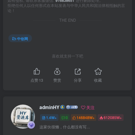
如有侵权, 请联系客服微信:
916838651
进行删除处理。
拒绝任何人以任何形式在本站发表与中华人民共和国法律相抵触的言
论！
THE END
中创网
喜欢就支持一下吧
点赞
13
赞赏
分享
收藏
adminHY
关注
1.4W+
0
146848W+
612085W+
这家伙很懒，什么都没有写...