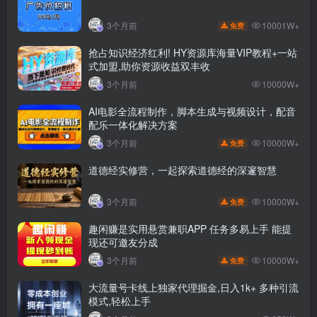
10001W+
3个月前
免费
抢占知识经济红利! HY资源库海量VIP教程+一站
式加盟,助你资源收益双丰收
3个月前
10000W+
AI电影全流程制作，脚本生成与视频设计，配音
配乐一体化解决方案
10000W+
3个月前
免费
道德经实修营，一起探索道德经的深邃智慧
10000W+
3个月前
免费
趣闲赚是实用悬赏兼职APP 任务多易上手 能提
现还可邀友分成
10000W+
3个月前
免费
大流量号卡线上独家代理掘金,日入1k+ 多种引流
模式,轻松上手