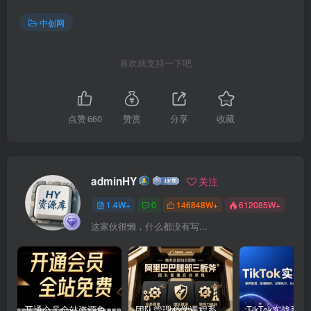
中创网
喜欢就支持一下吧
点赞
660
赞赏
分享
收藏
adminHY
关注
1.4W+
0
146848W+
612085W+
这家伙很懒，什么都没有写...
开通会员全站资源免费下载 开通VIP会员 HY资源库
团队管理必学课程系列，阿里巴巴“腿部三板斧”