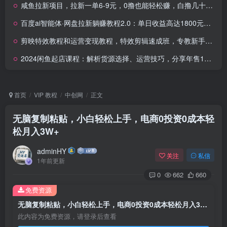
咸鱼拉新项目，拉新一单6-9元，0撸也能轻松赚，白撸几十几百！
百度ai智能体·网盘拉新躺赚教程2.0：单日收益高达1800元，30收入15w+
剪映特效教程和运营变现教程，特效剪辑速成班，专教新手小白
2024闲鱼起店课程：解析货源选择、运营技巧，分享年售10W+经验
首页
VIP 教程
中创网
正文
无脑复制粘贴，小白轻松上手，电商0投资0成本轻
松月入3W+
adminHY
关注
私信
1年前更新
0
662
660
免费资源
无脑复制粘贴，小白轻松上手，电商0投资0成本轻松月入3W+
此内容为免费资源，请登录后查看