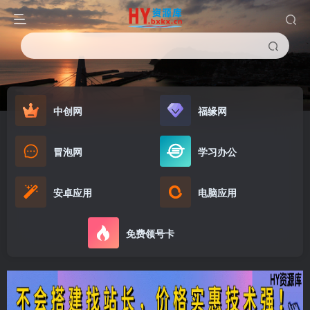
中创网
福缘网
冒泡网
学习办公
安卓应用
电脑应用
免费领号卡