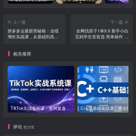
上一篇
下一篇
拼多多运最新营秘籍：业绩
全网找搭子1单9.9 新手小白
增长实战课，从基础到高
宝妈学生党首选 简单操作 日
阶，爆款打造与高效推广
入1000+
相关推荐
TikTok实战系统课，案例复盘、数据解析、运营执行，从0到1构建千万级电商体系（更新）
C++零基础实战课，夯实C语言基础、贯穿游戏
评论
抢沙发