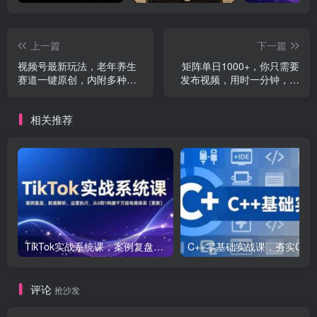
上一篇
下一篇
视频号最新玩法，老年养生
矩阵单日1000+，你只需要
赛道一键原创，内附多种变
发布视频，用时一分钟，无
现渠道，可批量操作
需剪辑，无需拍摄
相关推荐
TikTok实战系统课，案例复盘、数据解析、运营执行，从0到1构建千万级电商体系（更新）
C++零基础实战课，夯实C语言基础、贯穿游戏
评论
抢沙发