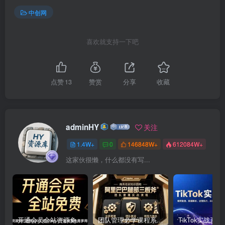
中创网
喜欢就支持一下吧
点赞
13
赞赏
分享
收藏
adminHY
关注
1.4W+
0
146848W+
612084W+
这家伙很懒，什么都没有写...
开通会员全站资源免费下载 开通VIP会员 HY资源库
团队管理必学课程系列，阿里巴巴“腿部三板斧”