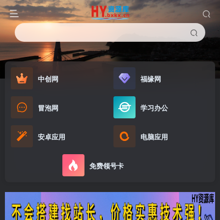
中创网
福缘网
冒泡网
学习办公
安卓应用
电脑应用
免费领号卡