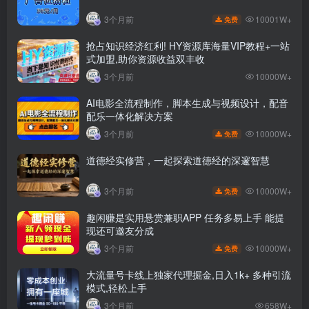
10001W+
3个月前
免费
抢占知识经济红利! HY资源库海量VIP教程+一站
式加盟,助你资源收益双丰收
3个月前
10000W+
AI电影全流程制作，脚本生成与视频设计，配音
配乐一体化解决方案
10000W+
3个月前
免费
道德经实修营，一起探索道德经的深邃智慧
10000W+
3个月前
免费
趣闲赚是实用悬赏兼职APP 任务多易上手 能提
现还可邀友分成
10000W+
3个月前
免费
大流量号卡线上独家代理掘金,日入1k+ 多种引流
模式,轻松上手
3个月前
658W+