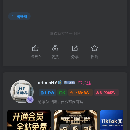
福缘网
喜欢就支持一下吧
点赞
0
赞赏
分享
收藏
adminHY
关注
1.4W+
0
146848W+
612085W+
这家伙很懒，什么都没有写...