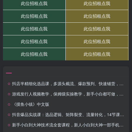
抖店半精细化选品课，多源头截流、爆款预判、快速铺货，无需无脑铺货起店【1期+2期】
游戏发行人视频教学，保姆级实操教学，新手小白都可做，单条视频10W收益
《摸鱼小镇》中文版
抖音爆品实战课：选品逻辑、矩阵裂变、流量转化，14节课掌握月入百万秘籍
新手小白到大神技术流全套课程，新人小白到大神一部手机拍大片（164节）