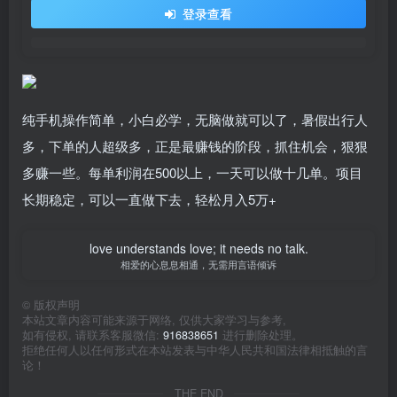
登录查看
纯手机操作简单，小白必学，无脑做就可以了，暑假出行人
多，下单的人超级多，正是最赚钱的阶段，抓住机会，狠狠
多赚一些。每单利润在500以上，一天可以做十几单。项目
长期稳定，可以一直做下去，轻松月入5万+
love understands love; it needs no talk.
相爱的心息息相通，无需用言语倾诉
©
版权声明
本站文章内容可能来源于网络, 仅供大家学习与参考,
如有侵权, 请联系客服微信:
916838651
进行删除处理。
拒绝任何人以任何形式在本站发表与中华人民共和国法律相抵触的言
论！
THE END