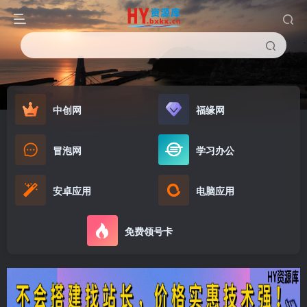
中创网
福缘网
冒泡网
学习办公
安卓应用
电脑应用
免费领号卡