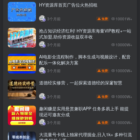
HY资源库首页广告位火热招租
10001W+
3个月前
免费
抢占知识经济红利! HY资源库海量VIP教程+一站
式加盟,助你资源收益双丰收
3个月前
10000W+
AI电影全流程制作，脚本生成与视频设计，配音
配乐一体化解决方案
10000W+
3个月前
免费
道德经实修营，一起探索道德经的深邃智慧
10000W+
3个月前
免费
趣闲赚是实用悬赏兼职APP 任务多易上手 能提
现还可邀友分成
10000W+
3个月前
免费
大流量号卡线上独家代理掘金,日入1k+ 多种引流