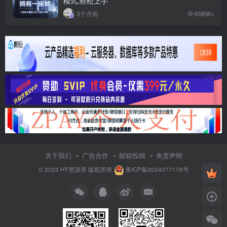
模式,轻松上手
3个月前
658W+
关于我们
广告合作
邮箱投稿
免责声明
© 2023
HY资源库
版权所有
鲁ICP备2024077178号