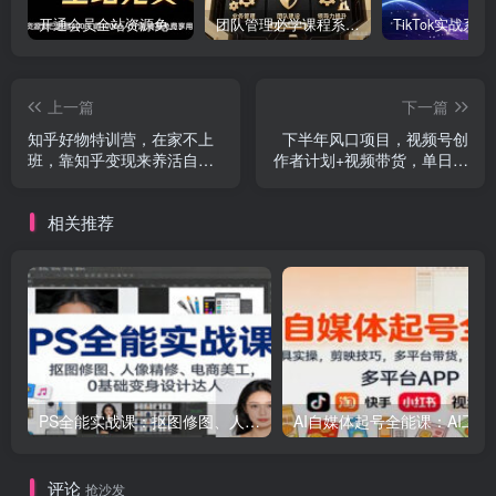
开通会员全站资源免费下载 开通VIP会员 HY资源库
团队管理必学课程系列，阿里巴巴“腿部三板斧”
上一篇
下一篇
知乎好物特训营，在家不上
下半年风口项目，视频号创
班，靠知乎变现来养活自己
作者计划+视频带货，单日收
（16节）
益1000+，一个视频两份收
益
相关推荐
PS全能实战课：抠图修图、人像精修、电商美工，0基础变身设计达人
AI自媒体起号
评论
抢沙发