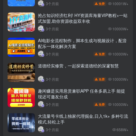
10001W+
3个月前
免费
抢占知识经济红利! HY资源库海量VIP教程+一站
式加盟,助你资源收益双丰收
3个月前
10000W+
AI电影全流程制作，脚本生成与视频设计，配音
配乐一体化解决方案
10000W+
3个月前
免费
道德经实修营，一起探索道德经的深邃智慧
10000W+
3个月前
免费
趣闲赚是实用悬赏兼职APP 任务多易上手 能提
现还可邀友分成
10000W+
3个月前
免费
大流量号卡线上独家代理掘金,日入1k+ 多种引流
模式,轻松上手
3个月前
658W+