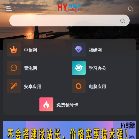
中创网
福缘网
冒泡网
学习办公
安卓应用
电脑应用
免费领号卡