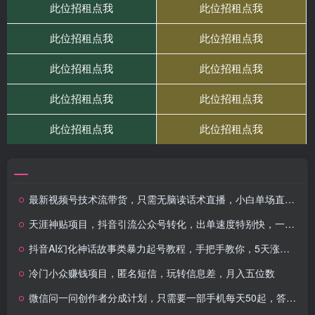
最新视频号技术流带货，只需无脑读话术直播，小白单场直播纯收益也能轻…
天涯神贴项目，抖音引流公众号转化，出单速度特别快，一周日收益破千
抖音AI幻化神话故事类暴力起号教程，手把手教你，5天涨粉1万
冷门小众赚钱项目，匿名短信，玩转信息差，月入五位数
微信问一问创作者分成计划，只需要一部手机每天50起，答题即得可长期操…