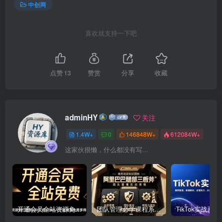
中创网
喜欢就支持一下吧
点赞
13
赞赏
分享
收藏
adminHY
关注
1.4W+
0
146848W+
612084W+
这家伙很懒，什么都没有写...
开通会员全站资源免费下载 开通VIP会员 HY资源库
团队管理必学课程系列，阿里巴巴“腿部三板斧”