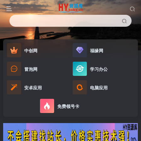
中创网
福缘网
冒泡网
学习办公
安卓应用
电脑应用
免费领号卡