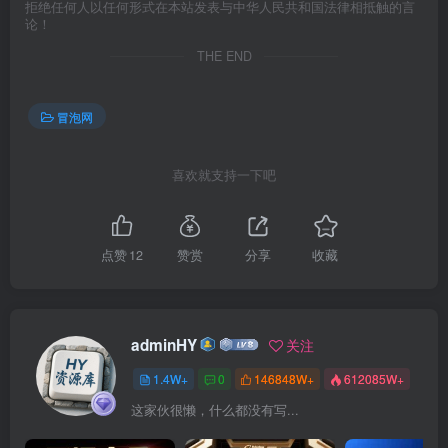
拒绝任何人以任何形式在本站发表与中华人民共和国法律相抵触的言
论！
THE END
冒泡网
喜欢就支持一下吧
点赞
12
赞赏
分享
收藏
adminHY
关注
1.4W+
0
146848W+
612085W+
这家伙很懒，什么都没有写...