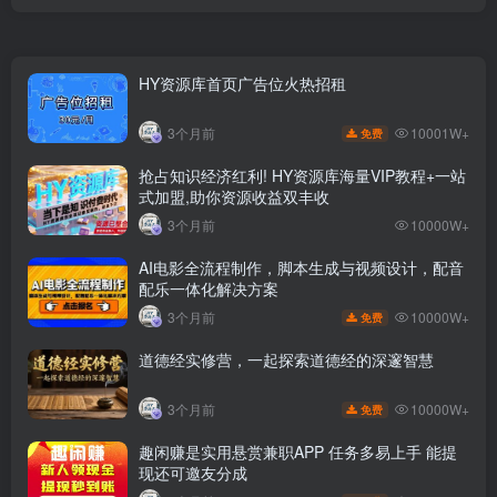
HY资源库首页广告位火热招租
10001W+
3个月前
免费
抢占知识经济红利! HY资源库海量VIP教程+一站
式加盟,助你资源收益双丰收
3个月前
10000W+
AI电影全流程制作，脚本生成与视频设计，配音
配乐一体化解决方案
10000W+
3个月前
免费
道德经实修营，一起探索道德经的深邃智慧
10000W+
3个月前
免费
趣闲赚是实用悬赏兼职APP 任务多易上手 能提
现还可邀友分成