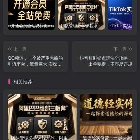
开通会员全站资源免费下载 开通VIP会员 HY资源库
团队管理必学课程系列，阿里巴巴“腿部三板斧”
上一篇
下一篇
QQ频道，一个被严重忽略的
抖音短剧锚点玩法全攻略，
引流平台，流量巨大 实操单
出单稳定，不容易违规
日引流500+创业粉兼职粉
相关推荐
团队管理必学课程系列，阿里巴巴“腿部三板斧”
道