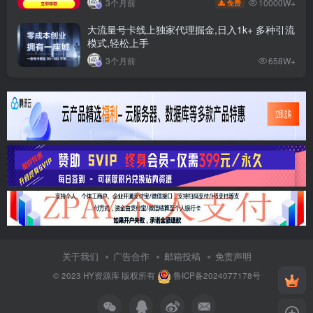
10000W+
3个月前
免费
大流量号卡线上独家代理掘金,日入1k+ 多种引流
模式,轻松上手
3个月前
658W+
关于我们
广告合作
邮箱投稿
免责声明
© 2023
HY资源库
版权所有
鲁ICP备2024077178号