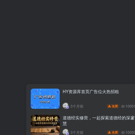
HY资源库首页广告位火热招租
1000
3个月前
免费
道德经实修营，一起探索道德经的深邃
慧
1000
3个月前
免费