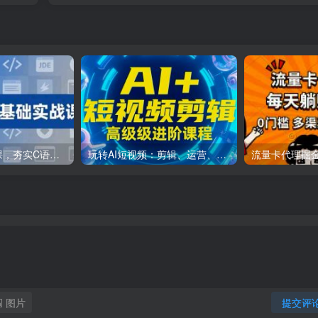
C++零基础实战课，夯实C语言基础、贯穿游戏项目、掌握开发思维，学成可挑战月薪15K+岗位
玩转AI短视频：剪辑、运营、直播一站式教学，轻松打造流量神话
图片
提交评