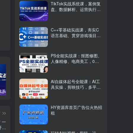
TikTok实战系统课，案例复
盘、数据解析、运营执行，
从0到1构建千万级电商体系
（更新）
C++零基础实战课，夯实C
语言基础、贯穿游戏项目、
掌握开发思维，学成可挑战
月薪15K+岗位
PS全能实战课：抠图修图、
人像精修、电商美工，0基
础变身设计达人
AI自媒体起号全能课：AI工
具实操，剪映技巧，多平台
TikTok实战系统课，案例复盘、数据解析、运营执行，从0到1构建千万级电商体系（更新）
C++零基础实战课，夯实C语言基础、贯穿游戏项目、掌握开发思维，学成可挑战月薪15K+岗位
PS全能实战课：抠图修图、人像精修、电商美工，0基础变身设计达人
带货，0基础快速变现
HY资源库首页广告位火热招
租
篇
 一
开…