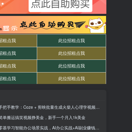
手把手教学：Coze + 剪映批量生成火柴人心理学视频的硬核攻略
简单搬运搞笑视频挣美金，新手一个月入1k美金
零基学习智能办公场景实战，AI办公实战+AI副业赚钱机会