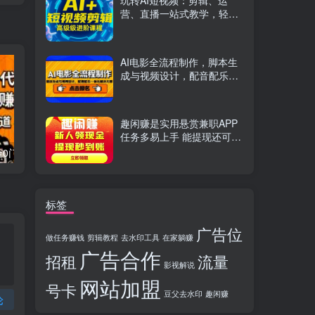
玩转AI短视频：剪辑、运
营、直播一站式教学，轻松
打造流量神话
AI电影全流程制作，脚本生
成与视频设计，配音配乐一
体化解决方案
趣闲赚是实用悬赏兼职APP
任务多易上手 能提现还可邀
友分成
流量卡代理掘金0门槛每天躺赚3000+多种推广渠道新手小白轻松上手
Videoleap剪辑大师班：掌握Videoleap所有核心工具与使用技巧，一人产出专业级作品
标签
广告位
做任务赚钱
剪辑教程
去水印工具
在家躺赚
广告合作
招租
流量
影视解说
网站加盟
号卡
豆父去水印
趣闲赚
论