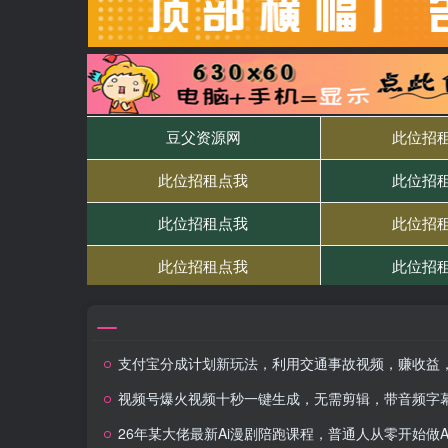
支付宝分成计划新玩法，利用交通事故视频，赚收益，轻松月入过W，操作简
视频号爆火视频十秒一键生成，无需剪辑，带音频字幕多平台同步发送，轻松日入2000
26年某大佬最新Ai漫剧陪跑课程，普通人从零开始做AI漫剧，副业月入2W