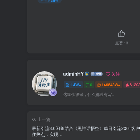
点赞
13
adminHY
关注
1.4W+
0
146848W+
6120
这家伙很懒，什么都没有写...
上一篇
最新引流3.0闲鱼结合《黑神话悟空》单日引流200+客
住热点，实现…