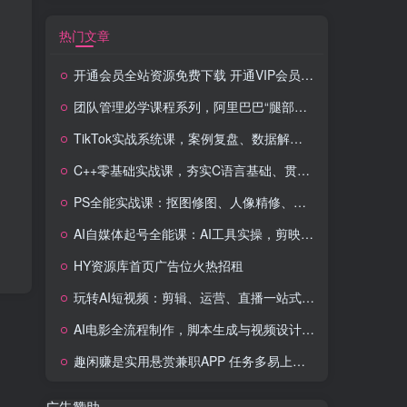
热门文章
开通会员全站资源免费下载 开通VIP会员 HY资源库
团队管理必学课程系列，阿里巴巴“腿部三板斧”
TikTok实战系统课，案例复盘、数据解析、运营执行，从0到1构建千万级电商体系（更新）
C++零基础实战课，夯实C语言基础、贯穿游戏项目、掌握开发思维，学成可挑战月薪15K+岗位
PS全能实战课：抠图修图、人像精修、电商美工，0基础变身设计达人
AI自媒体起号全能课：AI工具实操，剪映技巧，多平台带货，0基础快速变现
HY资源库首页广告位火热招租
玩转AI短视频：剪辑、运营、直播一站式教学，轻松打造流量神话
AI电影全流程制作，脚本生成与视频设计，配音配乐一体化解决方案
趣闲赚是实用悬赏兼职APP 任务多易上手 能提现还可邀友分成
广告赞助