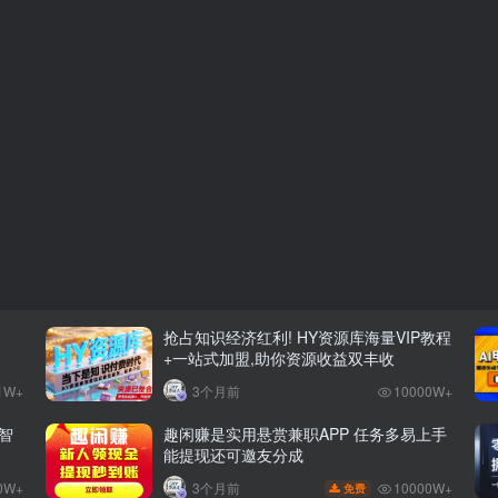
抢占知识经济红利! HY资源库海量VIP教程
+一站式加盟,助你资源收益双丰收
1W+
3个月前
10000W+
智
趣闲赚是实用悬赏兼职APP 任务多易上手
能提现还可邀友分成
0W+
10000W+
3个月前
免费