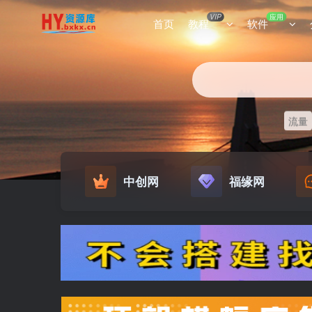
VIP
应用
首页
教程
软件
流量
中创网
福缘网