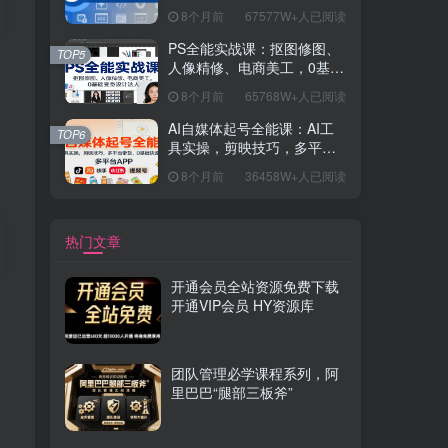
握开发思维，学成可挑战月
8个月前
67577W+人已阅读
薪15K+岗位
PS全能实战课：抠图修图、
TOP5
人像精修、电商美工，0基础
变身设计达人
8个月前
65768W+人已阅读
AI自媒体起号全能课：AI工
TOP6
具实操，剪映技巧，多平台
带货，0基础快速变现
8个月前
36458W+人已阅读
热门文章
开通会员全站资源免费下载
开通VIP会员 HY资源库
团队管理必学课程系列，阿
里巴巴“腿部三板斧”