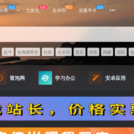
生活
包邮
豆父
这里
分类
九块九
去水印
流量号卡
起号
短视频带货
拉新
去水印
音乐
闲鱼
网赚
源码
冒泡网
学习办公
安卓应用