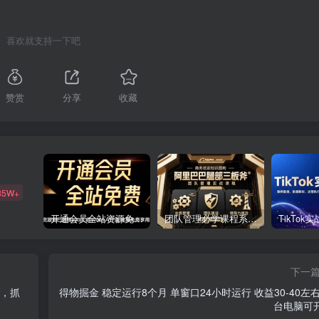
喜欢就支持一下吧
赞赏
分享
收藏
85W+
开通会员全站资源免费下载 开通VIP会员 HY资源库
团队管理必学课程系列，阿里巴巴“腿部三板斧”
下一
户，抓
得物掘金 稳定运行8个月 单窗口24小时运行 收益30-40左右
台电脑可