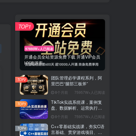
TOP1
97693W+人已阅读
开通会员全站资源免费下载 开通VIP会员
HY资源库
团队管理必学课程系列，阿
TOP2
里巴巴“腿部三板斧”
8个月前
75957W+人已阅读
TikTok实战系统课，案例复
TOP3
盘、数据解析、运营执行，
从0到1构建千万级电商体系
8个月前
75957W+人已阅读
（更新）
C++零基础实战课，夯实C语
TOP4
言基础、贯穿游戏项目、掌