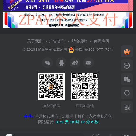
关于我们
广告合作
邮箱投稿
免责声明
© 2023
HY资源库
版权所有
鲁ICP备2024077178号
加入订阅号
扫码加微信
合作:
号易招代理商
|
流量号卡推广
|
永久主机空间
网站运行
1079 天
18 时
12 分
6 秒
13