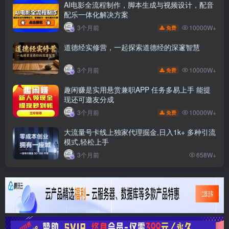
AI电影全流程制作，脚本生成与视频设计，配音
配乐一体化解决方案
10000W+
3个月前
免费
道德经实修营，一起探索道德经的深邃智慧
10000W+
3个月前
免费
趣闲赚是实用悬赏兼职APP 任务多易上手 能提
现还可邀友分成
10000W+
3个月前
免费
大流量号卡线上独家代理掘金,日入1k+ 多种引流
模式,轻松上手
3个月前
658W+