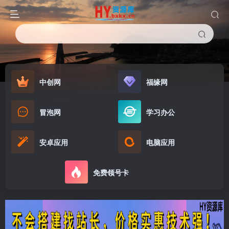
中创网
福缘网
冒泡网
学习办公
安卓应用
电脑应用
免费领号卡