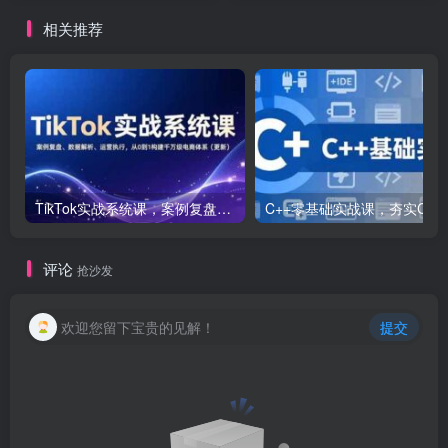
相关推荐
TikTok实战系统课，案例复盘、数据解析、运营执行，从0到1构建千万级电商体系（更新）
C++零基础实战课，夯实C语言基础、贯穿游戏
评论
抢沙发
欢迎您留下宝贵的见解！
提交