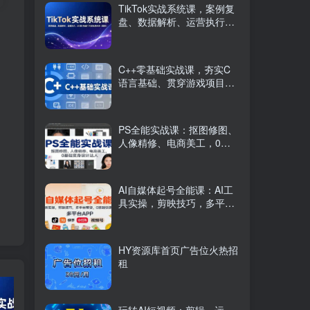
TikTok实战系统课，案例复
盘、数据解析、运营执行，
从0到1构建千万级电商体系
（更新）
C++零基础实战课，夯实C
语言基础、贯穿游戏项目、
掌握开发思维，学成可挑战
月薪15K+岗位
PS全能实战课：抠图修图、
人像精修、电商美工，0基
础变身设计达人
AI自媒体起号全能课：AI工
具实操，剪映技巧，多平台
带货，0基础快速变现
HY资源库首页广告位火热招
租