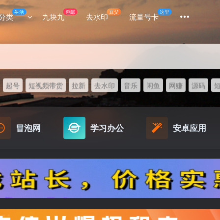
生活
包邮
豆父
这里
分类
九块九
去水印
流量号卡
起号
短视频带货
拉新
去水印
音乐
闲鱼
网赚
源码
冒泡网
学习办公
安卓应用