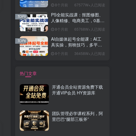
握开发思维，学成可挑战月
8个月前
67577W+人已阅读
薪15K+岗位
PS全能实战课：抠图修图、
TOP5
人像精修、电商美工，0基础
变身设计达人
8个月前
65768W+人已阅读
AI自媒体起号全能课：AI工
TOP6
具实操，剪映技巧，多平台
带货，0基础快速变现
8个月前
36458W+人已阅读
热门文章
开通会员全站资源免费下载
开通VIP会员 HY资源库
团队管理必学课程系列，阿
里巴巴“腿部三板斧”