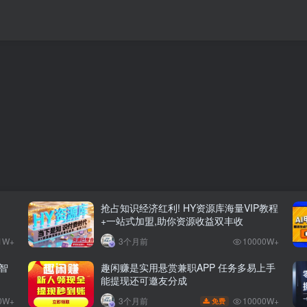
抢占知识经济红利! HY资源库海量VIP教程
+一站式加盟,助你资源收益双丰收
1W+
3个月前
10000W+
智
趣闲赚是实用悬赏兼职APP 任务多易上手
能提现还可邀友分成
0W+
10000W+
3个月前
免费