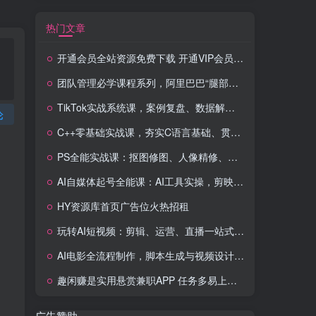
热门文章
开通会员全站资源免费下载 开通VIP会员 HY资源库
团队管理必学课程系列，阿里巴巴“腿部三板斧”
TikTok实战系统课，案例复盘、数据解析、运营执行，从0到1构建千万级电商体系（更新）
论
C++零基础实战课，夯实C语言基础、贯穿游戏项目、掌握开发思维，学成可挑战月薪15K+岗位
PS全能实战课：抠图修图、人像精修、电商美工，0基础变身设计达人
AI自媒体起号全能课：AI工具实操，剪映技巧，多平台带货，0基础快速变现
HY资源库首页广告位火热招租
玩转AI短视频：剪辑、运营、直播一站式教学，轻松打造流量神话
AI电影全流程制作，脚本生成与视频设计，配音配乐一体化解决方案
趣闲赚是实用悬赏兼职APP 任务多易上手 能提现还可邀友分成
广告赞助