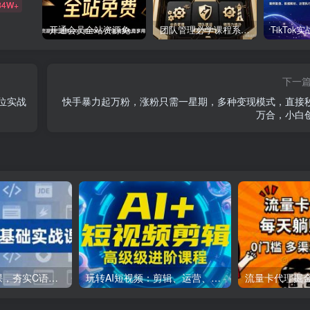
84W+
开通会员全站资源免费下载 开通VIP会员 HY资源库
团队管理必学课程系列，阿里巴巴“腿部三板斧”
下一
位实战
快手暴力起万粉，涨粉只需一星期，多种变现模式，直接
万合，小白
C++零基础实战课，夯实C语言基础、贯穿游戏项目、掌握开发思维，学成可挑战月薪15K+岗位
玩转AI短视频：剪辑、运营、直播一站式教学，轻松打造流量神话