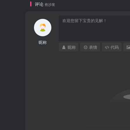
评论
抢沙发
昵称
昵称
表情
代码