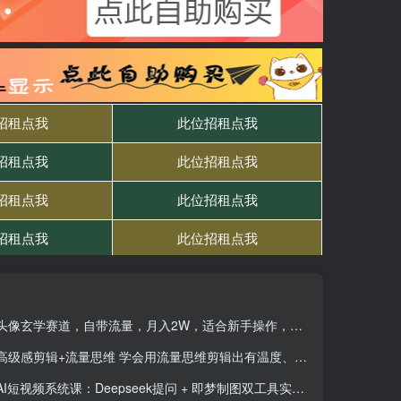
头像玄学赛道，自带流量，月入2W，适合新手操作，长期稳定项目
高级感剪辑+流量思维 学会用流量思维剪辑出有温度、有质感、有流量、能变现的视频
AI短视频系统课：Deepseek提问 + 即梦制图双工具实战，30种创意视频全流程拆解(6月)