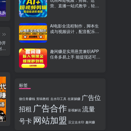
玩转AI短视频：剪辑、运
营、直播一站式教学，轻松
打造流量神话
TikTok实战系统课，案例复盘、数据解析、运营执行，从0到1构建千万级电商体系（更新）
C++零基础实战课，夯实C语言基础、贯穿游戏项目、掌握开发思维，学成可挑战月薪15K+岗位
PS全能实战课：抠图修图、人像精修、电商美工，0基础变身设计达人
AI电影全流程制作，脚本生
成与视频设计，配音配乐一
篇
体化解决方案
秒开
创…
趣闲赚是实用悬赏兼职APP
任务多易上手 能提现还可邀
友分成
标签
广告位
做任务赚钱
剪辑教程
去水印工具
在家躺赚
广告合作
招租
流量
影视解说
网站加盟
流量卡代理掘金0门槛每天躺赚3000+多种推广渠道新手小白轻松上手
Videoleap剪辑大师班：掌握Videoleap所有核心工具与使用技巧，一人产出专业级作品
号卡
豆父去水印
趣闲赚