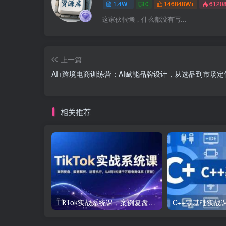
1.4W+
0
146848W+
6120
这家伙很懒，什么都没有写...
上一篇
AI+跨境电商训练营：AI赋能品牌设计，从选品到市场定
相关推荐
TikTok实战系统课，案例复盘、数据解析、运营执行，从0到1构建千万级电商体系（更新）