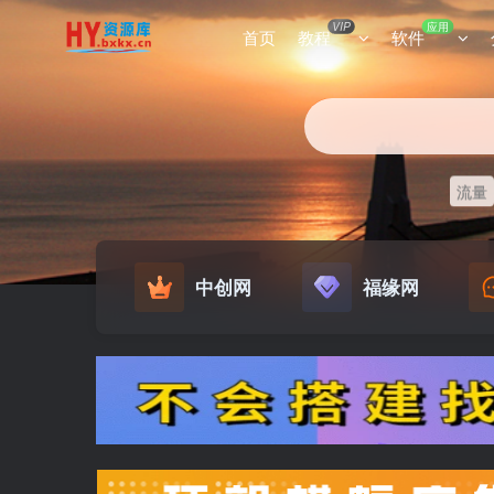
VIP
应用
首页
教程
软件
流量
中创网
福缘网