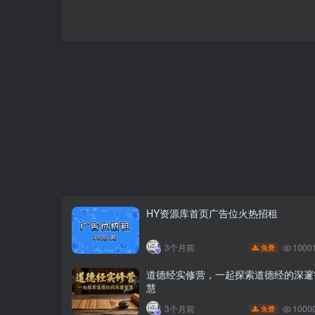
HY资源库首页广告位火热招租
1000
3个月前
免费
道德经实修营，一起探索道德经的深邃
慧
1000
3个月前
免费