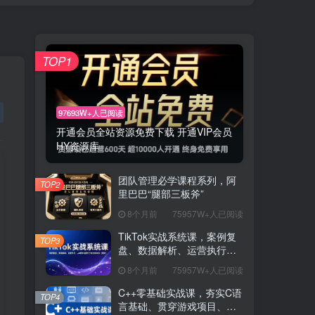
TOP1
97693W+人已阅读
开通会员全站资源免费下载 开通VIP会员
HY资源库
团队管理必学课程系列，阿
TOP2
里巴巴“腿部三板斧”
8个月前
75957W+人已阅读
TikTok实战系统课，案例复
TOP3
盘、数据解析、运营执行，
从0到1构建千万级电商体系
8个月前
75957W+人已阅读
（更新）
C++零基础实战课，夯实C语
TOP4
言基础、贯穿游戏项目、掌