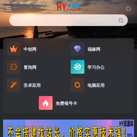
中创网
福缘网
冒泡网
学习办公
安卓应用
电脑应用
免费领号卡