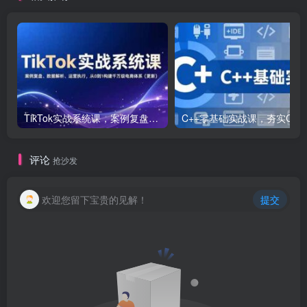
TikTok实战系统课，案例复盘、数据解析、运营执行，从0到1构建千万级电商体系（更新）
C++零基础实战课，夯实C语言基础、贯穿游戏
评论
抢沙发
欢迎您留下宝贵的见解！
提交