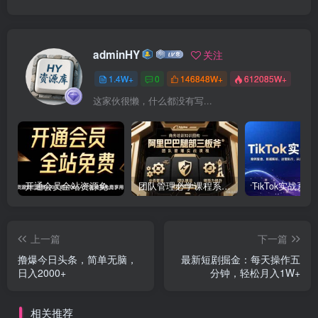
adminHY
关注
1.4W+
0
146848W+
612085W+
这家伙很懒，什么都没有写...
开通会员全站资源免费下载 开通VIP会员 HY资源库
团队管理必学课程系列，阿里巴巴“腿部三板斧”
上一篇
下一篇
撸爆今日头条，简单无脑，
最新短剧掘金：每天操作五
日入2000+
分钟，轻松月入1W+
相关推荐