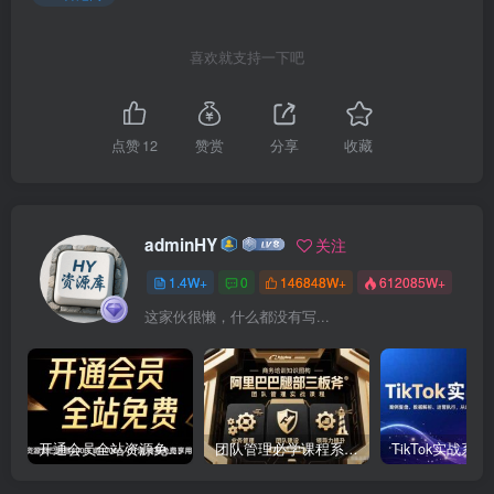
喜欢就支持一下吧
点赞
12
赞赏
分享
收藏
adminHY
关注
1.4W+
0
146848W+
612085W+
这家伙很懒，什么都没有写...
开通会员全站资源免费下载 开通VIP会员 HY资源库
团队管理必学课程系列，阿里巴巴“腿部三板斧”