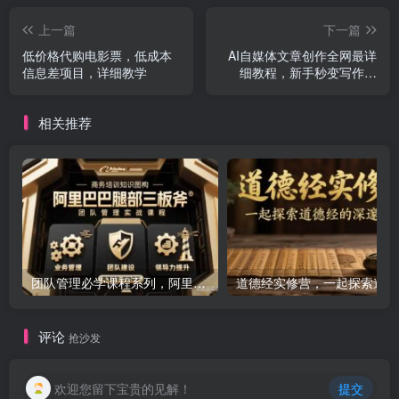
上一篇
下一篇
低价格代购电影票，低成本
AI自媒体文章创作全网最详
信息差项目，详细教学
细教程，新手秒变写作高
手，多方位发展
相关推荐
团队管理必学课程系列，阿里巴巴“腿部三板斧”
道
评论
抢沙发
欢迎您留下宝贵的见解！
提交