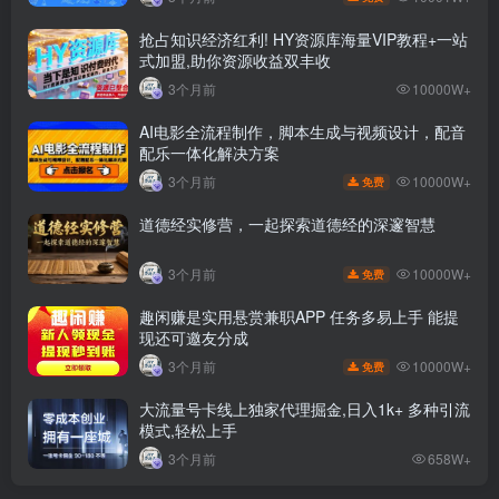
抢占知识经济红利! HY资源库海量VIP教程+一站
式加盟,助你资源收益双丰收
3个月前
10000W+
AI电影全流程制作，脚本生成与视频设计，配音
配乐一体化解决方案
10000W+
3个月前
免费
道德经实修营，一起探索道德经的深邃智慧
10000W+
3个月前
免费
趣闲赚是实用悬赏兼职APP 任务多易上手 能提
现还可邀友分成
10000W+
3个月前
免费
大流量号卡线上独家代理掘金,日入1k+ 多种引流
模式,轻松上手
3个月前
658W+