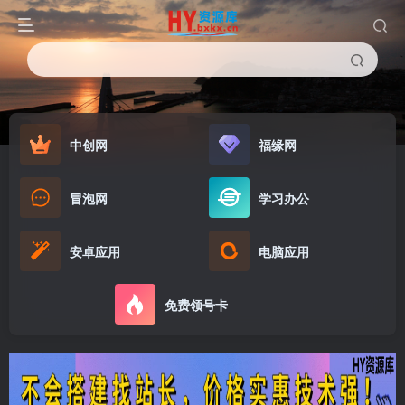
中创网
福缘网
冒泡网
学习办公
安卓应用
电脑应用
免费领号卡