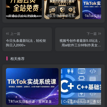
开通会员全站资源免费下载 开通VIP会员 HY资源库
团队管理必学课程系列，阿里巴巴“腿部三板斧”
上一篇
下一篇
今日头条最新玩法，轻松矩
视频号创作者最新5.0玩法，
阵日入2000+
用ai软件三分钟制作美女跳
舞视频 实现日入1000+
相关推荐
TikTok实战系统课，案例复盘、数据解析、运营执行，从0到1构建千万级电商体系（更新）
C++零基础实战课，夯实C语言基础、贯穿游戏