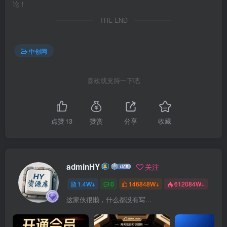
论！
THE END
中创网
喜欢就支持一下吧
点赞
13
赞赏
分享
收藏
adminHY
关注
1.4W+
0
146848W+
612084W+
这家伙很懒，什么都没有写...