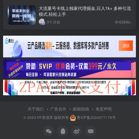
大流量号卡线上独家代理掘金,日入1k+ 多种引流
模式,轻松上手
3个月前
658W+
关于我们
广告合作
邮箱投稿
免责声明
© 2023
HY资源库
版权所有
鲁ICP备2024077178号