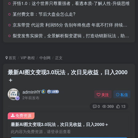
开悟1.0：这个世界只尊重强者，看透本质-了解人性-升级思维
某付费文章：节后大盘会怎么走?
京东带货 代运营 利润55分 告别年终焦虑 年底不打烊 持续现金流
裂变发售实操营，全景解析裂变逻辑，打造动销新玩法，助力私域流量引爆
首页
VIP 教程
中创网
正文
最新AI图文变现3.0玩法，次日见收益，日入2000
＋
adminHY
关注
私信
2年前发布
0
369
13
免费资源
最新AI图文变现3.0玩法，次日见收益，日入2000＋
此内容为免费资源，请登录后查看