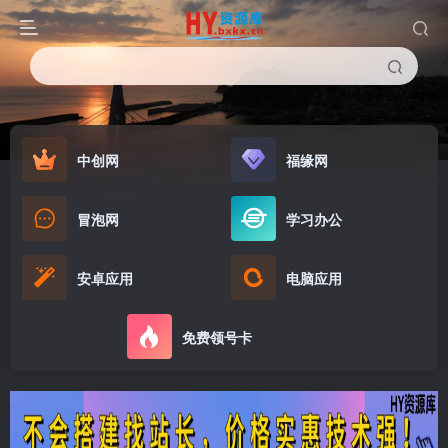
中创网
福缘网
冒泡网
学习办公
安卓应用
电脑应用
免费领号卡