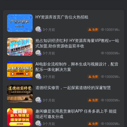
HY资源库首页广告位火热招租
10001W+
3个月前
免费
抢占知识经济红利! HY资源库海量VIP教程+一站
式加盟,助你资源收益双丰收
3个月前
10000W+
AI电影全流程制作，脚本生成与视频设计，配音
配乐一体化解决方案
10000W+
3个月前
免费
道德经实修营，一起探索道德经的深邃智慧
10000W+
3个月前
免费
趣闲赚是实用悬赏兼职APP 任务多易上手 能提
现还可邀友分成
10000W+
3个月前
免费