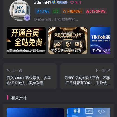
adminHY
关注
1.4W+
0
146848W+
612084W+
这家伙很懒，什么都没有写...
开通会员全站资源免费下载 开通VIP会员 HY资源库
团队管理必学课程系列，阿里巴巴“腿部三板斧”
上一篇
下一篇
日入3000+ 骚气导航，多渠
最新广告0撸懒人平台，不推
道矩阵玩法，实操教程
广单机都有300+，来捡钱，
简单无脑稳定可批量
相关推荐