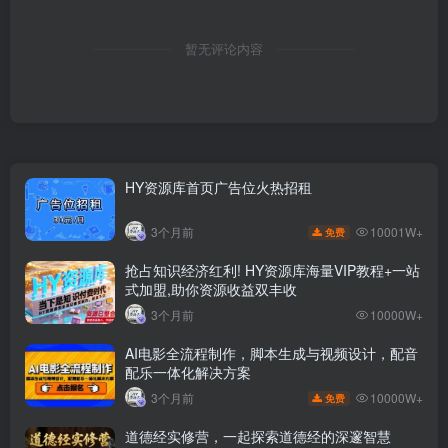
暂无评论内容
HY资源库首页广告位火热招租
10001W+
3个月前
免费
抢占知识经济红利! HY资源库海量VIP教程+一站
式加盟,助你资源收益双丰收
3个月前
10000W+
AI电影全流程制作，脚本生成与视频设计，配音
配乐一体化解决方案
10000W+
3个月前
免费
道德经实修营，一起探索道德经的深邃智慧