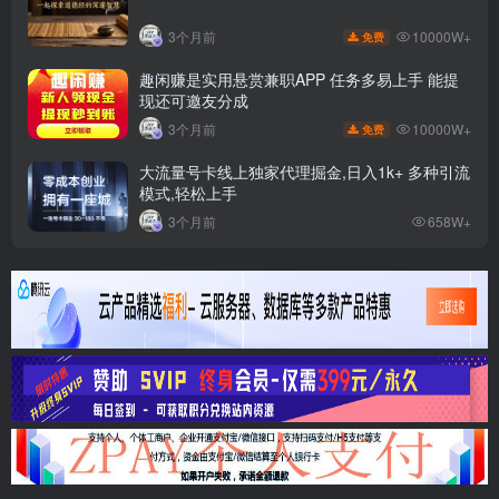
10000W+
3个月前
免费
趣闲赚是实用悬赏兼职APP 任务多易上手 能提
现还可邀友分成
10000W+
3个月前
免费
大流量号卡线上独家代理掘金,日入1k+ 多种引流
模式,轻松上手
3个月前
658W+