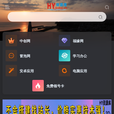
中创网
福缘网
冒泡网
学习办公
安卓应用
电脑应用
免费领号卡