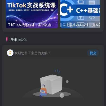
TikTok实战系统课，案例复盘、数据解析、运营执行，从0到1构建千万级电商体系（更新）
C++零基础实战课，夯实C语言基础、贯穿游戏
评论
抢沙发
欢迎您留下宝贵的见解！
提交