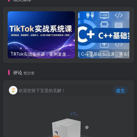
TikTok实战系统课，案例复盘、数据解析、运营执行，从0到1构建千万级电商体系（更新）
C++零基础实战课，夯实C语言基础、贯穿游戏
评论
抢沙发
欢迎您留下宝贵的见解！
提交