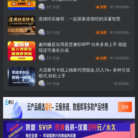
10000W+
3个月前
免费
道德经实修营，一起探索道德经的深邃智慧
10000W+
3个月前
免费
趣闲赚是实用悬赏兼职APP 任务多易上手 能提
现还可邀友分成
10000W+
3个月前
免费
大流量号卡线上独家代理掘金,日入1k+ 多种引流
模式,轻松上手
3个月前
658W+