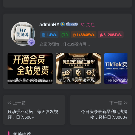
adminHY
关注
1.4W+
0
146848W+
612084W+
这家伙很懒，什么都没有写...
开通会员全站资源免费下载 开通VIP会员 HY资源库
团队管理必学课程系列，阿里巴巴“腿部三板斧”
上一篇
下一篇
只动手不动脑，每天发发视
今日头条最新暴利玩法揭
频，日入500+
秘，轻松日入3000+
相关推荐