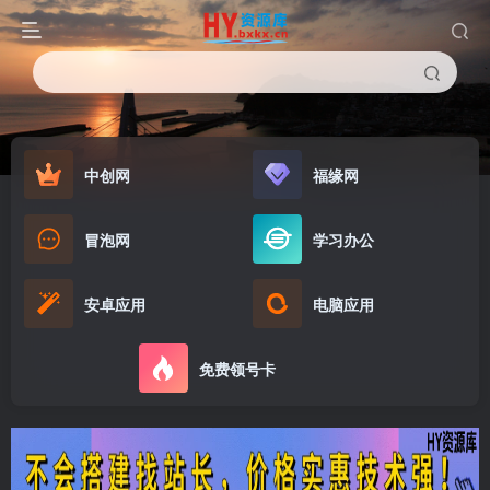
中创网
福缘网
冒泡网
学习办公
安卓应用
电脑应用
免费领号卡