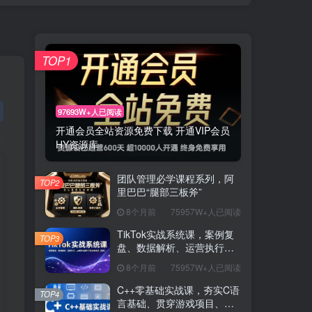
TOP1
97693W+人已阅读
开通会员全站资源免费下载 开通VIP会员
HY资源库
团队管理必学课程系列，阿
TOP2
里巴巴“腿部三板斧”
8个月前
75957W+人已阅读
TikTok实战系统课，案例复
TOP3
盘、数据解析、运营执行，
从0到1构建千万级电商体系
8个月前
75957W+人已阅读
（更新）
C++零基础实战课，夯实C语
TOP4
言基础、贯穿游戏项目、掌