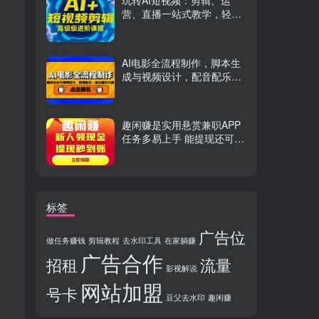
玩转AI短视频：剪辑、运
营、直播一站式教学，轻松
打造流量神话
AI电影全流程制作，脚本生
成与视频设计，配音配乐一
体化解决方案
趣闲赚是实用悬赏兼职APP
任务多易上手 能提现还可邀
友分成
标签
广告位
做任务赚钱
剪辑教程
去水印工具
在家躺赚
广告合作
招租
流量
影视解说
网站加盟
号卡
豆父去水印
趣闲赚