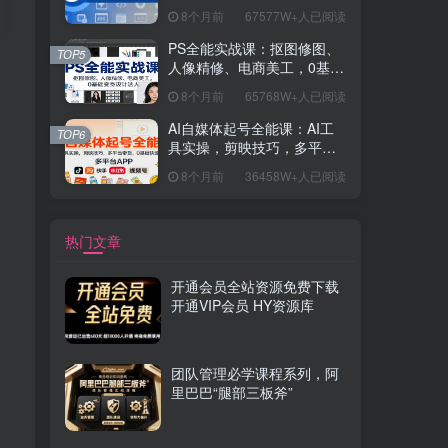
握开发思维，学成可挑战月
8个月前
67577W+人已阅读
薪15K+岗位
PS全能实战课：抠图修图、
TOP5
人像精修、电商美工，0基础
变身设计达人
8个月前
65768W+人已阅读
AI自媒体起号全能课：AI工
TOP6
具实操，剪映技巧，多平台
带货，0基础快速变现
8个月前
36458W+人已阅读
热门文章
开通会员全站资源免费下载
开通VIP会员 HY资源库
团队管理必学课程系列，阿
里巴巴“腿部三板斧”