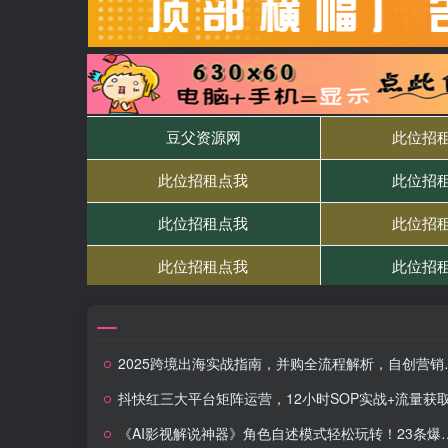
2025跨境出海实战指南，并购全流程解析，自创营销体系，专家基本功训练
抖快红三大平台矩阵运营，12小时SOP实战+流量获取-风控-扩量，月引10000+线
《AI影视解说神器》角色自述模式轻松玩转！23条爆款作品播放破万，3种…