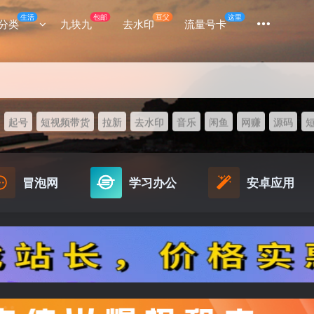
生活
包邮
豆父
这里
分类
九块九
去水印
流量号卡
起号
短视频带货
拉新
去水印
音乐
闲鱼
网赚
源码
冒泡网
学习办公
安卓应用