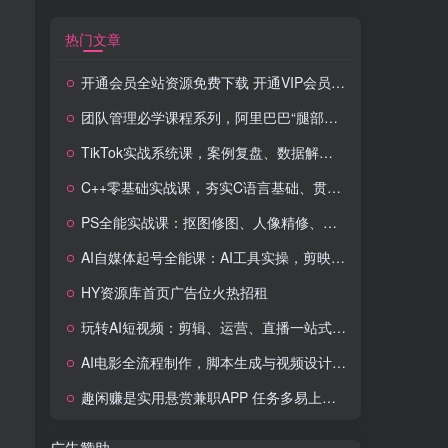
热门文章
开通会员全站资源免费下载 开通VIP会员 HY资源库
团队管理必学课程系列，阿里巴巴“腿部三板斧”
TikTok实战系统课，案例复盘、数据解析、运营执行，从0到1构建千万级电商体系（更新）
C++零基础实战课，夯实C语言基础、贯穿游戏项目、掌握开发思维，学成可挑战月薪15K+岗位
PS全能实战课：抠图修图、人像精修、电商美工，0基础变身设计达人
AI自媒体起号全能课：AI工具实操，剪映技巧，多平台带货，0基础快速变现
HY资源库首页广告位火热招租
玩转AI短视频：剪辑、运营、直播一站式教学，轻松打造流量神话
AI电影全流程制作，脚本生成与视频设计，配音配乐一体化解决方案
趣闲赚是实用悬赏兼职APP 任务多易上手 能提现还可邀友分成
广告赞助