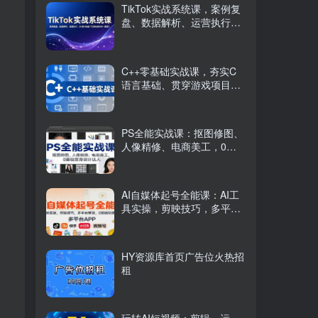
TikTok实战系统课，案例复
盘、数据解析、运营执行，
从0到1构建千万级电商体系
（更新）
C++零基础实战课，夯实C
语言基础、贯穿游戏项目、
掌握开发思维，学成可挑战
月薪15K+岗位
PS全能实战课：抠图修图、
人像精修、电商美工，0基
础变身设计达人
AI自媒体起号全能课：AI工
具实操，剪映技巧，多平台
带货，0基础快速变现
HY资源库首页广告位火热招
租