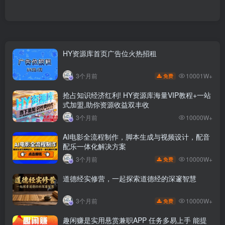
HY资源库首页广告位火热招租
10001W+
3个月前
免费
抢占知识经济红利! HY资源库海量VIP教程+一站
式加盟,助你资源收益双丰收
3个月前
10000W+
AI电影全流程制作，脚本生成与视频设计，配音
配乐一体化解决方案
10000W+
3个月前
免费
道德经实修营，一起探索道德经的深邃智慧
10000W+
3个月前
免费
趣闲赚是实用悬赏兼职APP 任务多易上手 能提