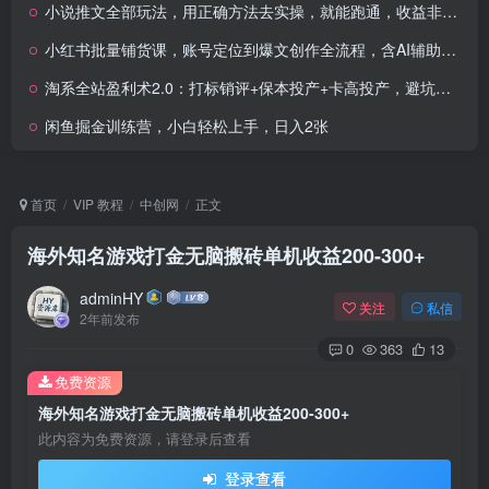
小说推文全部玩法，用正确方法去实操，就能跑通，收益非常能打
小红书批量铺货课，账号定位到爆文创作全流程，含AI辅助选品工具(更新6月)
淘系全站盈利术2.0：打标销评+保本投产+卡高投产，避坑爆单稳盈利
闲鱼掘金训练营，小白轻松上手，日入2张
首页
VIP 教程
中创网
正文
海外知名游戏打金无脑搬砖单机收益200-300+
adminHY
关注
私信
2年前发布
0
363
13
免费资源
海外知名游戏打金无脑搬砖单机收益200-300+
此内容为免费资源，请登录后查看
登录查看