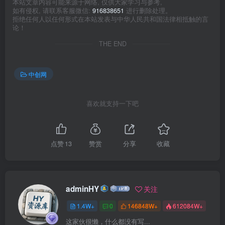
本站文章内容可能来源于网络, 仅供大家学习与参考,
如有侵权, 请联系客服微信:
916838651
进行删除处理。
拒绝任何人以任何形式在本站发表与中华人民共和国法律相抵触的言
论！
THE END
中创网
喜欢就支持一下吧
点赞
13
赞赏
分享
收藏
adminHY
关注
1.4W+
0
146848W+
612084W+
这家伙很懒，什么都没有写...