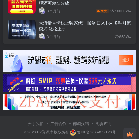
现还可邀友分成
10000W+
3个月前
免费
大流量号卡线上独家代理掘金,日入1k+ 多种引流
模式,轻松上手
3个月前
658W+
关于我们
广告合作
邮箱投稿
免责声明
© 2023
HY资源库
版权所有
鲁ICP备2024077178号