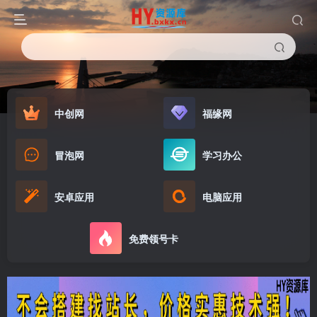
中创网
福缘网
冒泡网
学习办公
安卓应用
电脑应用
免费领号卡