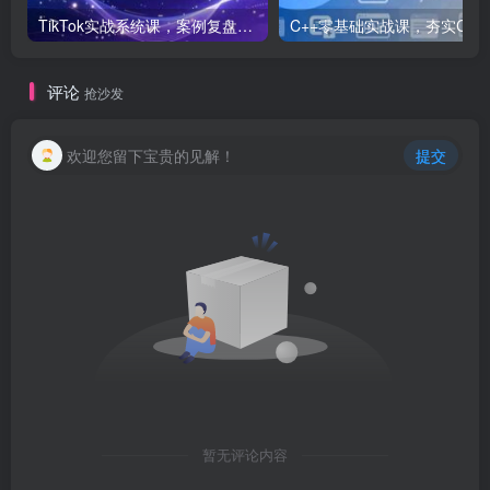
TikTok实战系统课，案例复盘、数据解析、运营执行，从0到1构建千万级电商体系（更新）
C++零基础实战课，夯实C语言基础、贯穿游戏
评论
抢沙发
欢迎您留下宝贵的见解！
提交
暂无评论内容