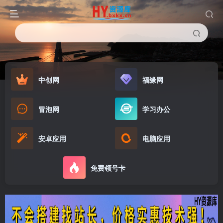
中创网
福缘网
冒泡网
学习办公
安卓应用
电脑应用
免费领号卡