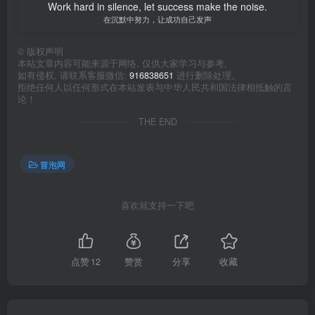
Work hard in silence, let success make the noise.
在沉默中努力，让成功自己发声
©
版权声明
本站文章内容可能来源于网络, 仅供大家学习与参考,
如有侵权, 请联系客服微信:
916838651
进行删除处理。
拒绝任何人以任何形式在本站发表与中华人民共和国法律相抵触的言
论！
THE END
冒泡网
喜欢就支持一下吧
点赞
12
赞赏
分享
收藏