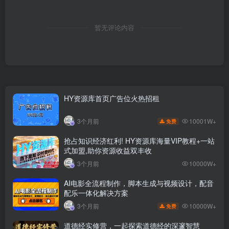
暂无评论内容
HY资源库首页广告位火热招租
10001W+
3个月前
免费
抢占知识经济红利! HY资源库海量VIP教程+一站
式加盟,助你资源收益双丰收
3个月前
10000W+
AI电影全流程制作，脚本生成与视频设计，配音
配乐一体化解决方案
10000W+
3个月前
免费
道德经实修营，一起探索道德经的深邃智慧