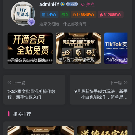
adminHY
关注
1.4W+
0
146848W+
612085W+
这家伙很懒，什么都没有写...
开通会员全站资源免费下载 开通VIP会员 HY资源库
团队管理必学课程系列，阿里巴巴“腿部三板斧”
上一篇
下一篇
tiktok推文批量混剪操作教
9月最新快手磁力玩法，新手
程，新手快速入门
小白也能操作，简单易上
手，每月多赚1W+
相关推荐