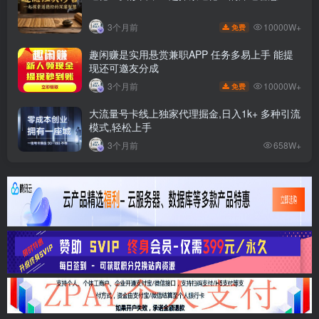
10000W+
3个月前
免费
趣闲赚是实用悬赏兼职APP 任务多易上手 能提
现还可邀友分成
10000W+
3个月前
免费
大流量号卡线上独家代理掘金,日入1k+ 多种引流
模式,轻松上手
3个月前
658W+