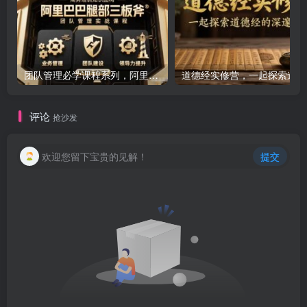
团队管理必学课程系列，阿里巴巴“腿部三板斧”
道
评论
抢沙发
欢迎您留下宝贵的见解！
提交