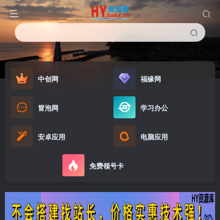
中创网
福缘网
冒泡网
学习办公
安卓应用
电脑应用
免费领号卡