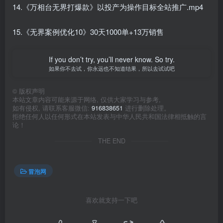
14.《万相台无界打爆款》以投产为操作目标全站推广.mp4
15.《无界案例优化10》30天1000单+13万销售
If you don’t try, you’ll never know. So try.
如果你不去试，你永远也不知道结果，所以去试试吧
©
版权声明
本站文章内容可能来源于网络, 仅供大家学习与参考,
如有侵权, 请联系客服微信:
916838651
进行删除处理。
拒绝任何人以任何形式在本站发表与中华人民共和国法律相抵触的言
论！
THE END
冒泡网
喜欢就支持一下吧