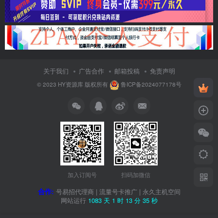
关于我们
广告合作
邮箱投稿
免责声明
© 2023
HY资源库
版权所有
鲁ICP备2024077178号
加入订阅号
扫码加微信
合作:
号易招代理商
|
流量号卡推广
|
永久主机空间
网站运行
1083 天
1 时
13 分
36 秒