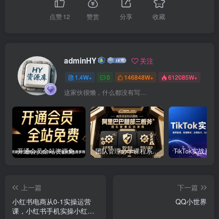
点赞
12
赞赏
分享
收藏
adminHY
关注
1.4W+
0
146848W+
612085W+
这家伙很懒，什么都没有写...
开通会员全站资源免费下载 开通VIP会员 HY资源库
团队管理必学课程系列，阿里巴巴“腿部三板斧”
上一篇
下一篇
小红书电商从0-1实操运营
QQ小世界
课，小红书手机实操小红