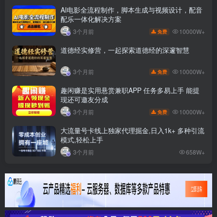
AI电影全流程制作，脚本生成与视频设计，配音
配乐一体化解决方案
10000W+
3个月前
免费
道德经实修营，一起探索道德经的深邃智慧
10000W+
3个月前
免费
趣闲赚是实用悬赏兼职APP 任务多易上手 能提
现还可邀友分成
10000W+
3个月前
免费
大流量号卡线上独家代理掘金,日入1k+ 多种引流
模式,轻松上手
3个月前
658W+