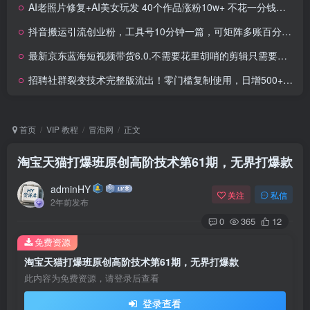
AI老照片修复+AI美女玩发 40个作品涨粉10w+ 不花一分钱使用可灵 操…
抖音搬运引流创业粉，工具号10分钟一篇，可矩阵多账百分百去重，单日引流300+（需要分流）
最新京东蓝海短视频带货6.0.不需要花里胡哨的剪辑只需要简单动手搬运结合黑科技0粉也能带货
招聘社群裂变技术完整版流出！零门槛复制使用，日增500+精准创业流量每…
首页
VIP 教程
冒泡网
正文
淘宝天猫打爆班原创高阶技术第61期，无界打爆款
adminHY
关注
私信
2年前发布
0
365
12
免费资源
淘宝天猫打爆班原创高阶技术第61期，无界打爆款
此内容为免费资源，请登录后查看
登录查看