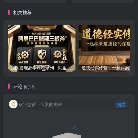
书/IP和私域课/小红书电商电
脑实操板块等
相关推荐
团队管理必学课程系列，阿里巴巴“腿部三板斧”
道
评论
抢沙发
欢迎您留下宝贵的见解！
提交