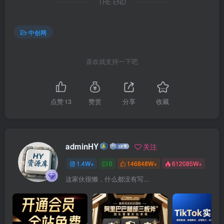
THE END
中创网
喜欢就支持一下吧
点赞
13
赞赏
分享
收藏
adminHY
关注
1.4W+
0
146848W+
612085W+
这家伙很懒，什么都没有写...