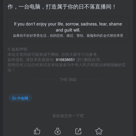
作，一台电脑，打造属于你的日不落直播间！
If you don't enjoy your life, sorrow, sadness, fear, shame
and guilt will.
如果你不好好享受生活，你的悲伤、难过、害怕、羞愧和内疚会代替你享受
©
版权声明
本站文章内容可能来源于网络, 仅供大家学习与参考,
如有侵权, 请联系客服微信:
916838651
进行删除处理。
拒绝任何人以任何形式在本站发表与中华人民共和国法律相抵触的言
论！
THE END
中创网
喜欢就支持一下吧