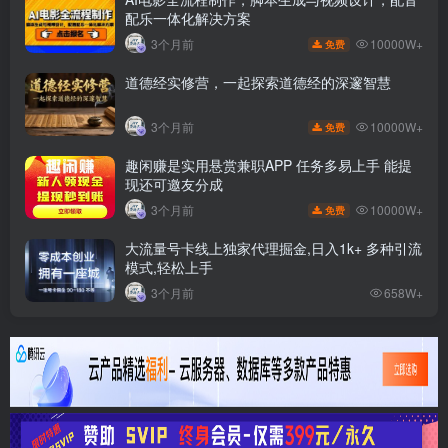
配乐一体化解决方案
10000W+
3个月前
免费
道德经实修营，一起探索道德经的深邃智慧
10000W+
3个月前
免费
趣闲赚是实用悬赏兼职APP 任务多易上手 能提
现还可邀友分成
10000W+
3个月前
免费
大流量号卡线上独家代理掘金,日入1k+ 多种引流
模式,轻松上手
3个月前
658W+