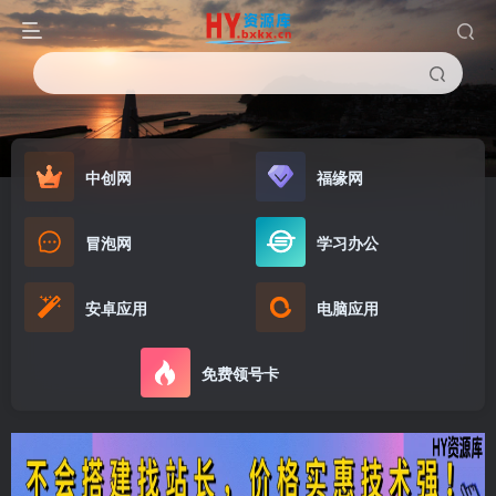
中创网
福缘网
冒泡网
学习办公
安卓应用
电脑应用
免费领号卡