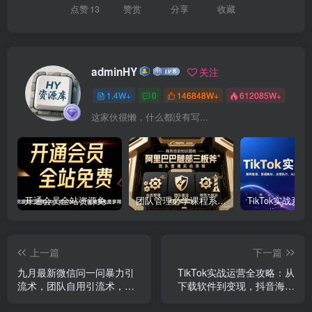
点赞
13
赞赏
分享
收藏
adminHY
关注
1.4W+
0
146848W+
612085W+
这家伙很懒，什么都没有写...
开通会员全站资源免费下载 开通VIP会员 HY资源库
团队管理必学课程系列，阿里巴巴“腿部三板斧”
上一篇
下一篇
九月最新微信问一问暴力引
TikTok实战运营全攻略：从
流术，团队自用引流术，每
下载软件到变现，抖音海外
天稳定300+创…
版实操教程