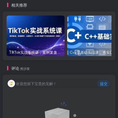
相关推荐
TikTok实战系统课，案例复盘、数据解析、运营执行，从0到1构建千万级电商体系（更新）
C++零基础实战课，夯实C语言基础、贯穿游戏
评论
抢沙发
欢迎您留下宝贵的见解！
提交