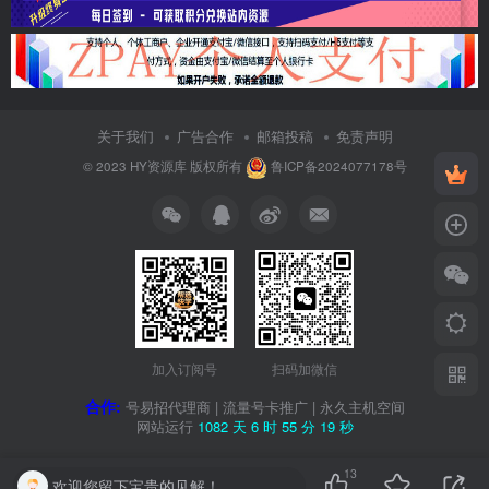
关于我们
广告合作
邮箱投稿
免责声明
© 2023
HY资源库
版权所有
鲁ICP备2024077178号
加入订阅号
扫码加微信
合作:
号易招代理商
|
流量号卡推广
|
永久主机空间
网站运行
1082 天
6 时
55 分
20 秒
13
欢迎您留下宝贵的见解！