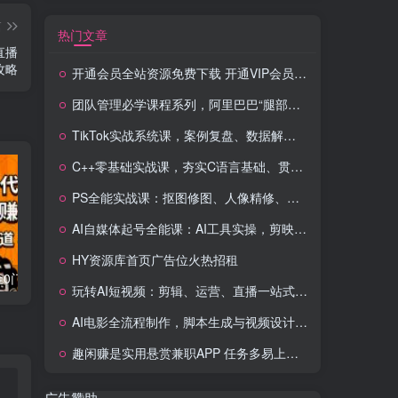
篇
热门文章
直播
攻略
开通会员全站资源免费下载 开通VIP会员 HY资源库
团队管理必学课程系列，阿里巴巴“腿部三板斧”
TikTok实战系统课，案例复盘、数据解析、运营执行，从0到1构建千万级电商体系（更新）
C++零基础实战课，夯实C语言基础、贯穿游戏项目、掌握开发思维，学成可挑战月薪15K+岗位
PS全能实战课：抠图修图、人像精修、电商美工，0基础变身设计达人
AI自媒体起号全能课：AI工具实操，剪映技巧，多平台带货，0基础快速变现
HY资源库首页广告位火热招租
流量卡代理掘金0门槛每天躺赚3000+多种推广渠道新手小白轻松上手
Videoleap剪辑大师班：掌握Videoleap所有核心工具与使用技巧，一人产出专业级作品
玩转AI短视频：剪辑、运营、直播一站式教学，轻松打造流量神话
AI电影全流程制作，脚本生成与视频设计，配音配乐一体化解决方案
趣闲赚是实用悬赏兼职APP 任务多易上手 能提现还可邀友分成
广告赞助