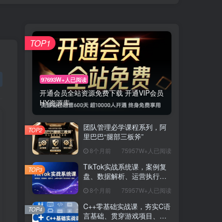
TOP1
97693W+人已阅读
开通会员全站资源免费下载 开通VIP会员
HY资源库
团队管理必学课程系列，阿
TOP2
里巴巴“腿部三板斧”
8个月前
75957W+人已阅读
TikTok实战系统课，案例复
TOP3
盘、数据解析、运营执行，
从0到1构建千万级电商体系
8个月前
75957W+人已阅读
（更新）
C++零基础实战课，夯实C语
TOP4
言基础、贯穿游戏项目、掌