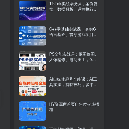
TikTok实战系统课，案例复
盘、数据解析、运营执行，
从0到1构建千万级电商体系
（更新）
C++零基础实战课，夯实C
语言基础、贯穿游戏项目、
掌握开发思维，学成可挑战
月薪15K+岗位
PS全能实战课：抠图修图、
人像精修、电商美工，0基
础变身设计达人
AI自媒体起号全能课：AI工
具实操，剪映技巧，多平台
带货，0基础快速变现
HY资源库首页广告位火热招
租