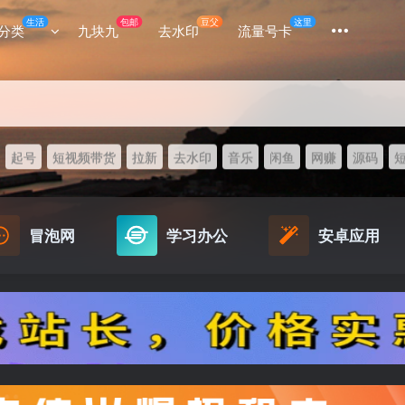
生活
包邮
豆父
这里
分类
九块九
去水印
流量号卡
起号
短视频带货
拉新
去水印
音乐
闲鱼
网赚
源码
冒泡网
学习办公
安卓应用