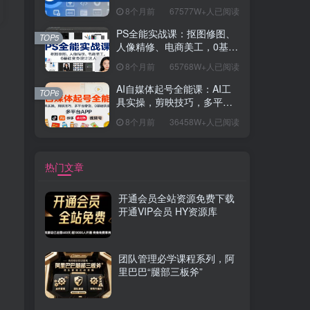
握开发思维，学成可挑战月
8个月前
67577W+人已阅读
薪15K+岗位
PS全能实战课：抠图修图、
TOP5
人像精修、电商美工，0基础
变身设计达人
8个月前
65768W+人已阅读
AI自媒体起号全能课：AI工
TOP6
具实操，剪映技巧，多平台
带货，0基础快速变现
8个月前
36458W+人已阅读
热门文章
开通会员全站资源免费下载
开通VIP会员 HY资源库
团队管理必学课程系列，阿
里巴巴“腿部三板斧”