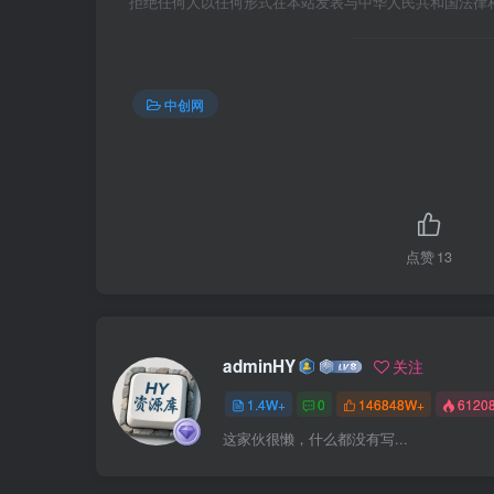
拒绝任何人以任何形式在本站发表与中华人民共和国法律
中创网
点赞
13
adminHY
关注
1.4W+
0
146848W+
6120
这家伙很懒，什么都没有写...