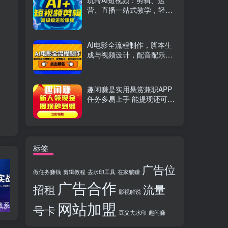
玩转AI短视频：剪辑、运
营、直播一站式教学，轻松
打造流量神话
AI电影全流程制作，脚本生
成与视频设计，配音配乐一
体化解决方案
趣闲赚是实用悬赏兼职APP
任务多易上手 能提现还可邀
友分成
标签
广告位
做任务赚钱
剪辑教程
去水印工具
在家躺赚
广告合作
招租
流量
影视解说
网站加盟
TikTok实战系统课，案例复盘、数据解析、运营执行，从0到1构建千万级电商体系（更新）
C++零基础实战课，夯实C语言基础、贯穿游戏项目、掌握开发思维，学成可挑战月薪15K+岗位
PS全能实战课：抠图修图、人像精修、电商美工，0基础变身设计达人
号卡
豆父去水印
趣闲赚