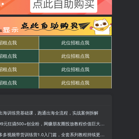
出海训练营基础课，​跑通出海全流程，实战案例拆解
99元狂撬500+创业粉，网赚朋友圈投放教程价值巨大，单日五位数轻松变现
多多视频带货训练营1.0入门篇，全套系列教程持续更新，送给想要月入过万的你