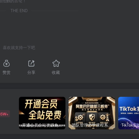
相抵触的言论！
THE END
喜欢就支持一下吧
赞赏
分享
收藏
85W+
开通会员全站资源免费下载 开通VIP会员 HY资源库
团队管理必学课程系列，阿里巴巴“腿部三板斧”