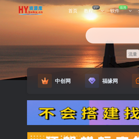
VIP
应用
首页
教程
软件
流量
中创网
福缘网