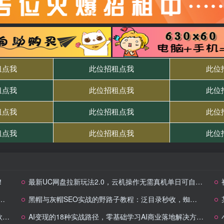
！
最新UC网盘拉新玩法2.0，云机操作无需真机单日可自撸3张
黑帽与灰帽SEO实战的野路子教程：泛目录秒收，蜘蛛池搭桥，霸屏截流，7天抢占首页暴利词
现
AI变现的18种实战路径，零基础学习AI商业落地解决方案，实现AI技术的被动收入转化