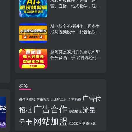
玩转AI短视频：剪辑、运
营、直播一站式教学，轻松
打造流量神话
AI电影全流程制作，脚本生
成与视频设计，配音配乐一
体化解决方案
趣闲赚是实用悬赏兼职APP
任务多易上手 能提现还可邀
友分成
标签
广告位
做任务赚钱
剪辑教程
去水印工具
在家躺赚
广告合作
招租
流量
影视解说
网站加盟
号卡
TikTok实战系统课，案例复盘、数据解析、运营执行，从0到1构建千万级电商体系（更新）
C++零基础实战课，夯实C语言基础、贯穿游戏项目、掌握开发思维，学成可挑战月薪15K+岗位
PS全能实战课：抠图修图、人像精修、电商美工，0基础变身设计达人
豆父去水印
趣闲赚