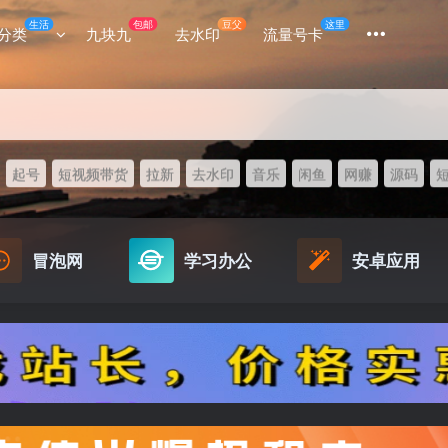
生活
包邮
豆父
这里
分类
九块九
去水印
流量号卡
起号
短视频带货
拉新
去水印
音乐
闲鱼
网赚
源码
冒泡网
学习办公
安卓应用