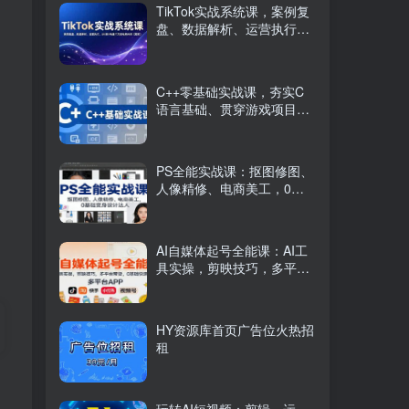
TikTok实战系统课，案例复
盘、数据解析、运营执行，
从0到1构建千万级电商体系
（更新）
C++零基础实战课，夯实C
语言基础、贯穿游戏项目、
掌握开发思维，学成可挑战
月薪15K+岗位
PS全能实战课：抠图修图、
人像精修、电商美工，0基
础变身设计达人
AI自媒体起号全能课：AI工
具实操，剪映技巧，多平台
带货，0基础快速变现
HY资源库首页广告位火热招
租