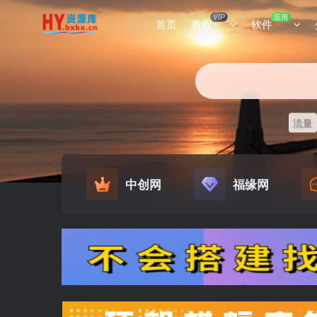
VIP
应用
首页
教程
软件
流量
中创网
福缘网