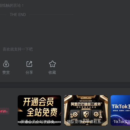
相抵触的言论！
THE END
喜欢就支持一下吧
赞赏
分享
收藏
84W+
开通会员全站资源免费下载 开通VIP会员 HY资源库
团队管理必学课程系列，阿里巴巴“腿部三板斧”