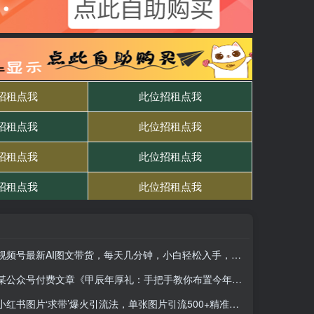
视频号最新AI图文带货，每天几分钟，小白轻松入手，日入2000+
某公众号付费文章《甲辰年厚礼：手把手教你布置今年的家居风水》
小红书图片‘求带’爆火引流法，单张图片引流500+精准创业粉