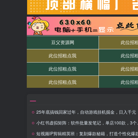
25年底搞钱回家过年，自动游戏挂机掘金，日入千元
小红书虚拟矩阵：软件批量发笔记，单店100款，3个店同时操作（共71节）
短视频IP剪辑精英班：复刻爆款秘籍，打造个性化爆款 实现短视频变