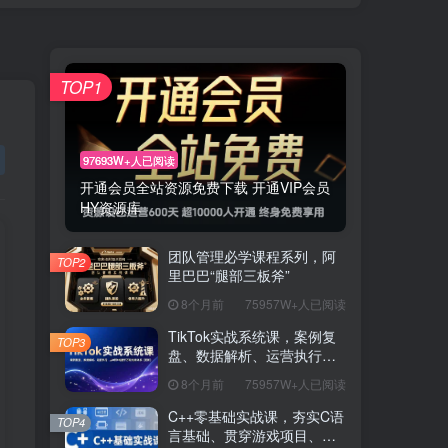
TOP1
97693W+人已阅读
开通会员全站资源免费下载 开通VIP会员
HY资源库
团队管理必学课程系列，阿
TOP2
里巴巴“腿部三板斧”
8个月前
75957W+人已阅读
TikTok实战系统课，案例复
TOP3
盘、数据解析、运营执行，
从0到1构建千万级电商体系
8个月前
75957W+人已阅读
（更新）
C++零基础实战课，夯实C语
TOP4
言基础、贯穿游戏项目、掌