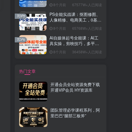
握开发思维，学成可挑战月
8个月前
67577W+人已阅读
薪15K+岗位
PS全能实战课：抠图修图、
TOP5
人像精修、电商美工，0基础
变身设计达人
8个月前
65768W+人已阅读
AI自媒体起号全能课：AI工
TOP6
具实操，剪映技巧，多平台
带货，0基础快速变现
8个月前
36458W+人已阅读
热门文章
开通会员全站资源免费下载
开通VIP会员 HY资源库
团队管理必学课程系列，阿
里巴巴“腿部三板斧”