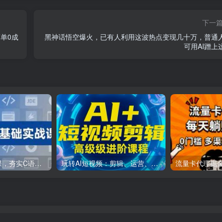
下一
单0成
黑神话悟空爆火，已有人利用这波热点变现几十万，普通
可用AI蹭上
C++零基础实战课，夯实C语言基础、贯穿游戏项目、掌握开发思维，学成可挑战月薪15K+岗位
玩转AI短视频：剪辑、运营、直播一站式教学，轻松打造流量神话