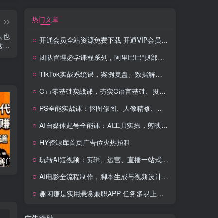
热门文章
篇
人也
开通会员全站资源免费下载 开通VIP会员 HY资源库
这…
团队管理必学课程系列，阿里巴巴“腿部三板斧”
TikTok实战系统课，案例复盘、数据解析、运营执行，从0到1构建千万级电商体系（更新）
C++零基础实战课，夯实C语言基础、贯穿游戏项目、掌握开发思维，学成可挑战月薪15K+岗位
PS全能实战课：抠图修图、人像精修、电商美工，0基础变身设计达人
AI自媒体起号全能课：AI工具实操，剪映技巧，多平台带货，0基础快速变现
HY资源库首页广告位火热招租
玩转AI短视频：剪辑、运营、直播一站式教学，轻松打造流量神话
流量卡代理掘金0门槛每天躺赚3000+多种推广渠道新手小白轻松上手
Videoleap剪辑大师班：掌握Videoleap所有核心工具与使用技巧，一人产出专业级作品
AI电影全流程制作，脚本生成与视频设计，配音配乐一体化解决方案
趣闲赚是实用悬赏兼职APP 任务多易上手 能提现还可邀友分成
广告赞助