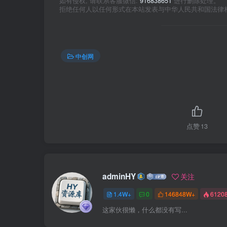
如有侵权, 请联系客服微信:
916838651
进行删除处理。
拒绝任何人以任何形式在本站发表与中华人民共和国法律
中创网
点赞
13
adminHY
关注
1.4W+
0
146848W+
6120
这家伙很懒，什么都没有写...