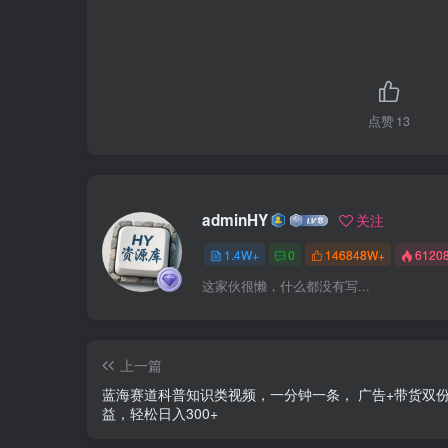
点赞
13
adminHY
关注
1.4W+
0
146848W+
6120
这家伙很懒，什么都没有写...
上一篇
蓝海赛道科普知识类视频，一分钟一条， 广告+带货双
益，轻松日入300+