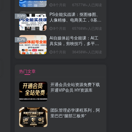
握开发思维，学成可挑战月
8个月前
67577W+人已阅读
薪15K+岗位
PS全能实战课：抠图修图、
TOP5
人像精修、电商美工，0基础
变身设计达人
8个月前
65768W+人已阅读
AI自媒体起号全能课：AI工
TOP6
具实操，剪映技巧，多平台
带货，0基础快速变现
8个月前
36458W+人已阅读
热门文章
开通会员全站资源免费下载
开通VIP会员 HY资源库
团队管理必学课程系列，阿
里巴巴“腿部三板斧”