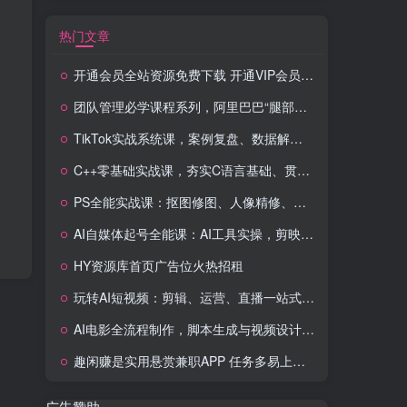
热门文章
开通会员全站资源免费下载 开通VIP会员 HY资源库
团队管理必学课程系列，阿里巴巴“腿部三板斧”
TikTok实战系统课，案例复盘、数据解析、运营执行，从0到1构建千万级电商体系（更新）
C++零基础实战课，夯实C语言基础、贯穿游戏项目、掌握开发思维，学成可挑战月薪15K+岗位
PS全能实战课：抠图修图、人像精修、电商美工，0基础变身设计达人
AI自媒体起号全能课：AI工具实操，剪映技巧，多平台带货，0基础快速变现
HY资源库首页广告位火热招租
玩转AI短视频：剪辑、运营、直播一站式教学，轻松打造流量神话
AI电影全流程制作，脚本生成与视频设计，配音配乐一体化解决方案
趣闲赚是实用悬赏兼职APP 任务多易上手 能提现还可邀友分成
广告赞助