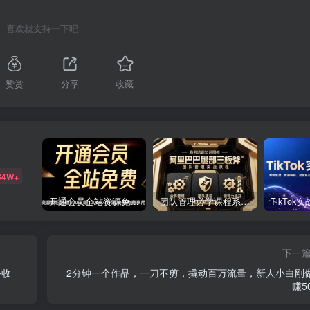
喜欢就支持一下吧
赞赏
分享
收藏
84W+
开通会员全站资源免费下载 开通VIP会员 HY资源库
团队管理必学课程系列，阿里巴巴“腿部三板斧”
下一
份收
2分钟一个作品，一刀不剪，撬动百万流量，新人小白刚
赚5