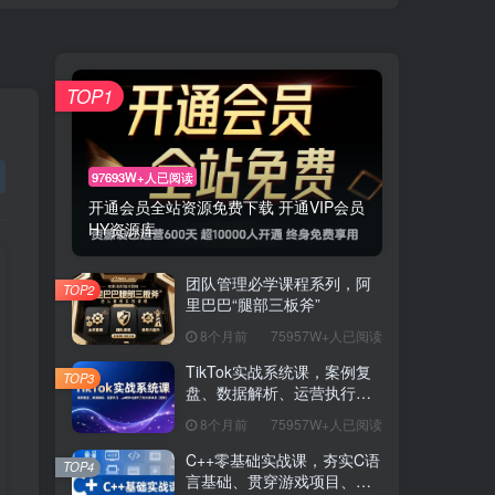
TOP1
97693W+人已阅读
开通会员全站资源免费下载 开通VIP会员
HY资源库
团队管理必学课程系列，阿
TOP2
里巴巴“腿部三板斧”
8个月前
75957W+人已阅读
TikTok实战系统课，案例复
TOP3
盘、数据解析、运营执行，
从0到1构建千万级电商体系
8个月前
75957W+人已阅读
（更新）
C++零基础实战课，夯实C语
TOP4
言基础、贯穿游戏项目、掌