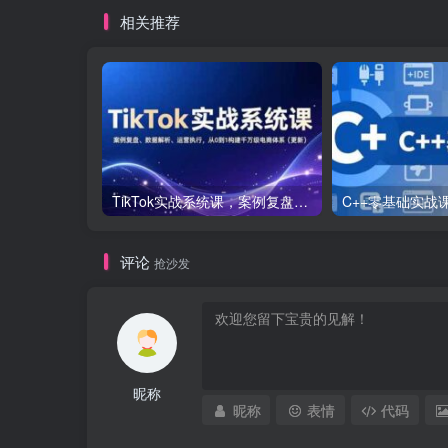
相关推荐
TikTok实战系统课，案例复盘、数据解析、运营执行，从0到1构建千万级电商体系（更新）
评论
抢沙发
昵称
昵称
表情
代码