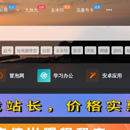
生活
包邮
豆父
这里
分类
九块九
去水印
流量号卡
起号
短视频带货
拉新
去水印
音乐
闲鱼
网赚
源码
冒泡网
学习办公
安卓应用