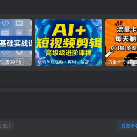
C++零基础实战课，夯实C语言基础、贯穿游戏项目、掌握开发思维，学成可挑战月薪15K+岗位
玩转AI短视频：剪辑、运营、直播一站式教学，轻松打造流量神话
图片
提交评