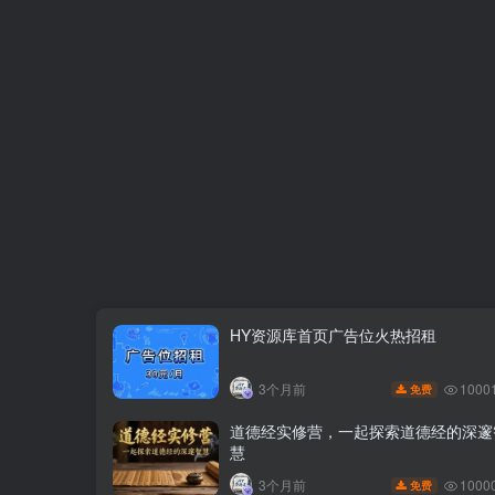
HY资源库首页广告位火热招租
1000
3个月前
免费
道德经实修营，一起探索道德经的深邃
慧
1000
3个月前
免费