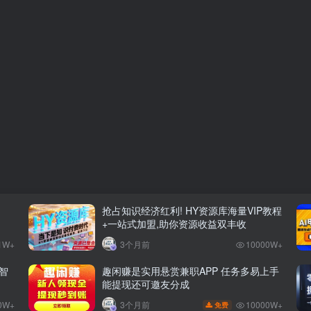
抢占知识经济红利! HY资源库海量VIP教程
+一站式加盟,助你资源收益双丰收
1W+
3个月前
10000W+
智
趣闲赚是实用悬赏兼职APP 任务多易上手
能提现还可邀友分成
0W+
10000W+
3个月前
免费