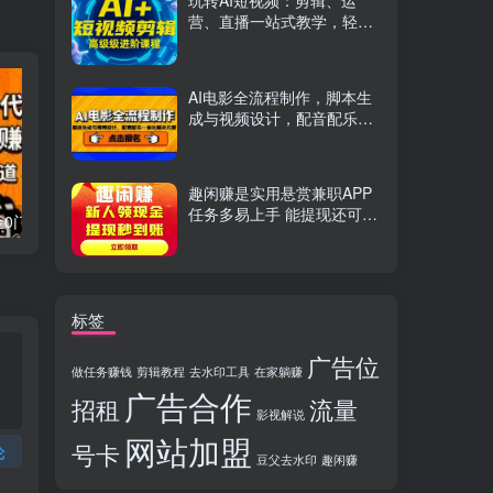
玩转AI短视频：剪辑、运
营、直播一站式教学，轻松
打造流量神话
AI电影全流程制作，脚本生
成与视频设计，配音配乐一
体化解决方案
趣闲赚是实用悬赏兼职APP
任务多易上手 能提现还可邀
流量卡代理掘金0门槛每天躺赚3000+多种推广渠道新手小白轻松上手
Videoleap剪辑大师班：掌握Videoleap所有核心工具与使用技巧，一人产出专业级作品
友分成
标签
广告位
做任务赚钱
剪辑教程
去水印工具
在家躺赚
广告合作
招租
流量
影视解说
网站加盟
号卡
论
豆父去水印
趣闲赚