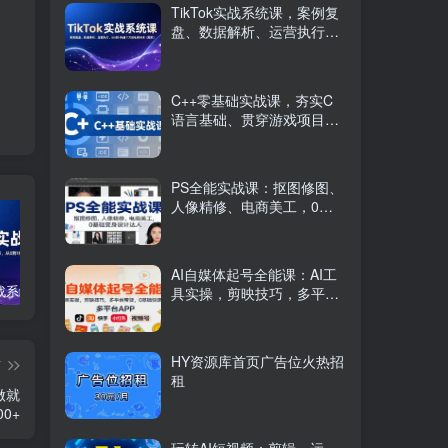
TikTok实战系统课，案例复
盘、数据解析、运营执行，
从0到1构建千万级电商体系
（更新）
C++零基础实战课，夯实C
语言基础、贯穿游戏项目、
掌握开发思维，学成可挑战
月薪15K+岗位
PS全能实战课：抠图修图、
人像精修、电商美工，0基
础变身设计达人
AI自媒体起号全能课：AI工
TikTok实战系统课，案例复盘、数据解析、运营执行，从0到1构建千万级电商体系（更新）
C++零基础实战课，夯实C语言基础、贯穿游戏项目、掌握开发思维，学成可挑战月薪15K+岗位
PS全能实战课：抠图修图、人像精修、电商美工，0基础变身设计达人
具实操，剪映技巧，多平台
带货，0基础快速变现
HY资源库首页广告位火热招
篇
租
做就
00+