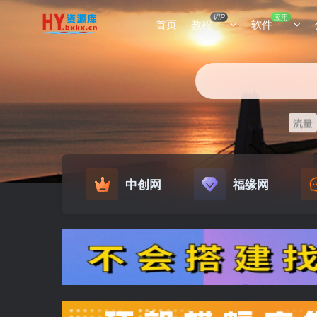
VIP
应用
首页
教程
软件
流量
中创网
福缘网