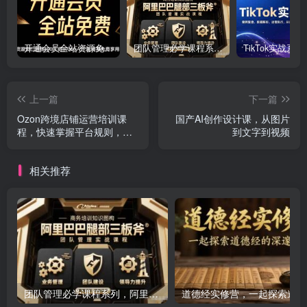
开通会员全站资源免费下载 开通VIP会员 HY资源库
团队管理必学课程系列，阿里巴巴“腿部三板斧”
上一篇
下一篇
Ozon跨境店铺运营培训课
国产AI创作设计课，从图片
程，快速掌握平台规则，选
到文字到视频
品方向，本土爆款打造
相关推荐
团队管理必学课程系列，阿里巴巴“腿部三板斧”
道