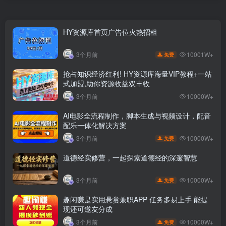
HY资源库首页广告位火热招租
10001W+
3个月前
免费
抢占知识经济红利! HY资源库海量VIP教程+一站
式加盟,助你资源收益双丰收
3个月前
10000W+
AI电影全流程制作，脚本生成与视频设计，配音
配乐一体化解决方案
10000W+
3个月前
免费
道德经实修营，一起探索道德经的深邃智慧
10000W+
3个月前
免费
趣闲赚是实用悬赏兼职APP 任务多易上手 能提
现还可邀友分成
10000W+
3个月前
免费