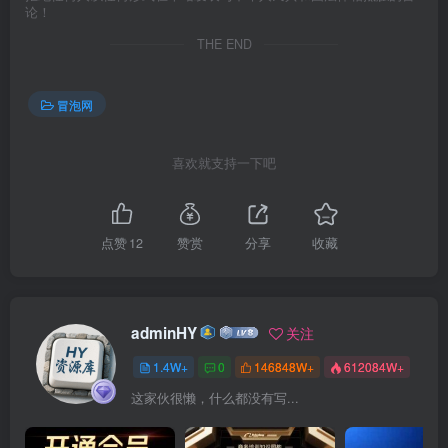
论！
THE END
冒泡网
喜欢就支持一下吧
点赞
12
赞赏
分享
收藏
adminHY
关注
1.4W+
0
146848W+
612084W+
这家伙很懒，什么都没有写...