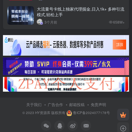
大流量号卡线上独家代理掘金,日入1k+ 多种引流
模式,轻松上手
3个月前
658W+
关于我们
广告合作
邮箱投稿
免责声明
© 2023
HY资源库
版权所有
鲁ICP备2024077178号