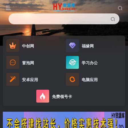
中创网
福缘网
冒泡网
学习办公
安卓应用
电脑应用
免费领号卡