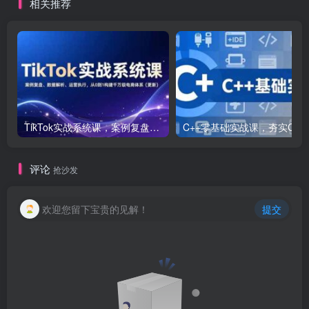
相关推荐
TikTok实战系统课，案例复盘、数据解析、运营执行，从0到1构建千万级电商体系（更新）
C++零基础实战课，夯实C语言基础、贯穿游戏
评论
抢沙发
欢迎您留下宝贵的见解！
提交