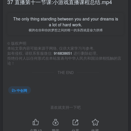
37 直播第十一节课:小游戏直播课程总结.mp4
The only thing standing between you and your dreams is
a lot of hard work.
横跨在你和你的梦想之间的唯一的东西就是奋力拼搏
©
版权声明
本站文章内容可能来源于网络, 仅供大家学习与参考,
如有侵权, 请联系客服微信:
916838651
进行删除处理。
拒绝任何人以任何形式在本站发表与中华人民共和国法律相抵触的言
论！
THE END
中创网
喜欢就支持一下吧
点赞
13
赞赏
分享
收藏