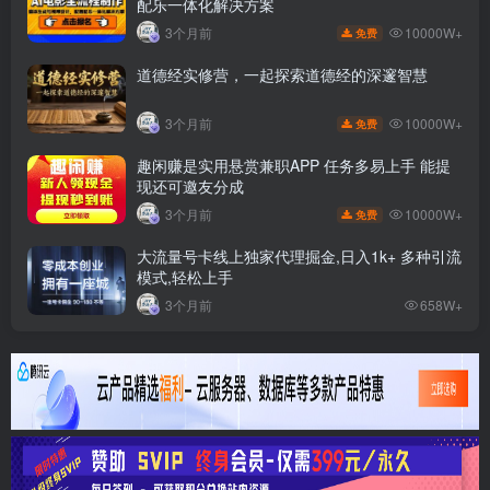
配乐一体化解决方案
10000W+
3个月前
免费
道德经实修营，一起探索道德经的深邃智慧
10000W+
3个月前
免费
趣闲赚是实用悬赏兼职APP 任务多易上手 能提
现还可邀友分成
10000W+
3个月前
免费
大流量号卡线上独家代理掘金,日入1k+ 多种引流
模式,轻松上手
3个月前
658W+