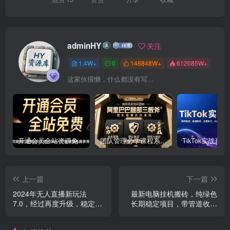
adminHY
关注
1.4W+
0
146848W+
612085W+
这家伙很懒，什么都没有写...
开通会员全站资源免费下载 开通VIP会员 HY资源库
团队管理必学课程系列，阿里巴巴“腿部三板斧”
上一篇
下一篇
2024年无人直播新玩法
最新电脑挂机搬砖，纯绿色
7.0，经过再度升级，稳定开
长期稳定项目，带管道收益
播160小时无违规，抖音…
轻松日入1000+