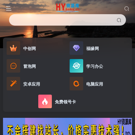
中创网
福缘网
冒泡网
学习办公
安卓应用
电脑应用
免费领号卡