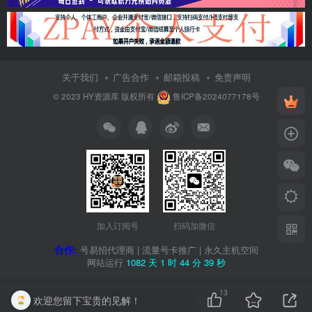
关于我们
广告合作
邮箱投稿
免责声明
© 2023
HY资源库
版权所有
鲁ICP备2024077178号
加入订阅号
扫码加微信
合作:
号易招代理商
|
流量号卡推广
|
永久主机空间
网站运行
1082 天
1 时
44 分
40 秒
13
欢迎您留下宝贵的见解！