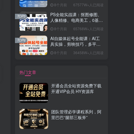
握开发思维，学成可挑战月
8个月前
67577W+人已阅读
薪15K+岗位
PS全能实战课：抠图修图、
TOP5
人像精修、电商美工，0基础
变身设计达人
8个月前
65768W+人已阅读
AI自媒体起号全能课：AI工
TOP6
具实操，剪映技巧，多平台
带货，0基础快速变现
8个月前
36458W+人已阅读
热门文章
开通会员全站资源免费下载
开通VIP会员 HY资源库
团队管理必学课程系列，阿
里巴巴“腿部三板斧”