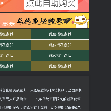
抖音直播实战宝典：从底层逻辑到算法机制，全面剖析平台规则与起号数据支撑
淘宝无人直播撸金 —— 突破传统直播限制的创富秘籍
手机截图掘金，简单到有手就行！两张截图就能賺0.7米，一部手机轻松搞定，日入3张