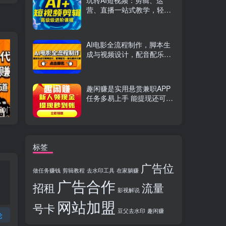
玩转AI短视频：剪辑、运
营、直播一站式教学，轻松
打造流量神话
AI电影全流程制作，脚本生
成与视频设计，配音配乐一
体化解决方案
趣闲赚是实用悬赏兼职APP
任务多易上手 能提现还可邀
友分成
流量卡代理掘金0门槛每天躺赚3000+多种推广渠道新手小白轻松上手
Videoleap剪辑大师班：掌握Videoleap所有核心工具与使用技巧，一人产出专业级作品
标签
广告位
做任务赚钱
剪辑教程
去水印工具
在家躺赚
广告合作
招租
流量
影视解说
网站加盟
号卡
豆父去水印
趣闲赚
论