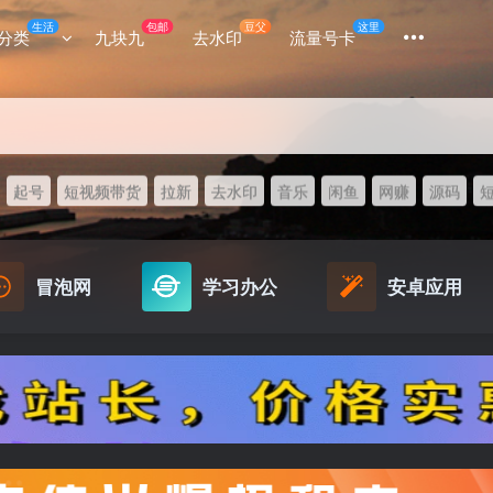
生活
包邮
豆父
这里
分类
九块九
去水印
流量号卡
起号
短视频带货
拉新
去水印
音乐
闲鱼
网赚
源码
冒泡网
学习办公
安卓应用