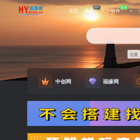
VIP
应用
首页
教程
软件
流量
中创网
福缘网