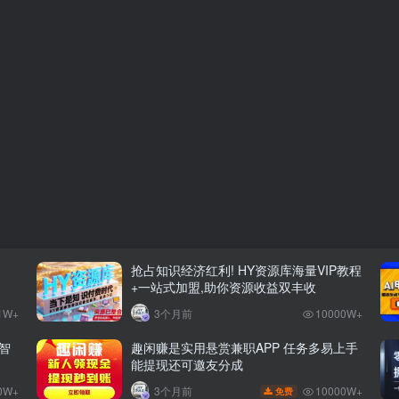
抢占知识经济红利! HY资源库海量VIP教程
+一站式加盟,助你资源收益双丰收
1W+
3个月前
10000W+
智
趣闲赚是实用悬赏兼职APP 任务多易上手
能提现还可邀友分成
0W+
10000W+
3个月前
免费