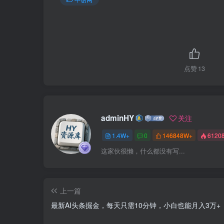
点赞
13
adminHY
关注
1.4W+
0
146848W+
6120
这家伙很懒，什么都没有写...
上一篇
最新AI头条掘金，每天只需10分钟，小白也能月入3万+