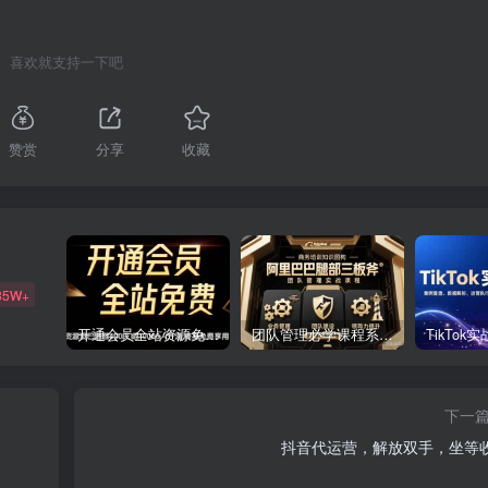
喜欢就支持一下吧
赞赏
分享
收藏
85W+
开通会员全站资源免费下载 开通VIP会员 HY资源库
团队管理必学课程系列，阿里巴巴“腿部三板斧”
下一
抖音代运营，解放双手，坐等