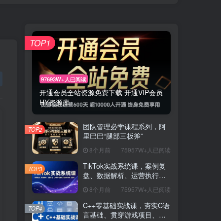
TOP1
97693W+人已阅读
开通会员全站资源免费下载 开通VIP会员
HY资源库
团队管理必学课程系列，阿
TOP2
里巴巴“腿部三板斧”
8个月前
75957W+人已阅读
TikTok实战系统课，案例复
TOP3
盘、数据解析、运营执行，
从0到1构建千万级电商体系
8个月前
75957W+人已阅读
（更新）
C++零基础实战课，夯实C语
TOP4
言基础、贯穿游戏项目、掌