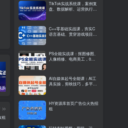
TikTok实战系统课，案例复
盘、数据解析、运营执行，
从0到1构建千万级电商体系
（更新）
C++零基础实战课，夯实C
语言基础、贯穿游戏项目、
掌握开发思维，学成可挑战
月薪15K+岗位
PS全能实战课：抠图修图、
人像精修、电商美工，0基
础变身设计达人
AI自媒体起号全能课：AI工
具实操，剪映技巧，多平台
TikTok实战系统课，案例复盘、数据解析、运营执行，从0到1构建千万级电商体系（更新）
C++零基础实战课，夯实C语言基础、贯穿游戏项目、掌握开发思维，学成可挑战月薪15K+岗位
PS全能实战课：抠图修图、人像精修、电商美工，0基础变身设计达人
带货，0基础快速变现
HY资源库首页广告位火热招
租
篇
收租