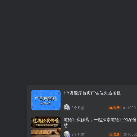
HY资源库首页广告位火热招租
1000
3个月前
免费
道德经实修营，一起探索道德经的深邃
慧
1000
3个月前
免费