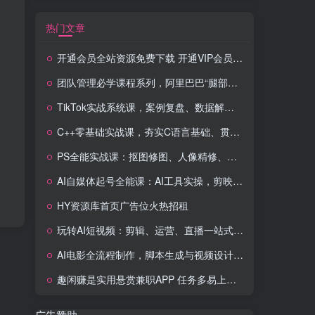
热门文章
开通会员全站资源免费下载 开通VIP会员 HY资源库
团队管理必学课程系列，阿里巴巴“腿部三板斧”
TikTok实战系统课，案例复盘、数据解析、运营执行，从0到1构建千万级电商体系（更新）
C++零基础实战课，夯实C语言基础、贯穿游戏项目、掌握开发思维，学成可挑战月薪15K+岗位
PS全能实战课：抠图修图、人像精修、电商美工，0基础变身设计达人
AI自媒体起号全能课：AI工具实操，剪映技巧，多平台带货，0基础快速变现
HY资源库首页广告位火热招租
玩转AI短视频：剪辑、运营、直播一站式教学，轻松打造流量神话
AI电影全流程制作，脚本生成与视频设计，配音配乐一体化解决方案
趣闲赚是实用悬赏兼职APP 任务多易上手 能提现还可邀友分成
广告赞助