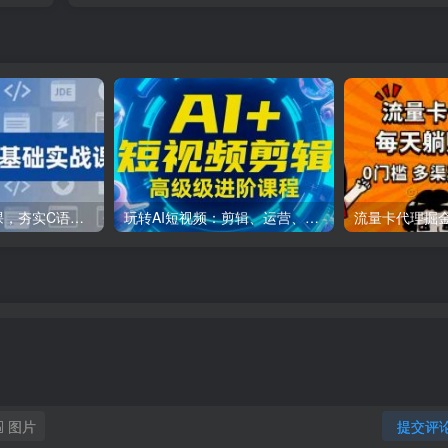
C++零基础实战课，夯实C语言基础、贯穿游戏项目、掌握开发思维，学成可挑战月薪15K+岗位
玩转AI短视频：剪辑、运营、直播一站式教学，轻松打造流量神话
图片
提交评