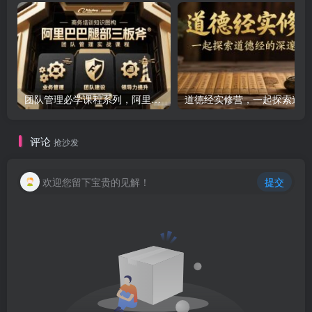
团队管理必学课程系列，阿里巴巴“腿部三板斧”
道
评论
抢沙发
欢迎您留下宝贵的见解！
提交