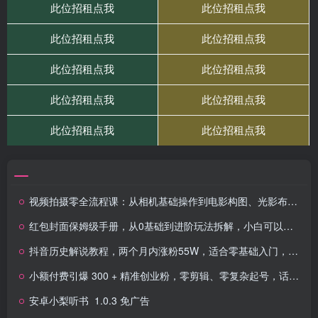
视频拍摄零全流程课：从相机基础操作到电影构图、光影布光、分镜头设计等
红包封面保姆级手册，从0基础到进阶玩法拆解，小白可以快速入手
抖音历史解说教程，两个月内涨粉55W，适合零基础入门，可过伙伴计划
小额付费引爆 300 + 精准创业粉，零剪辑、零复杂起号，话术撬动被动引流，当日实操即见成效
安卓小梨听书_1.0.3 免广告