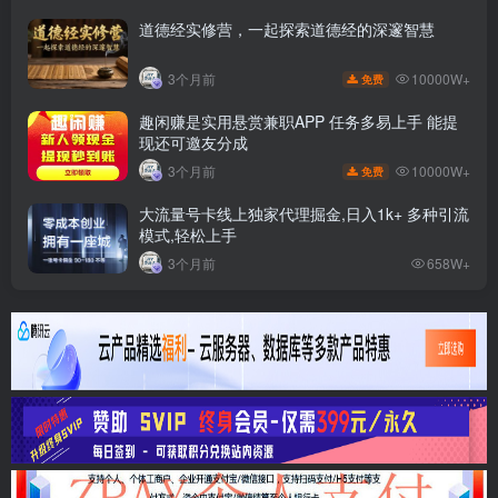
道德经实修营，一起探索道德经的深邃智慧
10000W+
3个月前
免费
趣闲赚是实用悬赏兼职APP 任务多易上手 能提
现还可邀友分成
10000W+
3个月前
免费
大流量号卡线上独家代理掘金,日入1k+ 多种引流
模式,轻松上手
3个月前
658W+