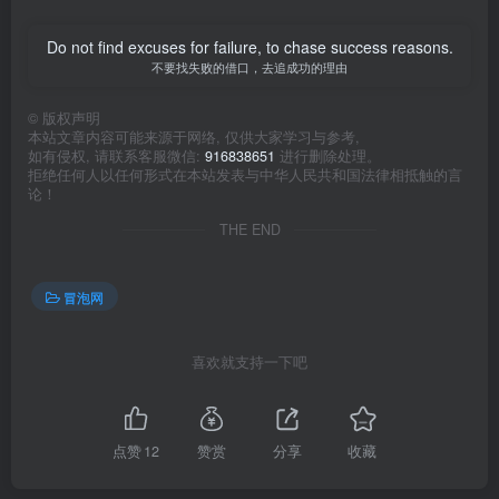
Do not find excuses for failure, to chase success reasons.
不要找失败的借口，去追成功的理由
©
版权声明
本站文章内容可能来源于网络, 仅供大家学习与参考,
如有侵权, 请联系客服微信:
916838651
进行删除处理。
拒绝任何人以任何形式在本站发表与中华人民共和国法律相抵触的言
论！
THE END
冒泡网
喜欢就支持一下吧
点赞
12
赞赏
分享
收藏