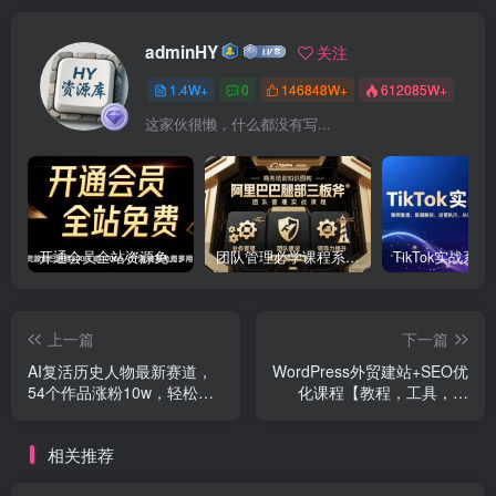
adminHY
关注
1.4W+
0
146848W+
612085W+
这家伙很懒，什么都没有写...
开通会员全站资源免费下载 开通VIP会员 HY资源库
团队管理必学课程系列，阿里巴巴“腿部三板斧”
上一篇
下一篇
AI复活历史人物最新赛道，
WordPress外贸建站+SEO优
54个作品涨粉10w，轻松月
化课程【教程，工具，流
入2w+
程】
相关推荐