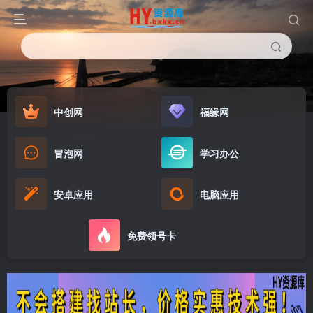
中创网
福缘网
冒泡网
学习办公
安卓应用
电脑应用
免费领号卡