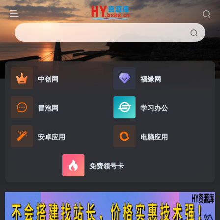
中创网
福缘网
冒泡网
学习办公
安卓应用
电脑应用
免费领号卡