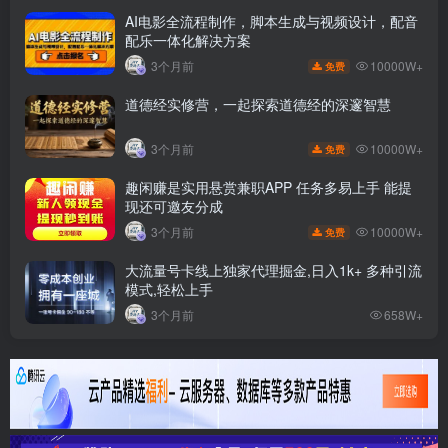
AI电影全流程制作，脚本生成与视频设计，配音
配乐一体化解决方案
10000W+
3个月前
免费
道德经实修营，一起探索道德经的深邃智慧
10000W+
3个月前
免费
趣闲赚是实用悬赏兼职APP 任务多易上手 能提
现还可邀友分成
10000W+
3个月前
免费
大流量号卡线上独家代理掘金,日入1k+ 多种引流
模式,轻松上手
3个月前
658W+