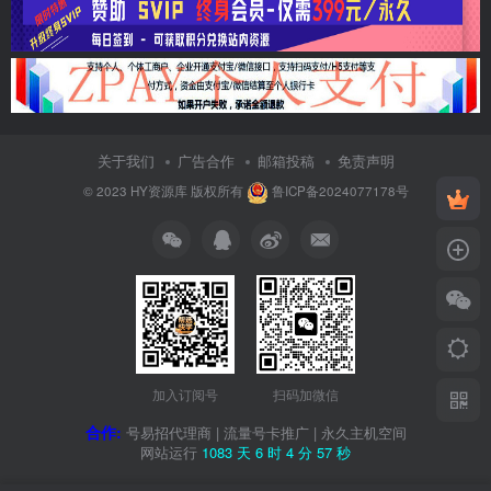
关于我们
广告合作
邮箱投稿
免责声明
© 2023
HY资源库
版权所有
鲁ICP备2024077178号
加入订阅号
扫码加微信
合作:
号易招代理商
|
流量号卡推广
|
永久主机空间
网站运行
1083 天
6 时
4 分
57 秒