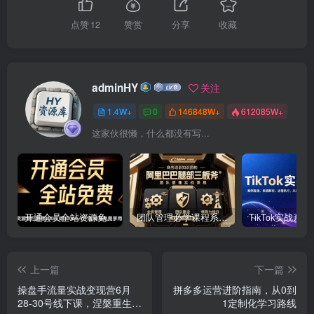
点赞
12
赞赏
分享
收藏
adminHY
关注
1.4W+
0
146848W+
612085W+
这家伙很懒，什么都没有写...
开通会员全站资源免费下载 开通VIP会员 HY资源库
团队管理必学课程系列，阿里巴巴“腿部三板斧”
上一篇
下一篇
操盘手流量实战变现营6月
拼多多运营进阶指南，从0到
28-30号线下课，涅槃重生
1定制化学习路线