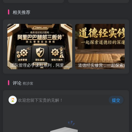
盈利倍增 操盘实战 从0到1
相关推荐
团队管理必学课程系列，阿里巴巴“腿部三板斧”
道
评论
抢沙发
欢迎您留下宝贵的见解！
提交