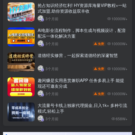
抢占知识经济红利! HY资源库海量VIP教程+一站
式加盟,助你资源收益双丰收
3个月前
10000W+
AI电影全流程制作，脚本生成与视频设计，配音
配乐一体化解决方案
10000W+
3个月前
免费
道德经实修营，一起探索道德经的深邃智慧
10000W+
3个月前
免费
趣闲赚是实用悬赏兼职APP 任务多易上手 能提
现还可邀友分成
10000W+
3个月前
免费
大流量号卡线上独家代理掘金,日入1k+ 多种引流
模式,轻松上手
3个月前
658W+