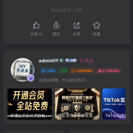
喜欢就支持一下吧
点赞
12
赞赏
分享
收藏
adminHY
关注
1.4W+
0
146848W+
612084W+
这家伙很懒，什么都没有写...
开通会员全站资源免费下载 开通VIP会员 HY资源库
团队管理必学课程系列，阿里巴巴“腿部三板斧”