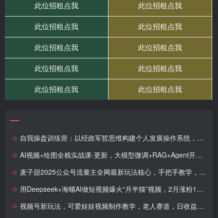
自我操盘训练营：以经政军哲思维构建个人发展操作系统，告别碎片化努力
AI视频+绘图全栈实战课-更新，大模型微调+RAG+Agent开发，掌握核心技术月入2万
麦子甜2025公众号流量主全网最新玩法核心，手把手教学，成熟稳定，收益有保障
用Deepseek+海螺AI做短视频爆火“月半猫”视频，2月涨粉13.8w
视频号新玩法，可爱娃娃视频制作教学，老人赛道，日收益6张+操作简单