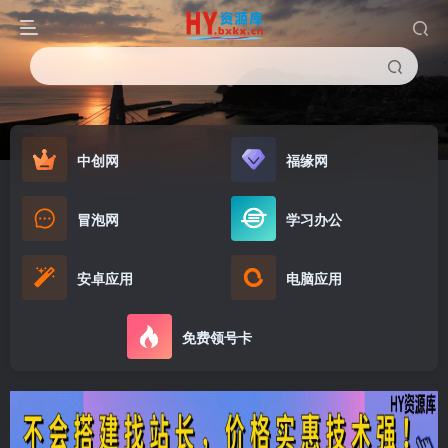
中创网
福缘网
冒泡网
学习办公
安卓应用
电脑应用
免费领号卡