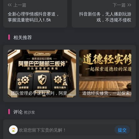
上一篇
下一篇
全新心理学情感抖音赛道，
抖音新任务，无人播剧玩游
掌握流量密码日入1.5k
戏，不违规不侵权
相关推荐
团队管理必学课程系列，阿里巴巴“腿部三板斧”
道
评论
抢沙发
欢迎您留下宝贵的见解！
提交