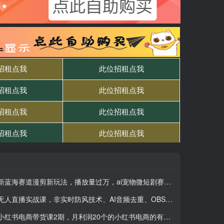
新蓝海赛道漫剪新玩法，播放量过万，ai宠物微短剧赛道疯狂变现
无人直播实战课，非实时防风技术、AI音频去重、OBS推流，建立技术壁垒，月入5w+（更新2026）
小红书电商带货课2期，月利润20个的小红书电商的有货源，无货源，虚拟产品，付费投流等整套玩法