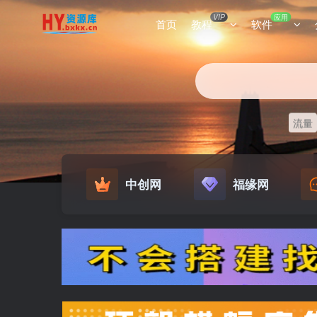
VIP
应用
首页
教程
软件
流量
中创网
福缘网