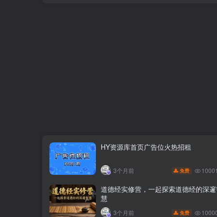
HY资源库首页广告位火热招租
1000
3个月前
免费
道德经实修营，一起探索道德经的深邃
慧
1000
3个月前
免费