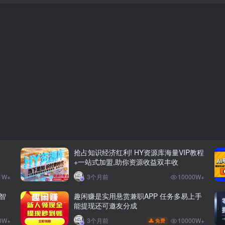
抢占知识经济红利! HY资源库海量VIP教程
+一站式加盟,助你资源收益双丰收
1W+
3个月前
10000W+
智
趣闲赚是实用悬赏兼职APP 任务多易上手
能提现还可邀友分成
0W+
10000W+
3个月前
免费