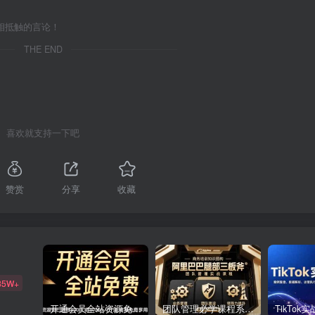
相抵触的言论！
THE END
喜欢就支持一下吧
赞赏
分享
收藏
85W+
开通会员全站资源免费下载 开通VIP会员 HY资源库
团队管理必学课程系列，阿里巴巴“腿部三板斧”