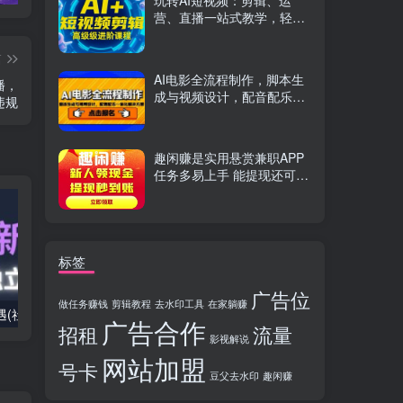
玩转AI短视频：剪辑、运
营、直播一站式教学，轻松
打造流量神话
篇
AI电影全流程制作，脚本生
播，
成与视频设计，配音配乐一
违规
体化解决方案
趣闲赚是实用悬赏兼职APP
任务多易上手 能提现还可邀
友分成
标签
广告位
做任务赚钱
剪辑教程
去水印工具
在家躺赚
2025出海新机遇(社媒+独立站),海外新机遇,实现独立站的高效运营与出海
室内外AI设计课,一站式覆盖建筑,室内,景观,平面,展陈五大热门品类,解锁设计行业的全新可能
广告合作
招租
流量
影视解说
网站加盟
号卡
豆父去水印
趣闲赚