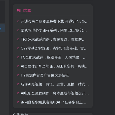
热门文章
开通会员全站资源免费下载 开通VIP会员 HY资源库
论
团队管理必学课程系列，阿里巴巴“腿部三板斧”
TikTok实战系统课，案例复盘、数据解析、运营执行，从0到1构建千万级电商体系（更新）
C++零基础实战课，夯实C语言基础、贯穿游戏项目、掌握开发思维，学成可挑战月薪15K+岗位
PS全能实战课：抠图修图、人像精修、电商美工，0基础变身设计达人
AI自媒体起号全能课：AI工具实操，剪映技巧，多平台带货，0基础快速变现
HY资源库首页广告位火热招租
玩转AI短视频：剪辑、运营、直播一站式教学，轻松打造流量神话
AI电影全流程制作，脚本生成与视频设计，配音配乐一体化解决方案
趣闲赚是实用悬赏兼职APP 任务多易上手 能提现还可邀友分成
广告赞助