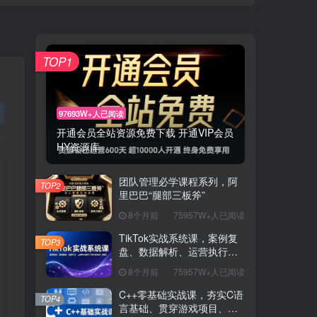
TOP1
97693W+人已阅读
开通会员全站资源免费下载 开通VIP会员
HY资源库
团队管理必学课程系列，阿
TOP2
里巴巴“腿部三板斧”
8个月前
75957W+人已阅读
TikTok实战系统课，案例复
TOP3
盘、数据解析、运营执行，
从0到1构建千万级电商体系
8个月前
75957W+人已阅读
（更新）
C++零基础实战课，夯实C语
TOP4
言基础、贯穿游戏项目、掌