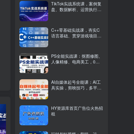
TikTok实战系统课，案例复
盘、数据解析、运营执行，
从0到1构建千万级电商体系
（更新）
C++零基础实战课，夯实C
语言基础、贯穿游戏项目、
掌握开发思维，学成可挑战
月薪15K+岗位
PS全能实战课：抠图修图、
人像精修、电商美工，0基
础变身设计达人
AI自媒体起号全能课：AI工
具实操，剪映技巧，多平台
带货，0基础快速变现
HY资源库首页广告位火热招
租
TikTok实战系统课，案例复盘、数据解析、运营执行，从0到1构建千万级电商体系（更新）
C++零基础实战课，夯实C语言基础、贯穿游戏项目、掌握开发思维，学成可挑战月薪15K+岗位
PS全能实战课：抠图修图、人像精修、电商美工，0基础变身设计达人