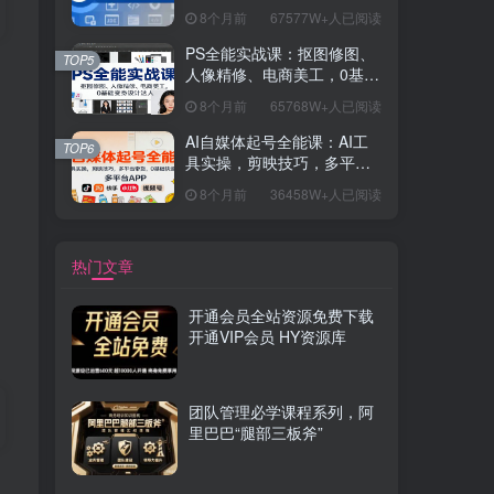
握开发思维，学成可挑战月
8个月前
67577W+人已阅读
薪15K+岗位
PS全能实战课：抠图修图、
TOP5
人像精修、电商美工，0基础
变身设计达人
8个月前
65768W+人已阅读
AI自媒体起号全能课：AI工
TOP6
具实操，剪映技巧，多平台
带货，0基础快速变现
8个月前
36458W+人已阅读
热门文章
开通会员全站资源免费下载
开通VIP会员 HY资源库
团队管理必学课程系列，阿
里巴巴“腿部三板斧”