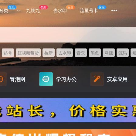
生活
包邮
豆父
这里
分类
九块九
去水印
流量号卡
起号
短视频带货
拉新
去水印
音乐
闲鱼
网赚
源码
冒泡网
学习办公
安卓应用