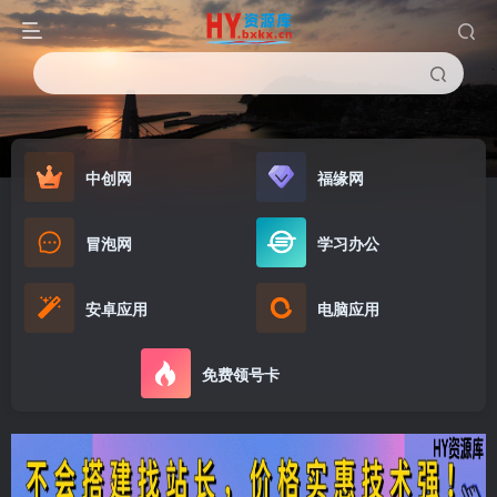
中创网
福缘网
冒泡网
学习办公
安卓应用
电脑应用
免费领号卡