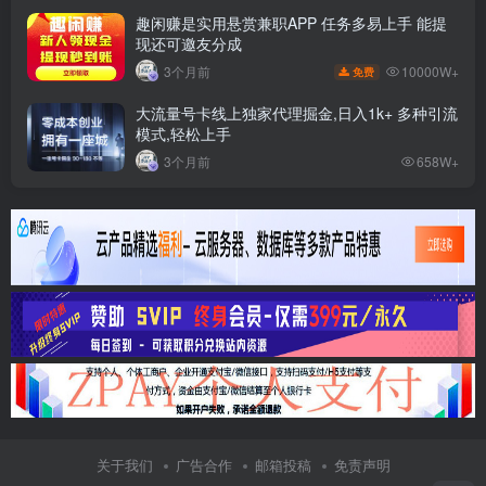
趣闲赚是实用悬赏兼职APP 任务多易上手 能提
现还可邀友分成
10000W+
3个月前
免费
大流量号卡线上独家代理掘金,日入1k+ 多种引流
模式,轻松上手
3个月前
658W+
关于我们
广告合作
邮箱投稿
免责声明