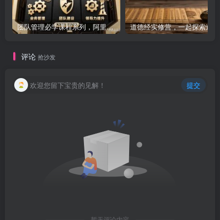
团队管理必学课程系列，阿里巴巴“腿部三板斧”
道
评论
抢沙发
欢迎您留下宝贵的见解！
提交
暂无评论内容