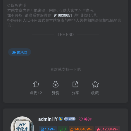
©
版权声明
本站文章内容可能来源于网络, 仅供大家学习与参考,
如有侵权, 请联系客服微信:
916838651
进行删除处理。
拒绝任何人以任何形式在本站发表与中华人民共和国法律相抵触的言
论！
THE END
冒泡网
喜欢就支持一下吧
点赞
12
赞赏
分享
收藏
adminHY
关注
1.4W+
0
146848W+
612084W+