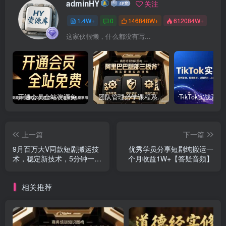
adminHY
关注
1.4W+
0
146848W+
612084W+
这家伙很懒，什么都没有写...
开通会员全站资源免费下载 开通VIP会员 HY资源库
团队管理必学课程系列，阿里巴巴“腿部三板斧”
上一篇
下一篇
9月百万大V同款短剧搬运技
优秀学员分享短剧纯搬运一
术，稳定新技术，5分钟一个
个月收益1W+【答疑音频】
作品
相关推荐