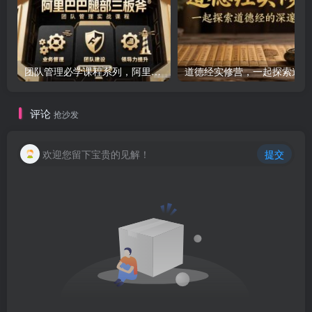
团队管理必学课程系列，阿里巴巴“腿部三板斧”
道
评论
抢沙发
欢迎您留下宝贵的见解！
提交