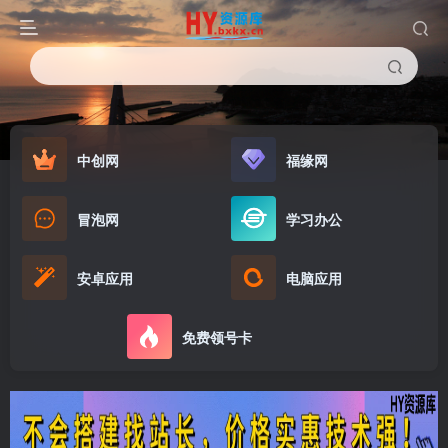
中创网
福缘网
冒泡网
学习办公
安卓应用
电脑应用
免费领号卡