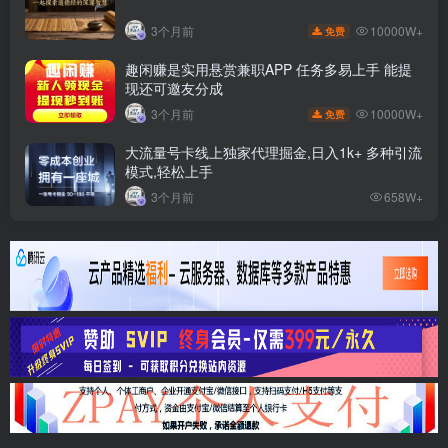
10000W+
3个月前
免费
趣闲赚是实用悬赏兼职APP 任务多易上手 能提
现还可邀友分成
10000W+
3个月前
免费
大流量号卡线上独家代理掘金,日入1k+ 多种引流
模式,轻松上手
3个月前
658W+