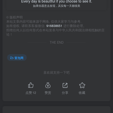
Every day is beautiful if you choose to see it.
如果你愿意去发现，其实每一天都很美
©
版权声明
本站文章内容可能来源于网络, 仅供大家学习与参考,
如有侵权, 请联系客服微信:
916838651
进行删除处理。
拒绝任何人以任何形式在本站发表与中华人民共和国法律相抵触的言
论！
THE END
冒泡网
喜欢就支持一下吧
点赞
12
赞赏
分享
收藏