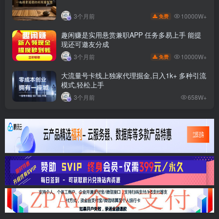
10000W+
3个月前
免费
趣闲赚是实用悬赏兼职APP 任务多易上手 能提
现还可邀友分成
10000W+
3个月前
免费
大流量号卡线上独家代理掘金,日入1k+ 多种引流
模式,轻松上手
3个月前
658W+