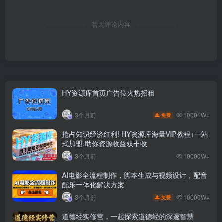
暂无评论内容
HY资源库首页广告位火热招租
10001W+
3个月前
免费
抢占知识经济红利! HY资源库海量VIP教程+一站
式加盟,助你资源收益双丰收
3个月前
10000W+
AI电影全流程制作，脚本生成与视频设计，配音
配乐一体化解决方案
10000W+
3个月前
免费
道德经实修营，一起探索道德经的深邃智慧