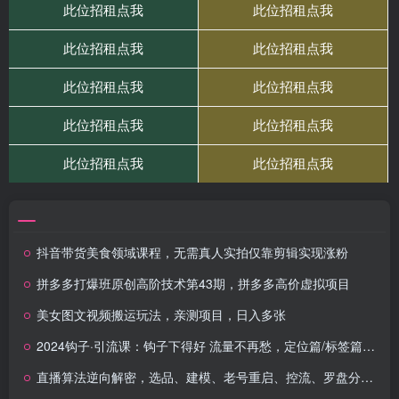
抖音带货美食领域课程，无需真人实拍仅靠剪辑实现涨粉
拼多多打爆班原创高阶技术第43期，拼多多高价虚拟项目
美女图文视频搬运玩法，亲测项目，日入多张
2024钩子·引流课：钩子下得好 流量不再愁，定位篇/标签篇/破播放篇/24节
直播算法逆向解密，选品、建模、老号重启、控流、罗盘分析、随心推、正价平播等(更新3月)