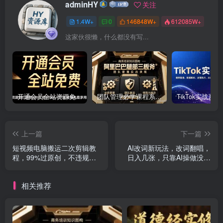
adminHY
关注
1.4W+
0
146848W+
612085W+
这家伙很懒，什么都没有写...
开通会员全站资源免费下载 开通VIP会员 HY资源库
团队管理必学课程系列，阿里巴巴“腿部三板斧”
上一篇
下一篇
短视频电脑搬运二次剪辑教
AI改词新玩法，改词翻唱，
程，99%过原创，不违规，
日入几张，只靠AI操做没有
超实用
任何烦恼
相关推荐