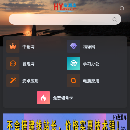
中创网
福缘网
冒泡网
学习办公
安卓应用
电脑应用
免费领号卡