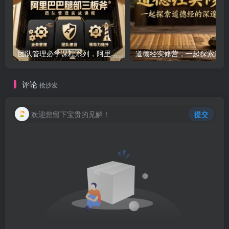
团队管理必学课程系列，阿里巴巴“腿部三板斧”
道
评论
抢沙发
欢迎您留下宝贵的见解！
提交