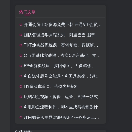
热门文章
开通会员全站资源免费下载 开通VIP会员 HY资源库
团队管理必学课程系列，阿里巴巴“腿部三板斧”
TikTok实战系统课，案例复盘、数据解析、运营执行，从0到1构建千万级电商体系（更新）
C++零基础实战课，夯实C语言基础、贯穿游戏项目、掌握开发思维，学成可挑战月薪15K+岗位
PS全能实战课：抠图修图、人像精修、电商美工，0基础变身设计达人
AI自媒体起号全能课：AI工具实操，剪映技巧，多平台带货，0基础快速变现
HY资源库首页广告位火热招租
玩转AI短视频：剪辑、运营、直播一站式教学，轻松打造流量神话
AI电影全流程制作，脚本生成与视频设计，配音配乐一体化解决方案
趣闲赚是实用悬赏兼职APP 任务多易上手 能提现还可邀友分成
广告赞助