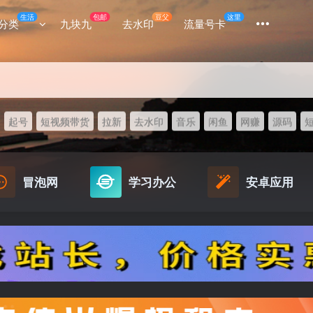
生活
包邮
豆父
这里
分类
九块九
去水印
流量号卡
起号
短视频带货
拉新
去水印
音乐
闲鱼
网赚
源码
冒泡网
学习办公
安卓应用