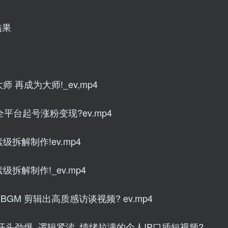
结果
 再成为大师!_ev,mp4
平台起号涨粉变现?ev.mp4
拆解制作!ev.mp4
拆解制作!_ev.mp4
M 剪辑出高质感访谈视频? ev.mp4
开头劲爆_逻辑紧渎_情绪拉满的个人IP口插短视频?