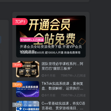
TOP1
97693W+人已阅读
开通会员全站资源免费下载 开通VIP会员
HY资源库
团队管理必学课程系列，阿
TOP2
里巴巴“腿部三板斧”
8个月前
75957W+人已阅读
TikTok实战系统课，案例复
TOP3
盘、数据解析、运营执行，
从0到1构建千万级电商体系
8个月前
75957W+人已阅读
（更新）
C++零基础实战课，夯实C语
TOP4
言基础、贯穿游戏项目、掌