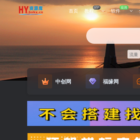
VIP
应用
首页
教程
软件
流量
中创网
福缘网