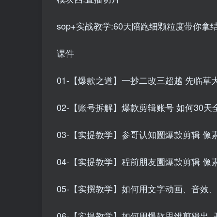
sop+实战教学:60天陪跑细颗粒度带你拿
课件
01-【爆款之道】一抄二改三超越 先临草大师
02-【账号拆解】爆款剪辑账号 如何30天全
03-【实提教学】参哥认知圌爆款剪辑 像素级
04-【实提教学】程前朋友園爆款剪辑 像素级
05-【实撰教学】如何用文字动画、音效、BG
06-【实提教学】如何用爆款思维剪辑出_