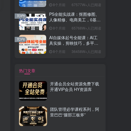
握开发思维，学成可挑战月
8个月前
67577W+人已阅读
薪15K+岗位
PS全能实战课：抠图修图、
TOP5
人像精修、电商美工，0基础
变身设计达人
8个月前
65768W+人已阅读
AI自媒体起号全能课：AI工
TOP6
具实操，剪映技巧，多平台
带货，0基础快速变现
8个月前
36458W+人已阅读
热门文章
开通会员全站资源免费下载
开通VIP会员 HY资源库
团队管理必学课程系列，阿
里巴巴“腿部三板斧”