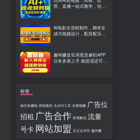
玩转AI短视频：剪辑、运
营、直播一站式教学，轻松
打造流量神话
AI电影全流程制作，脚本生
成与视频设计，配音配乐一
体化解决方案
趣闲赚是实用悬赏兼职APP
任务多易上手 能提现还可邀
友分成
标签
广告位
做任务赚钱
剪辑教程
去水印工具
在家躺赚
广告合作
招租
流量
影视解说
网站加盟
号卡
豆父去水印
趣闲赚