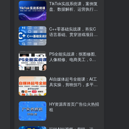
TikTok实战系统课，案例复
盘、数据解析、运营执行，
从0到1构建千万级电商体系
（更新）
C++零基础实战课，夯实C
语言基础、贯穿游戏项目、
掌握开发思维，学成可挑战
月薪15K+岗位
PS全能实战课：抠图修图、
人像精修、电商美工，0基
础变身设计达人
AI自媒体起号全能课：AI工
具实操，剪映技巧，多平台
带货，0基础快速变现
HY资源库首页广告位火热招
租