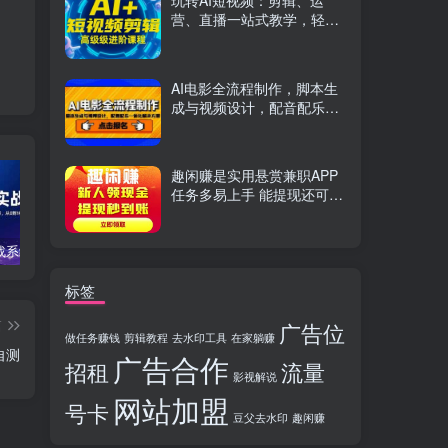
玩转AI短视频：剪辑、运
营、直播一站式教学，轻松
打造流量神话
AI电影全流程制作，脚本生
成与视频设计，配音配乐一
体化解决方案
趣闲赚是实用悬赏兼职APP
任务多易上手 能提现还可邀
友分成
TikTok实战系统课，案例复盘、数据解析、运营执行，从0到1构建千万级电商体系（更新）
C++零基础实战课，夯实C语言基础、贯穿游戏项目、掌握开发思维，学成可挑战月薪15K+岗位
PS全能实战课：抠图修图、人像精修、电商美工，0基础变身设计达人
标签
篇
广告位
做任务赚钱
剪辑教程
去水印工具
在家躺赚
自测
广告合作
招租
流量
影视解说
网站加盟
号卡
豆父去水印
趣闲赚