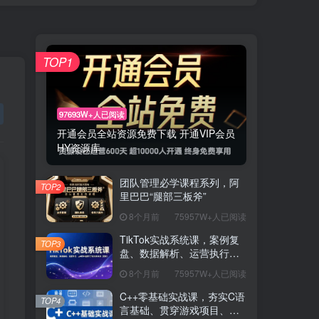
TOP1
97693W+人已阅读
开通会员全站资源免费下载 开通VIP会员
HY资源库
团队管理必学课程系列，阿
TOP2
里巴巴“腿部三板斧”
8个月前
75957W+人已阅读
TikTok实战系统课，案例复
TOP3
盘、数据解析、运营执行，
从0到1构建千万级电商体系
8个月前
75957W+人已阅读
（更新）
C++零基础实战课，夯实C语
TOP4
言基础、贯穿游戏项目、掌