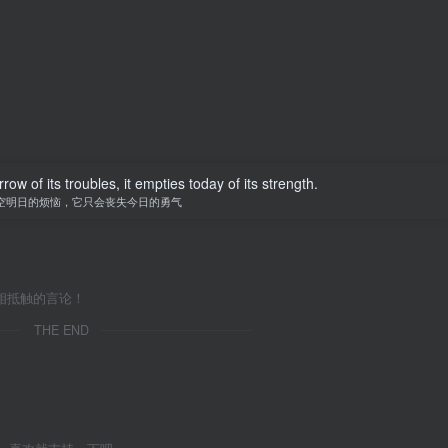
w of its troubles, it empties today of its strength.
空明日的烦恼，它只会丧失今日的勇气
相抵触的言论！
THE END