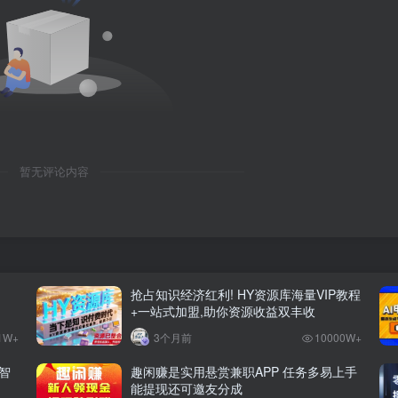
暂无评论内容
抢占知识经济红利! HY资源库海量VIP教程
+一站式加盟,助你资源收益双丰收
1W+
3个月前
10000W+
智
趣闲赚是实用悬赏兼职APP 任务多易上手
能提现还可邀友分成