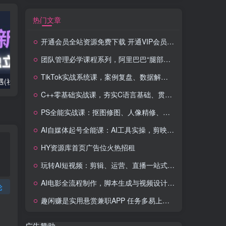
热门文章
开通会员全站资源免费下载 开通VIP会员 HY资源库
团队管理必学课程系列，阿里巴巴“腿部三板斧”
TikTok实战系统课，案例复盘、数据解析、运营执行，从0到1构建千万级电商体系（更新）
2025出海新机遇(社媒+独立站),海外新机遇,实现独立站的高效运营与出海
室内外AI设计课,一站式覆盖建筑,室内,景观,平面,展陈五大热门品类,解锁设计行业的全新可能
C++零基础实战课，夯实C语言基础、贯穿游戏项目、掌握开发思维，学成可挑战月薪15K+岗位
PS全能实战课：抠图修图、人像精修、电商美工，0基础变身设计达人
AI自媒体起号全能课：AI工具实操，剪映技巧，多平台带货，0基础快速变现
HY资源库首页广告位火热招租
玩转AI短视频：剪辑、运营、直播一站式教学，轻松打造流量神话
AI电影全流程制作，脚本生成与视频设计，配音配乐一体化解决方案
论
趣闲赚是实用悬赏兼职APP 任务多易上手 能提现还可邀友分成
广告赞助