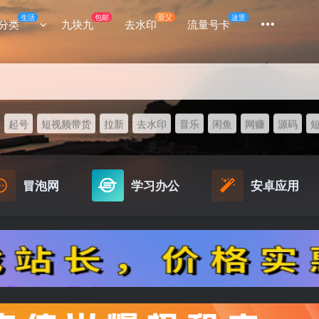
生活
包邮
豆父
这里
分类
九块九
去水印
流量号卡
起号
短视频带货
拉新
去水印
音乐
闲鱼
网赚
源码
冒泡网
学习办公
安卓应用