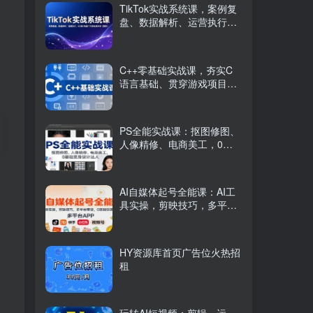
TikTok实战系统课，案例复
盘、数据解析、运营执行，
从0到1构建千万级电商体系
（更新）
C++零基础实战课，夯实C
语言基础、贯穿游戏项目、
掌握开发思维，学成可挑战
月薪15K+岗位
PS全能实战课：抠图修图、
人像精修、电商美工，0基
础变身设计达人
AI自媒体起号全能课：AI工
具实操，剪映技巧，多平台
带货，0基础快速变现
HY资源库首页广告位火热招
租