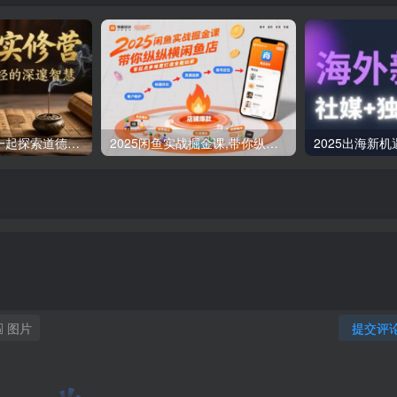
道德经实修营，一起探索道德经的深邃智慧
2025闲鱼实战掘金课,带你纵横闲鱼店,零起点多维度打造全能玩家
图片
提交评