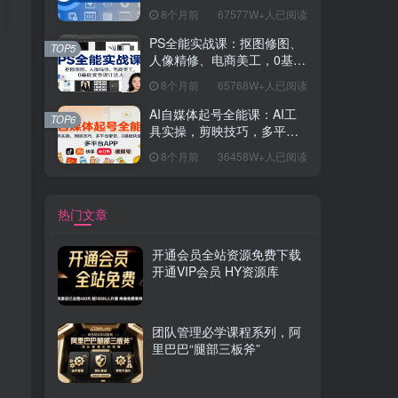
握开发思维，学成可挑战月
8个月前
67577W+人已阅读
薪15K+岗位
PS全能实战课：抠图修图、
TOP5
人像精修、电商美工，0基础
变身设计达人
8个月前
65768W+人已阅读
AI自媒体起号全能课：AI工
TOP6
具实操，剪映技巧，多平台
带货，0基础快速变现
8个月前
36458W+人已阅读
热门文章
开通会员全站资源免费下载
开通VIP会员 HY资源库
团队管理必学课程系列，阿
里巴巴“腿部三板斧”