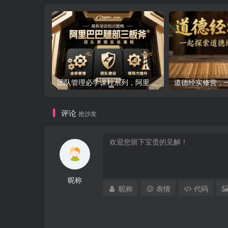
团队管理必学课程系列，阿里巴巴“腿部三板斧”
评论
抢沙发
昵称
昵称
表情
代码