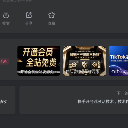
喜欢就支持一下吧
赞赏
分享
收藏
85W+
开通会员全站资源免费下载 开通VIP会员 HY资源库
团队管理必学课程系列，阿里巴巴“腿部三板斧”
下一
动收
快手账号跳激活技术，技术