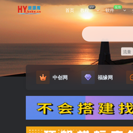
VIP
应用
首页
教程
软件
流量
中创网
福缘网