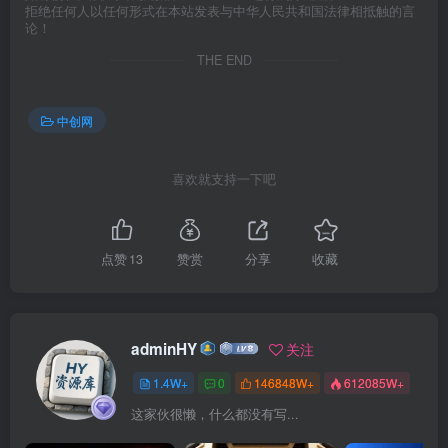
拒绝任何人以任何形式在本站发表与中华人民共和国法律相抵触的言
论！
THE END
中创网
喜欢就支持一下吧
点赞
13
赞赏
分享
收藏
adminHY
关注
1.4W+
0
146848W+
612085W+
这家伙很懒，什么都没有写...