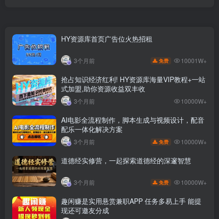
HY资源库首页广告位火热招租
10001W+
3个月前
免费
抢占知识经济红利! HY资源库海量VIP教程+一站
式加盟,助你资源收益双丰收
3个月前
10000W+
AI电影全流程制作，脚本生成与视频设计，配音
配乐一体化解决方案
10000W+
3个月前
免费
道德经实修营，一起探索道德经的深邃智慧
10000W+
3个月前
免费
趣闲赚是实用悬赏兼职APP 任务多易上手 能提
现还可邀友分成