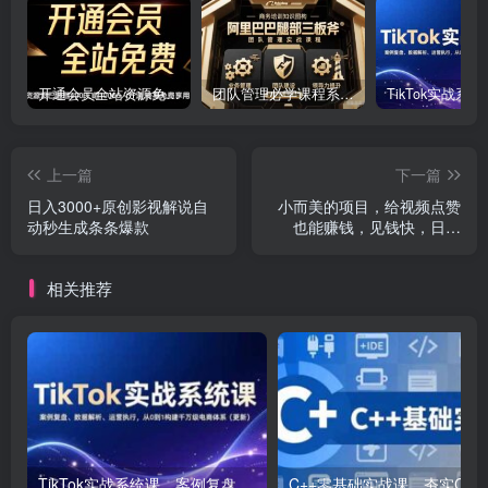
开通会员全站资源免费下载 开通VIP会员 HY资源库
团队管理必学课程系列，阿里巴巴“腿部三板斧”
上一篇
下一篇
日入3000+原创影视解说自
小而美的项目，给视频点赞
动秒生成条条爆款
也能赚钱，见钱快，日入
500+
相关推荐
TikTok实战系统课，案例复盘、数据解析、运营执行，从0到1构建千万级电商体系（更新）
C++零基础实战课，夯实C语言基础、贯穿游戏