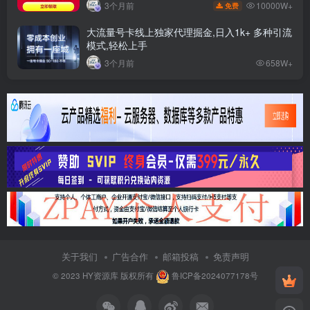
10000W+
3个月前
免费
大流量号卡线上独家代理掘金,日入1k+ 多种引流
模式,轻松上手
3个月前
658W+
关于我们
广告合作
邮箱投稿
免责声明
© 2023
HY资源库
版权所有
鲁ICP备2024077178号