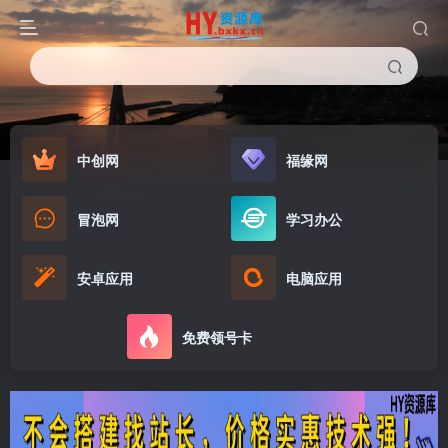
中创网
福缘网
冒泡网
学习办公
安卓应用
电脑应用
免费领号卡