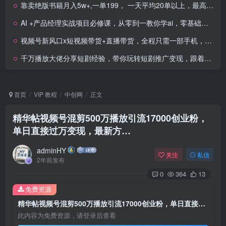
靠卖绝版书籍月入5w+,一单199， 一天平均20单以上，最高收益日入 4500+
AI +产品经理实战项目必修课，从零到一教你学ai，零基础也能学的入门指南
视频号新风口x短视频带货+直播带货，全程只需一部手机，无需货源、0粉丝、可直播、可不直播
千万播放大佬分享短剧经验，带你玩转短剧推广变现，跟着操作看一遍就会
首页
VIP 教程
中创网
正文
精华帖视频号混剪500万播放引流17000创业粉，
单日直接过万变现，最新方…
adminHY
关注
私信
2年前发布
0
364
13
免费资源
精华帖视频号混剪500万播放引流17000创业粉，单日直接过万变现，最新方…
此内容为免费资源，请登录后查看