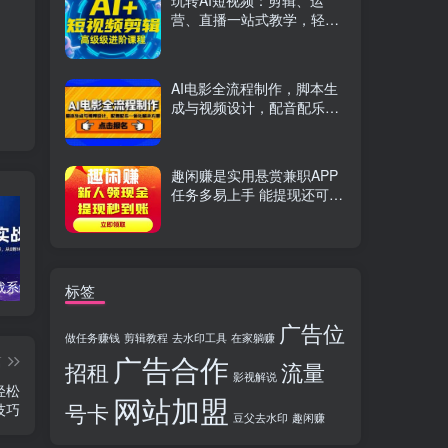
玩转AI短视频：剪辑、运
营、直播一站式教学，轻松
打造流量神话
AI电影全流程制作，脚本生
成与视频设计，配音配乐一
体化解决方案
趣闲赚是实用悬赏兼职APP
任务多易上手 能提现还可邀
友分成
TikTok实战系统课，案例复盘、数据解析、运营执行，从0到1构建千万级电商体系（更新）
C++零基础实战课，夯实C语言基础、贯穿游戏项目、掌握开发思维，学成可挑战月薪15K+岗位
PS全能实战课：抠图修图、人像精修、电商美工，0基础变身设计达人
标签
广告位
做任务赚钱
剪辑教程
去水印工具
在家躺赚
广告合作
篇
招租
流量
影视解说
轻松
网站加盟
号卡
技巧
豆父去水印
趣闲赚