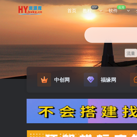
VIP
应用
首页
教程
软件
流量
中创网
福缘网