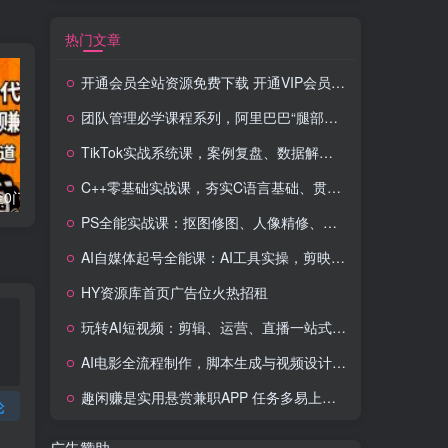
热门文章
开通会员全站资源免费下载 开通VIP会员 HY资源库
团队管理必学课程系列，阿里巴巴“腿部三板斧”
TikTok实战系统课，案例复盘、数据解析、运营执行，从0到1构建千万级电商体系（更新）
C++零基础实战课，夯实C语言基础、贯穿游戏项目、掌握开发思维，学成可挑战月薪15K+岗位
流量卡代理掘金0门槛每天躺赚3000+多种推广渠道新手小白轻松上手
Videoleap剪辑大师班：掌握Videoleap所有核心工具与使用技巧，一人产出专业级作品
PS全能实战课：抠图修图、人像精修、电商美工，0基础变身设计达人
AI自媒体起号全能课：AI工具实操，剪映技巧，多平台带货，0基础快速变现
HY资源库首页广告位火热招租
玩转AI短视频：剪辑、运营、直播一站式教学，轻松打造流量神话
AI电影全流程制作，脚本生成与视频设计，配音配乐一体化解决方案
趣闲赚是实用悬赏兼职APP 任务多易上手 能提现还可邀友分成
论
广告赞助