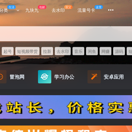
生活
包邮
豆父
这里
分类
九块九
去水印
流量号卡
起号
短视频带货
拉新
去水印
音乐
闲鱼
网赚
源码
冒泡网
学习办公
安卓应用