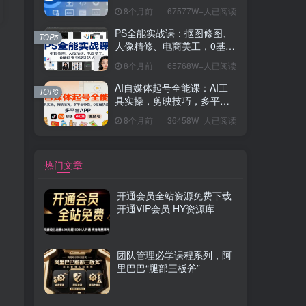
握开发思维，学成可挑战月
8个月前
67577W+人已阅读
薪15K+岗位
PS全能实战课：抠图修图、
TOP5
人像精修、电商美工，0基础
变身设计达人
8个月前
65768W+人已阅读
AI自媒体起号全能课：AI工
TOP6
具实操，剪映技巧，多平台
带货，0基础快速变现
8个月前
36458W+人已阅读
热门文章
开通会员全站资源免费下载
开通VIP会员 HY资源库
团队管理必学课程系列，阿
里巴巴“腿部三板斧”