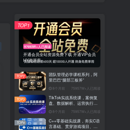
TOP1
97693W+人已阅读
开通会员全站资源免费下载 开通VIP会员
HY资源库
团队管理必学课程系列，阿
TOP2
里巴巴“腿部三板斧”
8个月前
75957W+人已阅读
TikTok实战系统课，案例复
TOP3
盘、数据解析、运营执行，
从0到1构建千万级电商体系
8个月前
75957W+人已阅读
（更新）
C++零基础实战课，夯实C语
TOP4
言基础、贯穿游戏项目、掌