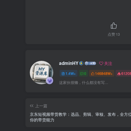
点赞
13
adminHY
关注
1.4W+
0
146848W+
6120
这家伙很懒，什么都没有写...
上一篇
京东短视频带货教学：选品、剪辑、审核、发布，全方
你的带货能力