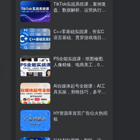
TikTok实战系统课，案例复
盘、数据解析、运营执行，
从0到1构建千万级电商体系
（更新）
C++零基础实战课，夯实C
语言基础、贯穿游戏项目、
掌握开发思维，学成可挑战
月薪15K+岗位
PS全能实战课：抠图修图、
人像精修、电商美工，0基
础变身设计达人
AI自媒体起号全能课：AI工
具实操，剪映技巧，多平台
带货，0基础快速变现
HY资源库首页广告位火热招
租