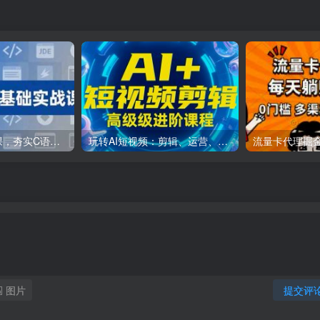
C++零基础实战课，夯实C语言基础、贯穿游戏项目、掌握开发思维，学成可挑战月薪15K+岗位
玩转AI短视频：剪辑、运营、直播一站式教学，轻松打造流量神话
图片
提交评