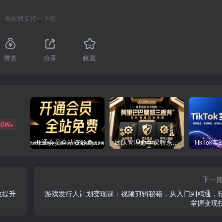
喜欢就支持一下吧
赞赏
分享
收藏
85W+
开通会员全站资源免费下载 开通VIP会员 HY资源库
团队管理必学课程系列，阿里巴巴“腿部三板斧”
下一
位提升
游戏发行人计划变现课：视频剪辑秘籍，从入门到精通，
掌握变现