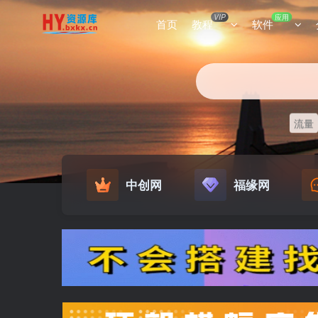
VIP
应用
首页
教程
软件
流量
中创网
福缘网