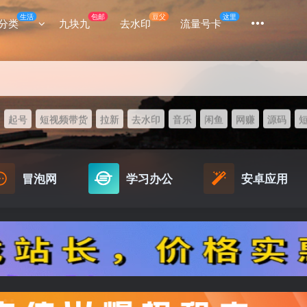
生活
包邮
豆父
这里
分类
九块九
去水印
流量号卡
起号
短视频带货
拉新
去水印
音乐
闲鱼
网赚
源码
冒泡网
学习办公
安卓应用