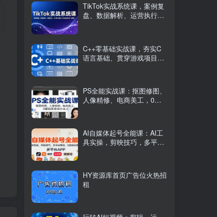
TikTok实战系统课，案例复
盘、数据解析、运营执行，
从0到1构建千万级电商体系
（更新）
C++零基础实战课，夯实C
语言基础、贯穿游戏项目、
掌握开发思维，学成可挑战
月薪15K+岗位
PS全能实战课：抠图修图、
人像精修、电商美工，0基
础变身设计达人
AI自媒体起号全能课：AI工
具实操，剪映技巧，多平台
带货，0基础快速变现
HY资源库首页广告位火热招
租