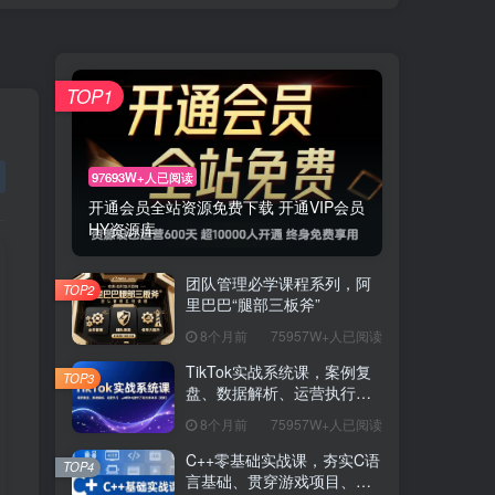
TOP1
97693W+人已阅读
开通会员全站资源免费下载 开通VIP会员
HY资源库
团队管理必学课程系列，阿
TOP2
里巴巴“腿部三板斧”
8个月前
75957W+人已阅读
TikTok实战系统课，案例复
TOP3
盘、数据解析、运营执行，
从0到1构建千万级电商体系
8个月前
75957W+人已阅读
（更新）
C++零基础实战课，夯实C语
TOP4
言基础、贯穿游戏项目、掌