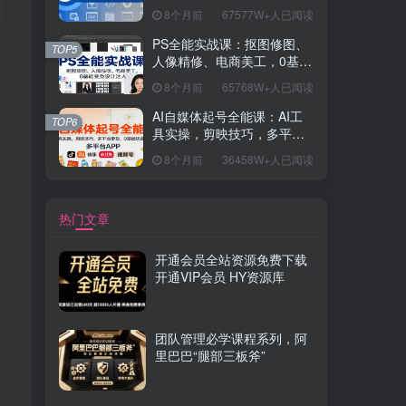
握开发思维，学成可挑战月
8个月前
67577W+人已阅读
薪15K+岗位
PS全能实战课：抠图修图、
TOP5
人像精修、电商美工，0基础
变身设计达人
8个月前
65768W+人已阅读
AI自媒体起号全能课：AI工
TOP6
具实操，剪映技巧，多平台
带货，0基础快速变现
8个月前
36458W+人已阅读
热门文章
开通会员全站资源免费下载
开通VIP会员 HY资源库
团队管理必学课程系列，阿
里巴巴“腿部三板斧”