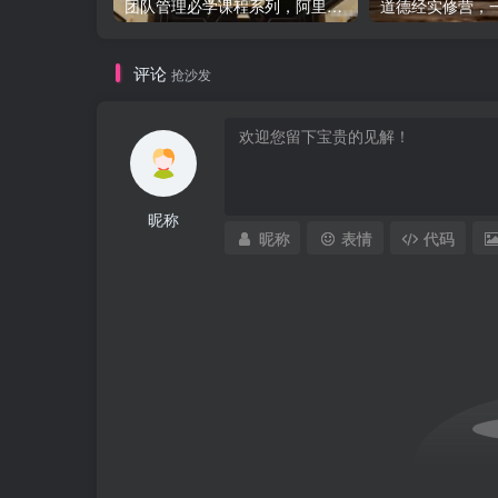
团队管理必学课程系列，阿里巴巴“腿部三板斧”
评论
抢沙发
昵称
昵称
表情
代码