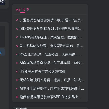
2025出海新机遇(社媒+独立站),海外新机遇,实现独立站的高效运营与出海
室内外AI设计课,一站式覆盖建筑,室内,景观,平面,展陈五大热门品类,解锁设计行业的全新可能
热门文章
开通会员全站资源免费下载 开通VIP会员 HY资源库
团队管理必学课程系列，阿里巴巴“腿部三板斧”
TikTok实战系统课，案例复盘、数据解析、运营执行，从0到1构建千万级电商体系（更新）
C++零基础实战课，夯实C语言基础、贯穿游戏项目、掌握开发思维，学成可挑战月薪15K+岗位
论
PS全能实战课：抠图修图、人像精修、电商美工，0基础变身设计达人
AI自媒体起号全能课：AI工具实操，剪映技巧，多平台带货，0基础快速变现
HY资源库首页广告位火热招租
玩转AI短视频：剪辑、运营、直播一站式教学，轻松打造流量神话
AI电影全流程制作，脚本生成与视频设计，配音配乐一体化解决方案
趣闲赚是实用悬赏兼职APP 任务多易上手 能提现还可邀友分成
广告赞助