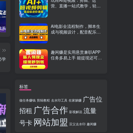
玩转AI短视频：剪辑、运
营、直播一站式教学，轻松
打造流量神话
AI电影全流程制作，脚本生
TikTok实战系统课，案例复盘、数据解析、运营执行，从0到1构建千万级电商体系（更新）
C++零基础实战课，夯实C语言基础、贯穿游戏项目、掌握开发思维，学成可挑战月薪15K+岗位
PS全能实战课：抠图修图、人像精修、电商美工，0基础变身设计达人
成与视频设计，配音配乐一
体化解决方案
篇
趣闲赚是实用悬赏兼职APP
任务多易上手 能提现还可邀
必学
友分成
标签
广告位
做任务赚钱
剪辑教程
去水印工具
在家躺赚
广告合作
招租
流量
影视解说
网站加盟
号卡
豆父去水印
趣闲赚