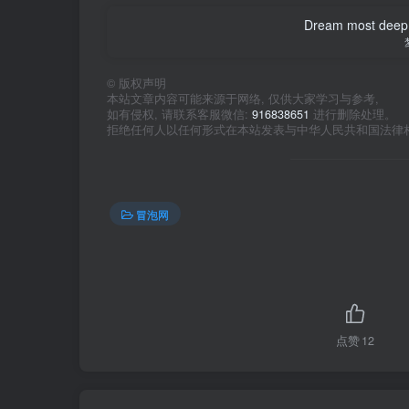
Dream most deep pl
©
版权声明
本站文章内容可能来源于网络, 仅供大家学习与参考,
如有侵权, 请联系客服微信:
916838651
进行删除处理。
拒绝任何人以任何形式在本站发表与中华人民共和国法律
冒泡网
点赞
12