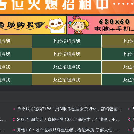
单个账号涨粉71W！用AI制作独居女孩Vlog，宫崎骏画风，治愈感拉满，一条广告报价3W
化
2025年淘宝无人直播带货10.0.全新技术，不违规，不封号，纯小白操作，日入数张
开悟1.0：这个世界只尊重强者，看透本质-了解人性-升级思维