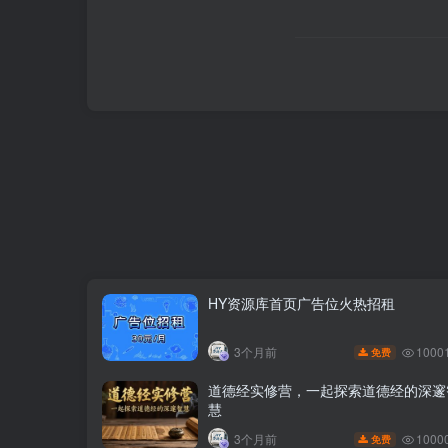
HY资源库首页广告位火热招租
1000
3个月前
免费
道德经实修营，一起探索道德经的深邃
慧
1000
3个月前
免费