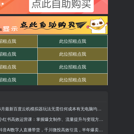
5月最新百度云机模拟器玩法无需任何成本有无电脑均可操作单号月收益2张+保底收入
小红书高效运营课：掌握爆文制作、流量提升与变现方法，轻松实现盈利
抖音AI数字人直播带货，千川微投高效引流，半年爆卖几十万单