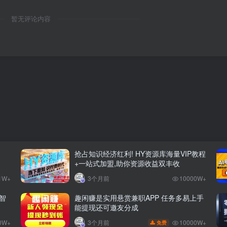
暂无评论内容
抢占知识经济红利! HY资源库海量VIP教程
+一站式加盟,助你资源收益双丰收
1W+
3个月前
10000W+
智
趣闲赚是实用悬赏兼职APP 任务多易上手
能提现还可邀友分成
0W+
10000W+
3个月前
免费