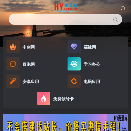
中创网
福缘网
冒泡网
学习办公
安卓应用
电脑应用
免费领号卡