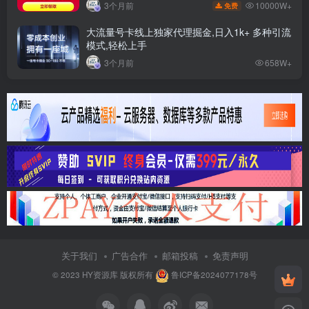
10000W+
3个月前
免费
大流量号卡线上独家代理掘金,日入1k+ 多种引流
模式,轻松上手
3个月前
658W+
关于我们
广告合作
邮箱投稿
免责声明
© 2023
HY资源库
版权所有
鲁ICP备2024077178号