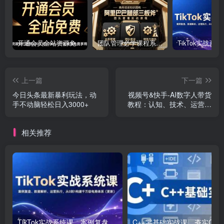
开通会员全站资源免费下载 开通VIP会员 HY资源库
团队管理必学课程系列，阿里巴巴“腿部三板斧”
上一篇
下一篇
今日头条最新暴利玩法，动
视频号&快手-AI数字人带货
手不动脑轻松日入3000+
教程：认知、技术、运营、
拓展与资源变现
相关推荐
TikTok实战系统课，案例复盘、数据解析、运营执行，从0到1构建千万级电商体系（更新）
C++零基础实战课，夯实C语言基础、贯穿游戏