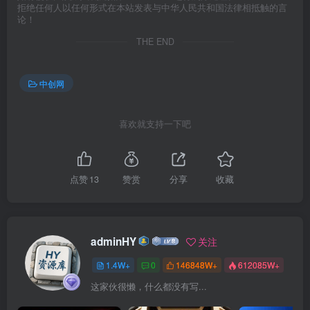
拒绝任何人以任何形式在本站发表与中华人民共和国法律相抵触的言
论！
THE END
中创网
喜欢就支持一下吧
点赞
13
赞赏
分享
收藏
adminHY
关注
1.4W+
0
146848W+
612085W+
这家伙很懒，什么都没有写...