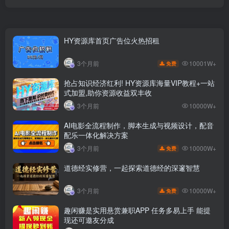
HY资源库首页广告位火热招租
10001W+
3个月前
免费
抢占知识经济红利! HY资源库海量VIP教程+一站
式加盟,助你资源收益双丰收
3个月前
10000W+
AI电影全流程制作，脚本生成与视频设计，配音
配乐一体化解决方案
10000W+
3个月前
免费
道德经实修营，一起探索道德经的深邃智慧
10000W+
3个月前
免费
趣闲赚是实用悬赏兼职APP 任务多易上手 能提
现还可邀友分成